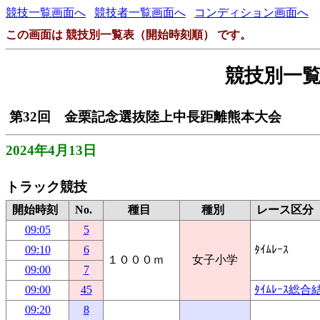
競技一覧画面へ
競技者一覧画面へ
コンディション画面へ
この画面は 競技別一覧表（開始時刻順） です。
競技別一
第32回 金栗記念選抜陸上中長距離熊本大会
2024年4月13日
トラック競技
開始時刻
No.
種目
種別
レース区分
09:05
5
09:10
6
ﾀｲﾑﾚｰｽ
１０００ｍ
女子小学
09:00
7
09:00
45
ﾀｲﾑﾚｰｽ総合
09:20
8