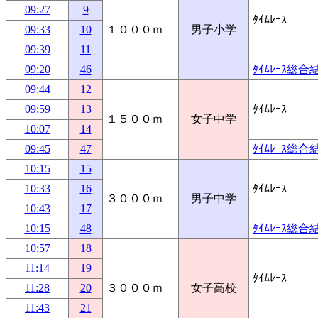
09:27
9
ﾀｲﾑﾚｰｽ
09:33
10
１０００ｍ
男子小学
09:39
11
09:20
46
ﾀｲﾑﾚｰｽ総合
09:44
12
09:59
13
ﾀｲﾑﾚｰｽ
１５００ｍ
女子中学
10:07
14
09:45
47
ﾀｲﾑﾚｰｽ総合
10:15
15
10:33
16
ﾀｲﾑﾚｰｽ
３０００ｍ
男子中学
10:43
17
10:15
48
ﾀｲﾑﾚｰｽ総合
10:57
18
11:14
19
ﾀｲﾑﾚｰｽ
11:28
20
３０００ｍ
女子高校
11:43
21