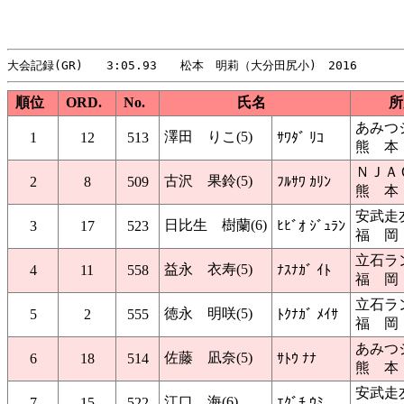
順位
ORD.
No.
氏名
所
あみつ
澤田 りこ(5)
1
12
513
ｻﾜﾀﾞ ﾘｺ
熊 本
ＮＪＡ
古沢 果鈴(5)
2
8
509
ﾌﾙｻﾜ ｶﾘﾝ
熊 本
安武走
日比生 樹蘭(6)
3
17
523
ﾋﾋﾞｵ ｼﾞｭﾗﾝ
福 岡
立石ラ
益永 衣寿(5)
4
11
558
ﾅｽﾅｶﾞ ｲﾄ
福 岡
立石ラ
徳永 明咲(5)
5
2
555
ﾄｸﾅｶﾞ ﾒｲｻ
福 岡
あみつ
佐藤 凪奈(5)
6
18
514
ｻﾄｳ ﾅﾅ
熊 本
安武走
江口 海(6)
7
15
522
ｴｸﾞﾁ ｳﾐ