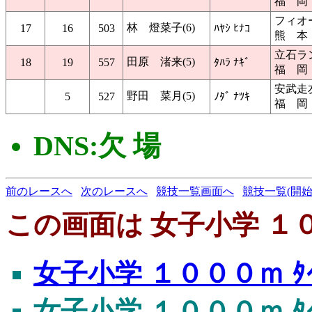
福 岡
フィオ
林 燈菜子(6)
17
16
503
ﾊﾔｼ ﾋﾅｺ
熊 本
立石ラ
田原 渚来(5)
18
19
557
ﾀﾊﾗ ﾅｷﾞ
福 岡
安武走
野田 菜月(5)
5
527
ﾉﾀﾞ ﾅﾂｷ
福 岡
DNS:欠 場
前のレースへ
次のレースへ
競技一覧画面へ
競技一覧(開始
この画面は 女子小学 １００
女子小学 １０００ｍ ﾀｲ
女子小学 １０００ｍ ﾀｲ