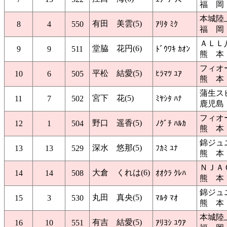
福 岡
本城陸
有田 美雲(5)
8
4
550
ｱﾘﾀ ﾐｸ
福 岡
ＡＬＬ
堂脇 花円(6)
9
9
511
ﾄﾞｳﾜｷ ｶｵﾝ
熊 本
フィオ
平松 結愛(5)
10
6
505
ﾋﾗﾏﾂ ﾕｱ
熊 本
蒲生ス
宮下 花(5)
11
7
502
ﾐﾔｼﾀ ﾊﾅ
鹿児島
フィオ
野口 遥香(5)
12
1
504
ﾉｸﾞﾁ ﾊﾙｶ
熊 本
錦ジュ
深水 悠那(5)
13
13
529
ﾌｶﾐ ﾕﾅ
熊 本
ＮＪＡ
大倉 くれは(6)
14
14
508
ｵｵｸﾗ ｸﾚﾊ
熊 本
錦ジュ
丸田 真央(5)
15
3
530
ﾏﾙﾀ ﾏｵ
熊 本
本城陸
有吉 結愛(5)
16
10
551
ｱﾘﾖｼ ﾕｳｱ