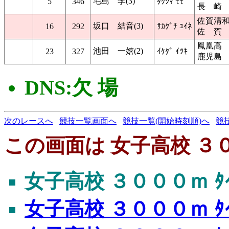
宅島 李(3)
5
346
ﾀｸｼﾏ ﾓﾓ
長 崎
佐賀清
坂口 結音(3)
16
292
ｻｶｸﾞﾁ ﾕｲﾈ
佐 賀
鳳凰高
池田 一嬉(2)
23
327
ｲｹﾀﾞ ｲﾂｷ
鹿児島
DNS:欠 場
次のレースへ
競技一覧画面へ
競技一覧(開始時刻順)へ
競
この画面は 女子高校 ３００
女子高校 ３０００ｍ ﾀｲ
女子高校 ３０００ｍ ﾀｲ