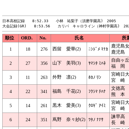
日本高校記録　　8:52.33　　小林　祐梨子（須磨学園高)　2005

順位
ORD.
No.
氏名
所
鹿児島
西留 愛華(2)
1
18
276
ﾆｼﾄﾞﾒ ﾏﾅｶ
鹿児島
自由ヶ
山下 美羽(3)
2
27
356
ﾔﾏｼﾀ ﾐﾊﾈ
福 岡
宮崎日
外野 凛(2)
3
11
263
ﾎｶﾉ ﾘﾝ
宮 崎
文徳高
福島 千花(2)
4
22
341
ﾌｸｼﾏ ﾁﾊﾅ
熊 本
宮崎日
黒木 愛美(3)
5
14
261
ｸﾛｷﾞ ｱｲﾐ
宮 崎
諫早高
蔦野 奈々紗(2)
6
24
351
ﾂﾀﾉ ﾅﾅｻ
長 崎