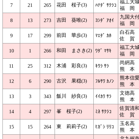
福工大
花田 桜子(3)
7
21
265
ﾊﾅﾀﾞ ｻｸﾗｺ
福 岡
九国大
吉田 葵唯(2)
8
13
273
ﾖｼﾀﾞ ｱｵｲ
福 岡
白石高
前田 華歩(3)
9
17
299
ﾏｴﾀﾞ ｶﾎ
佐 賀
福工大
和田 まさき(2)
10
1
266
ﾜﾀﾞ ﾏｻｷ
福 岡
尚絅高
木浦 彩良(3)
11
25
312
ｷｳﾗ ｻﾗ
熊 本
熊本信
古沢 果穏(3)
12
6
290
ﾌﾙｻﾜ ｶﾉﾝ
熊 本
文徳高
飯川 紗良(3)
13
3
343
ｲｲｶﾜ ｻﾗ
熊 本
佐賀清
峯 桜子(2)
14
4
297
ﾐﾈ ｻｸﾗｺ
佐 賀
玉名高
東 莉莉子(2)
15
15
264
ﾋｶﾞｼ ﾘﾘｺ
熊 本
北九州