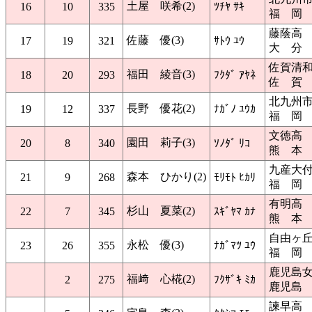
土屋 咲希(2)
16
10
335
ﾂﾁﾔ ｻｷ
福 岡
藤蔭高
佐藤 優(3)
17
19
321
ｻﾄｳ ﾕｳ
大 分
佐賀清
福田 綾音(3)
18
20
293
ﾌｸﾀﾞ ｱﾔﾈ
佐 賀
北九州
長野 優花(2)
19
12
337
ﾅｶﾞﾉ ﾕｳｶ
福 岡
文徳高
園田 莉子(3)
20
8
340
ｿﾉﾀﾞ ﾘｺ
熊 本
九産大
森本 ひかり(2)
21
9
268
ﾓﾘﾓﾄ ﾋｶﾘ
福 岡
有明高
杉山 夏菜(2)
22
7
345
ｽｷﾞﾔﾏ ｶﾅ
熊 本
自由ヶ
永松 優(3)
23
26
355
ﾅｶﾞﾏﾂ ﾕｳ
福 岡
鹿児島
福﨑 心椛(2)
2
275
ﾌｸｻﾞｷ ﾐｶ
鹿児島
諫早高