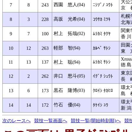
大公
西園 悠人(04)
7
8
243
ﾆｼｿﾞﾉ ﾕｳﾄ
京 
札幌
高坂 光希(04)
8
3
228
ｺｳｻｶ ﾐﾂｷ
北海
関東
村上 拓哉(02)
9
7
100
ﾑﾗｶﾐ ﾀｸﾔ
香 川
田園
軽部 智(94)
10
12
263
ｶﾙﾍﾞ ｻﾄｼ
東 
Xros
11
13
137
村上 聡(94)
ﾑﾗｶﾐ ｻﾄｼ
徳 島
東京
井口 愁斗(05)
12
2
262
ｲｸﾞﾁ ｼｭｳﾄ
長 
環太
黒石 隆博(03)
13
6
173
ｸﾛｲｼ ﾀｶﾋﾛ
島 
環太
竹石 優(04)
14
14
172
ﾀｹｲｼ ﾕｳ
新 潟
次のレースへ
競技一覧画面へ
競技一覧(開始時刻順)へ
競