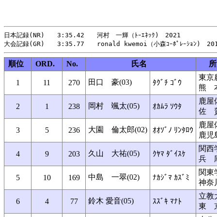
日本記録(NR)　　3:35.42　　河村　一輝（ﾄｰｴﾈｯｸ)　2021

順位
ORD.
No.
氏名
所
東京
田口 豪(03)
1
11
270
ﾀｸﾞﾁ ｺﾞｳ
熊 
鹿屋
岡村 颯太(05)
2
1
238
ｵｶﾑﾗ ｿｳﾀ
佐 
鹿屋
大園 倫太郎(02)
3
5
236
ｵｵｿﾞﾉ ﾘﾝﾀﾛｳ
鹿児
関西
久山 大祐(05)
4
9
203
ｸﾔﾏ ﾀﾞｲｽｹ
兵 
関東
中島 一翠(02)
5
10
169
ﾅｶｼﾞﾏ ｶｽﾞﾐ
神奈
立教
鈴木 愛音(05)
6
4
77
ｽｽﾞｷ ﾏﾅﾄ
東 