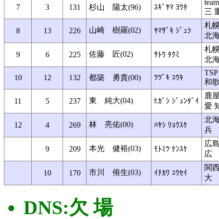
team
7
3
131
杉山 陽太(96)
ｽｷﾞﾔﾏ ﾖｳﾀ
三 
札
山崎 樹羅(02)
8
13
226
ﾔﾏｻﾞｷ ｼﾞｭﾗ
北
札
佐藤 匠(02)
9
6
225
ｻﾄｳ ﾀｸﾐ
北
TSP
10
12
132
都築 勇貴(00)
ﾂﾂﾞｷ ﾕｳｷ
和
鹿
東 純大(04)
11
5
237
ﾋｶﾞｼ ｼﾞｭﾝﾀﾞｲ
愛 
北
林 亮佑(00)
12
4
269
ﾊﾔｼ ﾘｮｳｽｹ
兵
広
本光 健裕(03)
9
209
ﾓﾄﾐﾂ ｹﾝｽｹ
広
関
市川 侑生(03)
10
170
ｲﾁｶﾜ ﾕｳｾｲ
大
DNS:欠 場