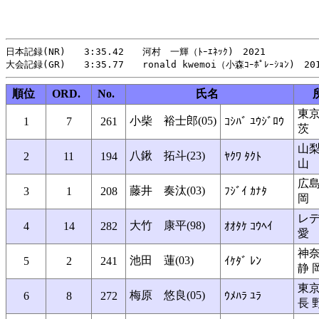
日本記録(NR)　　3:35.42　　河村　一輝（ﾄｰｴﾈｯｸ)　2021

順位
ORD.
No.
氏名
東
小柴 裕士郎(05)
1
7
261
ｺｼﾊﾞ ﾕｳｼﾞﾛｳ
茨
山
八鍬 拓斗(23)
2
11
194
ﾔｸﾜ ﾀｸﾄ
山
広
藤井 奏汰(03)
3
1
208
ﾌｼﾞｲ ｶﾅﾀ
岡
レ
大竹 康平(98)
4
14
282
ｵｵﾀｹ ｺｳﾍｲ
愛
神
池田 蓮(03)
5
2
241
ｲｹﾀﾞ ﾚﾝ
静 
東
梅原 悠良(05)
6
8
272
ｳﾒﾊﾗ ﾕﾗ
長 