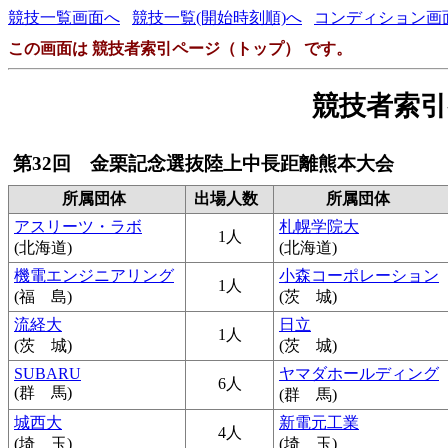
競技一覧画面へ
競技一覧(開始時刻順)へ
コンディション画
この画面は 競技者索引ページ（トップ） です。
競技者索
第32回 金栗記念選抜陸上中長距離熊本大会
所属団体
出場人数
所属団体
アスリーツ・ラボ
札幌学院大
1人
(北海道)
(北海道)
機電エンジニアリング
小森コーポレーション
1人
(福 島)
(茨 城)
流経大
日立
1人
(茨 城)
(茨 城)
SUBARU
ヤマダホールディング
6人
(群 馬)
(群 馬)
城西大
新電元工業
4人
(埼 玉)
(埼 玉)