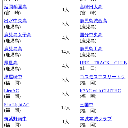
延岡学園高
宮崎日大高
1人
(宮 崎)
(宮 崎)
出水中央高
鹿児島城西高
3人
(鹿児島)
(鹿児島)
鹿児島女子高
国分中央高
4人
(鹿児島)
(鹿児島)
鹿児島高
鹿児島工高
14人
(鹿児島)
(鹿児島)
鳳凰高
UBE TRACK CLUB
4人
(山 口)
(鹿児島)
津屋崎中
コスモスアスリートク
3人
(福 岡)
(福 岡)
LienAC
K?AC with CLUTHC
3人
(福 岡)
(福 岡)
Star Light AC
三国中
12人
(福 岡)
(福 岡)
筑紫野南中
本城本城クラブ
1人
(福 岡)
(福 岡)