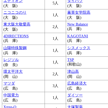
エディオン
ダイハツ
5人
(大 阪)
(大 阪)
ニコニコのり
薫英女学院高
1人
(大 阪)
(大 阪)
東大阪大敬愛高
New Balance
2人
(兵 庫)
(大 阪)
4DIRECTIONS
KAGOTANI
1人
(兵 庫)
(兵 庫)
山陽特殊製鋼
シスメックス
1人
(兵 庫)
(兵 庫)
レジソル
TSP
1人
(和歌山)
(奈 良)
環太平洋大
津山高
2人
(岡 山)
(岡 山)
マツダ
広島経済大
3人
(広 島)
(広 島)
中国電力
ダイソー
1人
(広 島)
(広 島)
Xross-O
大塚製薬