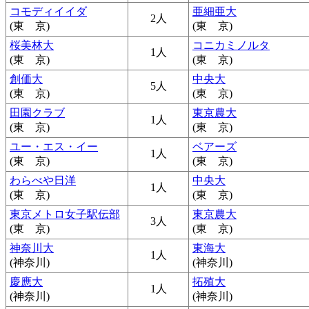
コモディイイダ
亜細亜大
2人
(東 京)
(東 京)
桜美林大
コニカミノルタ
1人
(東 京)
(東 京)
創価大
中央大
5人
(東 京)
(東 京)
田園クラブ
東京農大
1人
(東 京)
(東 京)
ユー・エス・イー
ベアーズ
1人
(東 京)
(東 京)
わらべや日洋
中央大
1人
(東 京)
(東 京)
東京メトロ女子駅伝部
東京農大
3人
(東 京)
(東 京)
神奈川大
東海大
1人
(神奈川)
(神奈川)
慶應大
拓殖大
1人
(神奈川)
(神奈川)