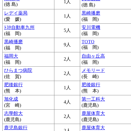
1人
(徳 島)
(徳 島)
レデイ薬局
黒崎播磨
1人
(愛 媛)
(福 岡)
ﾄﾖﾀ自動車九州
安川電機
5人
(福 岡)
(福 岡)
黒崎播磨
TOTO
9人
(福 岡)
(福 岡)
福岡大
自由ヶ丘高
2人
(福 岡)
(福 岡)
ひらまつ病院
メモリード
2人
(佐 賀)
(長 崎)
肥後銀行
肥後銀行
1人
(熊 本)
(熊 本)
旭化成
第一工科大
4人
(宮 崎)
(鹿児島)
志學館大
鹿屋体育大
2人
(鹿児島)
(鹿児島)
鹿児島銀行
鹿屋体育大
2人