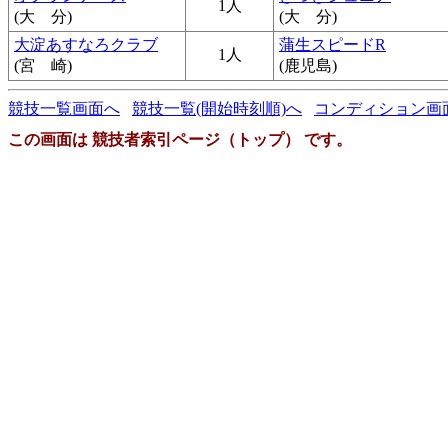
1人
(大 分)
(大 分)
大淀あすなろクラブ
蒲生スピードR
1人
(宮 崎)
(鹿児島)
競技一覧画面へ
競技一覧(開始時刻順)へ
コンディション画
この画面は 競技者索引ページ（トップ） です。