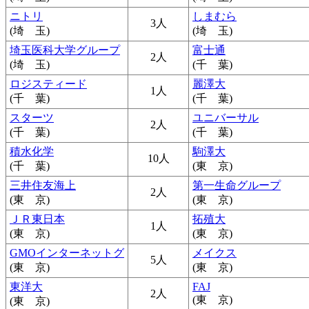
ニトリ
しまむら
3人
(埼 玉)
(埼 玉)
埼玉医科大学グループ
富士通
2人
(埼 玉)
(千 葉)
ロジスティード
麗澤大
1人
(千 葉)
(千 葉)
スターツ
ユニバーサル
2人
(千 葉)
(千 葉)
積水化学
駒澤大
10人
(千 葉)
(東 京)
三井住友海上
第一生命グループ
2人
(東 京)
(東 京)
ＪＲ東日本
拓殖大
1人
(東 京)
(東 京)
GMOインターネットグ
メイクス
5人
(東 京)
(東 京)
東洋大
FAJ
2人
(東 京)
(東 京)