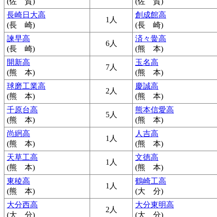
(佐 賀)
(佐 賀)
長崎日大高
創成館高
1人
(長 崎)
(長 崎)
諫早高
済々黌高
6人
(長 崎)
(熊 本)
開新高
玉名高
7人
(熊 本)
(熊 本)
球磨工業高
慶誠高
2人
(熊 本)
(熊 本)
千原台高
熊本信愛高
5人
(熊 本)
(熊 本)
尚絅高
人吉高
1人
(熊 本)
(熊 本)
天草工高
文徳高
1人
(熊 本)
(熊 本)
東稜高
鶴崎工高
1人
(熊 本)
(大 分)
大分西高
大分東明高
2人
(大 分)
(大 分)