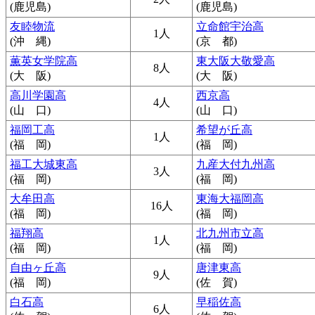
(鹿児島)
(鹿児島)
友睦物流
立命館宇治高
1人
(沖 縄)
(京 都)
薫英女学院高
東大阪大敬愛高
8人
(大 阪)
(大 阪)
高川学園高
西京高
4人
(山 口)
(山 口)
福岡工高
希望が丘高
1人
(福 岡)
(福 岡)
福工大城東高
九産大付九州高
3人
(福 岡)
(福 岡)
大牟田高
東海大福岡高
16人
(福 岡)
(福 岡)
福翔高
北九州市立高
1人
(福 岡)
(福 岡)
自由ヶ丘高
唐津東高
9人
(福 岡)
(佐 賀)
白石高
早稲佐高
6人