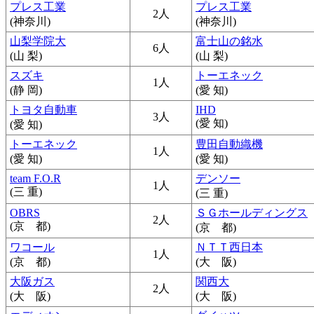
プレス工業
プレス工業
2人
(神奈川)
(神奈川)
山梨学院大
富士山の銘水
6人
(山 梨)
(山 梨)
スズキ
トーエネック
1人
(静 岡)
(愛 知)
トヨタ自動車
IHD
3人
(愛 知)
(愛 知)
トーエネック
豊田自動織機
1人
(愛 知)
(愛 知)
team F.O.R
デンソー
1人
(三 重)
(三 重)
OBRS
ＳＧホールディングス
2人
(京 都)
(京 都)
ワコール
ＮＴＴ西日本
1人
(京 都)
(大 阪)
大阪ガス
関西大
2人
(大 阪)
(大 阪)