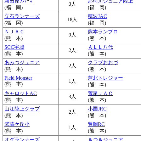
新田原ﾗﾝﾅｰｽﾞ
那珂川ジュニア陸上
3人
(福 岡)
(福 岡)
立石ランナーズ
穂波JAC
18人
(福 岡)
(福 岡)
ＮＪＡＣ
熊本ランプロ
9人
(熊 本)
(熊 本)
SCC宇城
ＡＬＬ八代
2人
(熊 本)
(熊 本)
あみつジュニア
クラブおおづ
2人
(熊 本)
(熊 本)
Field Monster
芦北トレジャー
1人
(熊 本)
(熊 本)
キャロットAC
荒尾ＪＡＣ
3人
(熊 本)
(熊 本)
山江陸上クラブ
小国JRC
2人
(熊 本)
(熊 本)
武蔵ケ丘小
豊岡RC
1人
(熊 本)
(熊 本)
オグランナーズ
きつきジュニア