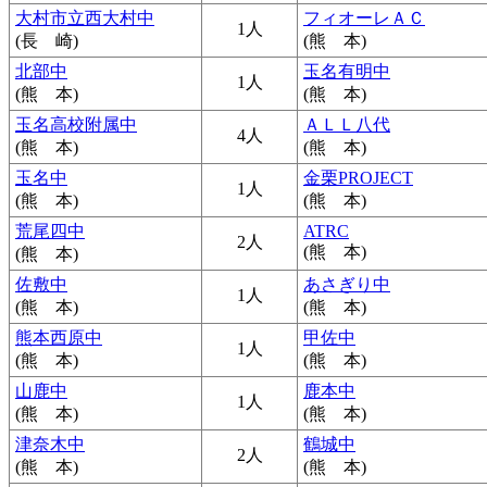
大村市立西大村中
フィオーレＡＣ
1人
(長 崎)
(熊 本)
北部中
玉名有明中
1人
(熊 本)
(熊 本)
玉名高校附属中
ＡＬＬ八代
4人
(熊 本)
(熊 本)
玉名中
金栗PROJECT
1人
(熊 本)
(熊 本)
荒尾四中
ATRC
2人
(熊 本)
(熊 本)
佐敷中
あさぎり中
1人
(熊 本)
(熊 本)
熊本西原中
甲佐中
1人
(熊 本)
(熊 本)
山鹿中
鹿本中
1人
(熊 本)
(熊 本)
津奈木中
鶴城中
2人
(熊 本)
(熊 本)