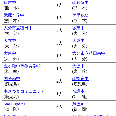
日吉中
南阿蘇中
1人
(熊 本)
(熊 本)
武蔵ヶ丘中
美里JRC
1人
(熊 本)
(熊 本)
大分市立稙田中
城東中
2人
(大 分)
(大 分)
大在中
大東中
3人
(大 分)
(大 分)
大東中
大分市立稙田南中
1人
(大 分)
(大 分)
五ヶ瀬中等教育学校
大淀中
1人
(宮 崎)
(宮 崎)
国分南中
南指宿中
2人
(鹿児島)
(鹿児島)
南さつまコミュニティ
名護中
1人
(鹿児島)
(沖 縄)
Star Light AC
芦屋JC
3人
(福 岡)
(福 岡)