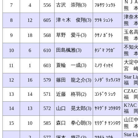
ＮＪ
古沢 崇翔(3)
7
4
556
ﾌﾙｻﾜ ｼｭｳﾄ
熊 
津奈
津々木 俊翔(3)
8
12
605
ﾂﾂｷ ｼｭﾝﾄ
熊 
玉名
草野 愛斗(3)
9
18
568
ｸｻﾉ ｶﾞｸﾄ
熊 
不知
田島楓雅(3)
10
6
610
ﾀｼﾞﾏ ﾌｳｶﾞ
熊 
大淀
蓑輪 一成(3)
11
1
603
ﾐﾉﾜ ｲｯｾｲ
宮 
Star L
12
16
579
篠田 龍之介(3)
ｼﾉﾀﾞ ﾘｭｳﾉｽｹ
福 
CZAC
13
14
571
近藤 柊羽(2)
ｺﾝﾄﾞｳ ｼｭｳ
福 
K?AC 
14
13
572
山口 晃太郎(3)
ﾔﾏｸﾞﾁ ｺｳﾀﾛｳ
福 
山江
森口 拳心朗(3)
15
10
585
ﾓﾘｸﾞﾁ ｹﾝｼﾛｳ
熊 
Star L
2
577
塚本 悠己(3)
ﾂｶﾓﾄ ﾕｳｷ