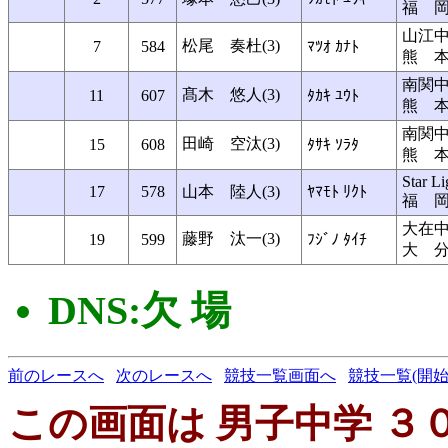
福 
山江
松尾 奏杜(3)
7
584
ﾏﾂｵ ｶﾅﾄ
熊 
南関
髙木 悠人(3)
11
607
ﾀｶｷ ﾕｳﾄ
熊 
南関
田崎 空汰(3)
15
608
ﾀｻｷ ｿﾗﾀ
熊 
Star L
17
578
山本 陸人(3)
ﾔﾏﾓﾄ ﾘｸﾄ
福 
大在
藤野 汰一(3)
19
599
ﾌｼﾞﾉ ﾀｲﾁ
大 
DNS:欠 場
前のレースへ
次のレースへ
競技一覧画面へ
競技一覧(開始
この画面は 男子中学 ３００