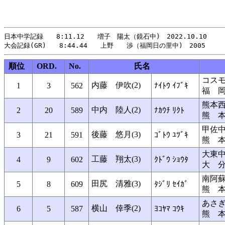
日本中学記録　　8:11.12　　増子　陽太（鏡石中)　2022.10.10

順位
ORD.
No.
氏名
コス
内藤 伊吹(2)
1
3
562
ﾅｲﾄｳ ｲﾌﾞｷ
福 
熊本
中内 陸人(2)
2
20
589
ﾅｶｳﾁ ﾘｸﾄ
熊 
甲佐
後藤 悠月(3)
3
21
591
ｺﾞﾄｳ ﾕﾂﾞｷ
熊 
大東
工藤 翔太(3)
4
9
602
ｸﾄﾞｳ ｼｮｳﾀ
大 
南阿
田尻 清雅(3)
5
8
609
ﾀｼﾞﾘ ｾｲｶﾞ
熊 
あさ
横山 倖季(2)
6
5
587
ﾖｺﾔﾏ ｺｳｷ
熊 