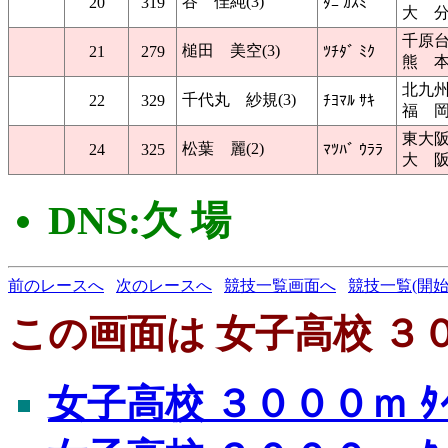
谷 佳純(3)
20
319
ﾀﾆ ｶｽﾐ
大 
千原
槌田 美空(3)
21
279
ﾂﾁﾀﾞ ﾐｸ
熊 
北九
千代丸 紗規(3)
22
329
ﾁﾖﾏﾙ ｻｷ
福 
東大
松葉 麗(2)
24
325
ﾏﾂﾊﾞ ｳﾗﾗ
大 
DNS:欠 場
前のレースへ
次のレースへ
競技一覧画面へ
競技一覧(開始
この画面は 女子高校 ３００
女子高校 ３０００ｍ ﾀｲ