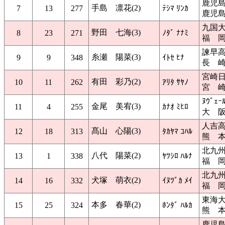
鹿児
手島 凛花(2)
7
13
277
ﾃｼﾏ ﾘﾝｶ
鹿児
九国
野田 七海(3)
8
23
271
ﾉﾀﾞ ﾅﾅﾐ
福 
諫早
糸瀬 陽菜(3)
9
9
348
ｲﾄｾ ﾋﾅ
長 
宮崎
有田 彩乃(2)
10
11
262
ｱﾘﾀ ｻﾔﾉ
宮 
ﾇｳﾞｪ
金尾 美宥(3)
11
4
255
ｶﾅｵ ﾐﾋﾛ
大 
人吉
髙山 心陽(3)
12
18
313
ﾀｶﾔﾏ ｺﾊﾙ
熊 
北九
八代 陽菜(2)
13
1
338
ﾔﾂｼﾛ ﾊﾙﾅ
福 
北九
犬塚 萌衣(2)
14
16
332
ｲﾇﾂﾞｶ ﾒｲ
福 
東海
本多 春華(2)
15
25
324
ﾎﾝﾀﾞ ﾊﾙｶ
熊 
鹿児