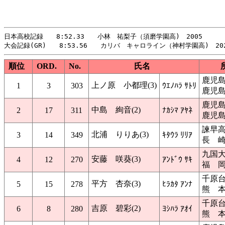
日本高校記録　　8:52.33　　小林　祐梨子（須磨学園高)　2005

順位
ORD.
No.
氏名
鹿児
上ノ原 小都理(3)
1
3
303
ｳｴﾉﾊﾗ ｻﾄﾘ
鹿児
鹿児
中島 絢音(2)
2
17
311
ﾅｶｼﾏ ｱﾔﾈ
鹿児
諫早
北浦 りりあ(3)
3
14
349
ｷﾀｳﾗ ﾘﾘｱ
長 
九国
安藤 咲葵(3)
4
12
270
ｱﾝﾄﾞｳ ｻｷ
福 
千原
平方 杏奈(3)
5
15
278
ﾋﾗｶﾀ ｱﾝﾅ
熊 
千原
吉原 碧彩(2)
6
8
280
ﾖｼﾊﾗ ｱｵｲ
熊 