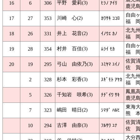
平野 愛莉(3)
16
6
306
ﾋﾗﾉ ｱｲﾘ
鹿児
自由
川崎 心(2)
17
27
353
ｶﾜｻｷ ｺｺﾛ
福 
北九
井上 花音(2)
18
26
331
ｲﾉｳｴ ｶﾉ
福 
自由
村井 百佳(3)
19
28
354
ﾑﾗｲ ﾓｶ
福 
佐賀
弓山 由依乃(3)
20
19
295
ﾕﾐﾔﾏ ﾕｲﾉ
佐 
北九
杉本 彩香(3)
2
328
ｽｷﾞﾓﾄ ｱﾔｶ
福 
鳳凰
千知岩 咲希(3)
5
326
ﾁﾁﾞｲﾜ ｻｷ
鹿児
東海
嶋田 晴日(2)
7
323
ｼﾏﾀﾞ ﾊﾙﾋ
熊 
佐賀
古澤 由奈(3)
10
294
ﾌﾙｻﾜ ﾕﾅ
佐 
大分