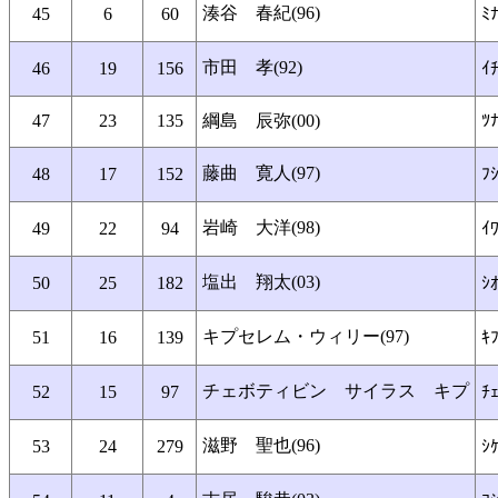
湊谷 春紀(96)
45
6
60
ﾐﾅ
市田 孝(92)
46
19
156
ｲﾁ
47
23
135
綱島 辰弥(00)
ﾂﾅ
藤曲 寛人(97)
48
17
152
ﾌ
岩崎 大洋(98)
49
22
94
ｲ
塩出 翔太(03)
50
25
182
ｼ
キプセレム・ウィリー(97)
51
16
139
ｷ
チェボティビン サイラス キプ
52
15
97
ﾁ
滋野 聖也(96)
53
24
279
ｼｹ