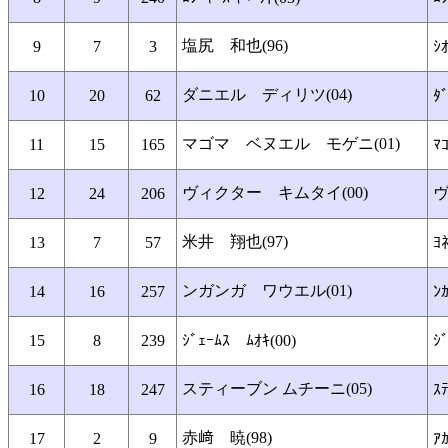
塩尻 和也(96)
9
7
3
ｼ
ダニエル ディリツ(04)
10
20
62
ﾀ
マゴマ ベヌエル モゲニ(01)
11
15
165
ﾏｺ
ヴィクター キムタイ(00)
ヴ
12
24
206
米井 翔也(97)
13
7
57
ﾖﾈ
ンガンガ ワウエル(01)
14
16
257
ﾝ
15
8
239
ｼﾞｪｰﾑｽ ﾑｵｷ(00)
ｼ
スティーブン ムチーニ(05)
16
18
247
ｽ
赤﨑 暁(98)
17
2
9
ｱｶ