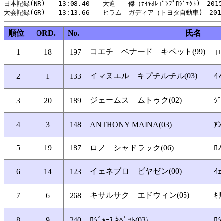
日本記録(NR)　　13:08.40　　大迫　　傑（ﾅｲｷｵﾚｺﾞﾝﾌﾟﾛｼﾞｪｸﾄ)　2015
順位
ORD.
No.
氏名
コエチ ベナード キベット(99)
1
18
197
ｺｴ
イマヌエル キプチルチル(03)
2
1
133
ｲ
ジェームス ムトゥク(02)
3
20
189
ｼ
4
3
148
ANTHONY MAINA(03)
ｱ
5
19
187
ロノ シャドラック(06)
ﾛ
イェネブロ ビヤゼン(00)
6
14
123
ｲ
キサルサク エドウィン(05)
7
6
268
ｷ
8
9
240
ﾛｼﾞｬｰｽ ｷﾍﾞｯﾄ(03)
ﾛ