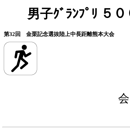
男子ｸﾞﾗﾝﾌﾟﾘ ５
第32回 金栗記念選抜陸上中長距離熊本大会
会