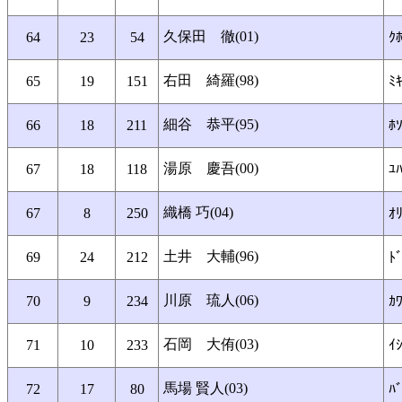
久保田 徹(01)
64
23
54
ｸﾎ
右田 綺羅(98)
65
19
151
ﾐｷ
細谷 恭平(95)
66
18
211
ﾎ
湯原 慶吾(00)
67
18
118
ﾕﾊ
織橋 巧(04)
67
8
250
ｵﾘ
土井 大輔(96)
69
24
212
ﾄ
川原 琉人(06)
70
9
234
ｶ
石岡 大侑(03)
71
10
233
ｲ
馬場 賢人(03)
72
17
80
ﾊﾞ