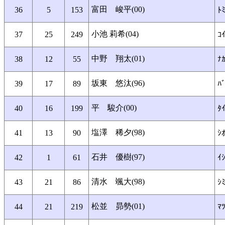
富田 峻平(00)
36
5
153
ﾄ
小池 莉希(04)
37
25
249
ｺｲ
中野 翔太(01)
38
12
55
ﾅｶ
坂東 悠汰(96)
39
17
89
ﾊ
平 駿介(00)
40
16
199
ﾀ
塩澤 稀夕(98)
41
13
90
ｼ
石井 優樹(97)
42
1
61
ｲｼ
清水 颯大(98)
43
21
86
ｼ
松並 昴勢(01)
44
21
219
ﾏ