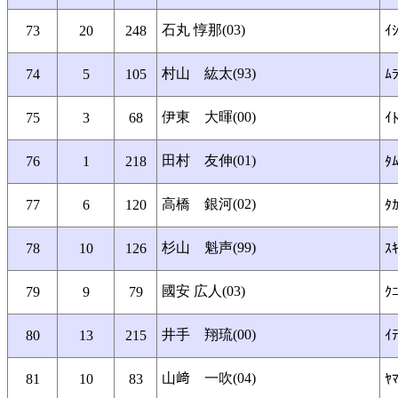
石丸 惇那(03)
73
20
248
ｲ
村山 紘太(93)
74
5
105
ﾑﾗ
伊東 大暉(00)
75
3
68
ｲﾄ
田村 友伸(01)
76
1
218
ﾀ
高橋 銀河(02)
77
6
120
ﾀ
杉山 魁声(99)
78
10
126
ｽ
國安 広人(03)
79
9
79
ｸﾆ
井手 翔琉(00)
80
13
215
ｲﾃ
山﨑 一吹(04)
81
10
83
ﾔ