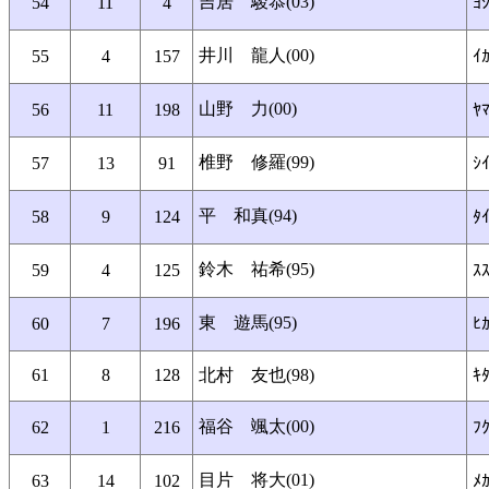
吉居 駿恭(03)
54
11
4
ﾖ
井川 龍人(00)
55
4
157
ｲ
山野 力(00)
56
11
198
ﾔﾏ
椎野 修羅(99)
57
13
91
ｼｲ
平 和真(94)
58
9
124
ﾀｲ
鈴木 祐希(95)
59
4
125
ｽｽ
東 遊馬(95)
60
7
196
ﾋｶ
61
8
128
北村 友也(98)
ｷﾀ
福谷 颯太(00)
62
1
216
ﾌｸ
目片 将大(01)
63
14
102
ﾒｶ