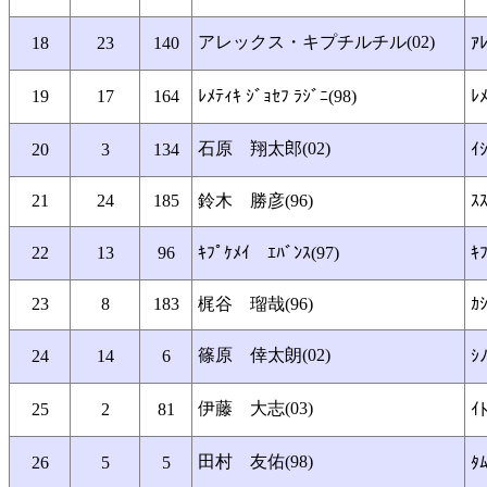
アレックス・キプチルチル(02)
18
23
140
ｱ
19
17
164
ﾚﾒﾃｨｷ ｼﾞｮｾﾌ ﾗｼﾞﾆ(98)
ﾚ
石原 翔太郎(02)
20
3
134
ｲ
21
24
185
鈴木 勝彦(96)
ｽ
22
13
96
ｷﾌﾟｹﾒｲ ｴﾊﾞﾝｽ(97)
ｷ
23
8
183
梶谷 瑠哉(96)
ｶ
篠原 倖太朗(02)
24
14
6
ｼ
伊藤 大志(03)
25
2
81
ｲﾄ
田村 友佑(98)
26
5
5
ﾀﾑ