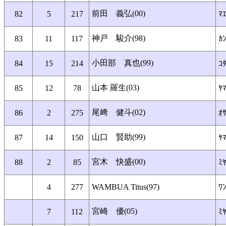
前田 義弘(00)
82
5
217
ﾏ
神戸 駿介(98)
83
11
117
ｶ
小田部 真也(99)
84
15
214
ｺﾀ
山本 羅生(03)
85
12
78
ﾔﾏ
尾﨑 健斗(02)
86
2
275
ｵｻ
山口 賢助(99)
87
14
150
ﾔ
宮木 快盛(00)
88
2
85
ﾐﾔ
4
277
WAMBUA Titus(97)
ﾜ
宮崎 優(05)
7
112
ﾐﾔ