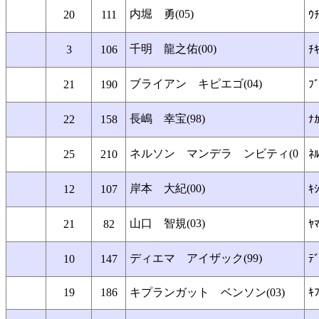
内堀 勇(05)
20
111
ｳﾁ
千明 龍之佑(00)
3
106
ﾁ
ブライアン キピエゴ(04)
21
190
ﾌ
長嶋 幸宝(98)
22
158
ﾅ
ネルソン マンデラ ンビティ(0
25
210
ﾈﾙ
岸本 大紀(00)
12
107
ｷ
山口 智規(03)
21
82
ﾔ
ディエマ アイザック(99)
10
147
ﾃ
19
186
キプランガット ベンソン(03)
ｷ