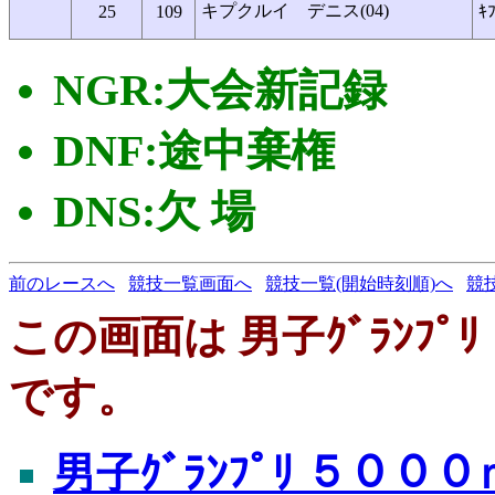
キプクルイ デニス(04)
25
109
ｷ
NGR:大会新記録
DNF:途中棄権
DNS:欠 場
前のレースへ
競技一覧画面へ
競技一覧(開始時刻順)へ
競
この画面は 男子ｸﾞﾗﾝﾌﾟﾘ
です。
男子ｸﾞﾗﾝﾌﾟﾘ ５０００ｍ