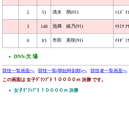
清水 萌(01)
2
51
ｼﾐｽﾞ ﾓ
池満 綾乃(91)
3
148
ｲｹﾐﾂ ｱ
市田 美咲(91)
6
83
ｲﾁﾀﾞ ﾐ
DNS:欠 場
競技一覧画面へ
競技一覧(開始時刻順)へ
競技者一覧画面へ
この画面は 女子ｸﾞﾗﾝﾌﾟﾘ １００００ｍ 決勝 です。
女子ｸﾞﾗﾝﾌﾟﾘ １００００ｍ 決勝