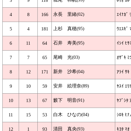
3
9
118
ﾎﾘｵ ｶﾎ
永長 里緒(02)
4
8
166
ｴｲﾅｶﾞ 
上杉 真穂(95)
5
4
181
ｳｴｽｷﾞ 
石井 寿美(95)
6
11
64
ｲｼｲ ﾋｻ
尾崎 光(03)
7
7
65
ｵｻﾞｷ ﾐ
新井 沙希(04)
8
12
171
ｱﾗｲ ｻｷ
安井 絵理奈(89)
9
10
59
ﾔｽｲ ｴﾘ
籔下 明音(91)
10
13
67
ﾔﾌﾞｼﾀ 
白木 ひなの(04)
11
15
53
ｼﾛｷ ﾋﾅ
清田 真央(93)
12
1
93
ｷﾖﾀ ﾏｵ