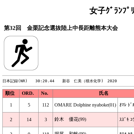
女子ｸﾞﾗﾝﾌ
第32回 金栗記念選抜陸上中長距離熊本大会
順位
ORD.
No.
氏名
1
5
112
OMARE Dolphine nyaboke(01)
ｵﾏﾚ ﾄﾞ
鈴木 優花(99)
2
14
3
ｽｽﾞｷ ﾕ
堀尾 和帆(99)