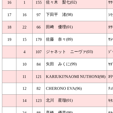
佐々木 梨七(02)
16
1
155
ｻｻ
下田平 渚(98)
17
16
97
ｼﾓ
田﨑 優理(01)
18
22
66
ﾀｻ
佐藤 奈々(89)
19
15
179
ｻﾄ
ジャネット ニーヴァ(03)
4
107
ｼﾞ
矢田 みくに(99)
10
84
ﾔﾀ
11
121
KARIUKI?NAOMI NUTHONI(98)
ｶﾘ
12
82
CHERONO EVA(96)
ﾁｪ
北川 星瑠(01)
14
123
ｷﾀ
髙橋 優菜(99)
24
88
ﾀｶ