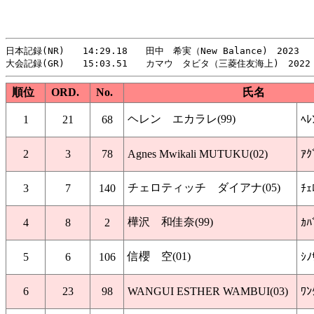
日本記録(NR)　　14:29.18　　田中　希実（New Balance)　2023

順位
ORD.
No.
氏名
ヘレン エカラレ(99)
1
21
68
ﾍﾚ
2
3
78
Agnes Mwikali MUTUKU(02)
ｱｸ
チェロティッチ ダイアナ(05)
3
7
140
ﾁｪ
樺沢 和佳奈(99)
4
8
2
ｶﾊ
信櫻 空(01)
5
6
106
ｼﾉ
6
23
98
WANGUI ESTHER WAMBUI(03)
ﾜﾝ