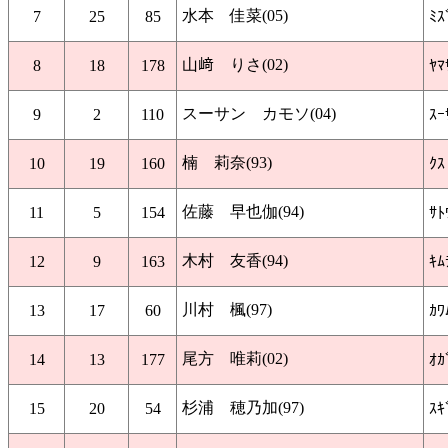
水本 佳菜(05)
7
25
85
ﾐｽ
山﨑 りさ(02)
8
18
178
ﾔﾏ
スーサン カモソ(04)
9
2
110
ｽｰ
楠 莉奈(93)
10
19
160
ｸｽ
佐藤 早也伽(94)
11
5
154
ｻﾄ
木村 友香(94)
12
9
163
ｷﾑ
川村 楓(97)
13
17
60
ｶﾜ
尾方 唯莉(02)
14
13
177
ｵｶ
杉浦 穂乃加(97)
15
20
54
ｽｷ