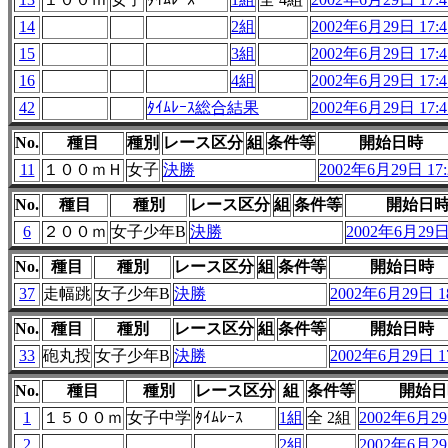
14
2組
2002年6月29日 17:4
15
3組
2002年6月29日 17:4
16
4組
2002年6月29日 17:4
42
ﾀｲﾑﾚｰｽ総合結果
2002年6月29日 17:4
No.
種目
種別
レース区分
組
条件等
開始日時
11
１００ｍＨ
女子
決勝
2002年6月29日 17:
No.
種目
種別
レース区分
組
条件等
開始日
6
２００ｍ
女子少年B
決勝
2002年6月29日 
No.
種目
種別
レース区分
組
条件等
開始日時
37
走幅跳
女子少年B
決勝
2002年6月29日 18
No.
種目
種別
レース区分
組
条件等
開始日時
33
砲丸投
女子少年B
決勝
2002年6月29日 17
No.
種目
種別
レース区分
組
条件等
開始日
1
１５００ｍ
女子中学
ﾀｲﾑﾚｰｽ
1組
全 2組
2002年6月29
2
2組
2002年6月29