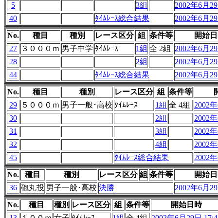
5
3組
2002年6月29
40
ﾀｲﾑﾚｰｽ総合結果
2002年6月29
No.
種目
種別
レース区分
組
条件等
開始日
27
３０００ｍ
男子中学
ﾀｲﾑﾚｰｽ
1組
全 2組
2002年6月29
28
2組
2002年6月29
44
ﾀｲﾑﾚｰｽ総合結果
2002年6月29
No.
種目
種別
レース区分
組
条件等
29
５０００ｍ
男子一般･高校
ﾀｲﾑﾚｰｽ
1組
全 4組
2002年
30
2組
2002年
31
3組
2002年
32
4組
2002年
45
ﾀｲﾑﾚｰｽ総合結果
2002年
No.
種目
種別
レース区分
組
条件等
開始日
36
砲丸投
男子一般･高校
決勝
2002年6月29
No.
種目
種別
レース区分
組
条件等
開始日時
13
１００ｍ
女子
ﾀｲﾑﾚｰｽ
1組
全 4組
2002年6月29日 17:4