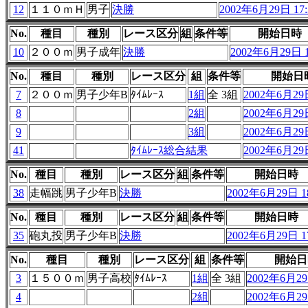
12
１１０ｍＨ
男子
決勝
2002年6月29日 17:
No.
種目
種別
レース区分
組
条件等
開始日時
10
２００ｍ
男子成年
決勝
2002年6月29日 1
No.
種目
種別
レース区分
組
条件等
開始日
7
２００ｍ
男子少年B
ﾀｲﾑﾚｰｽ
1組
全 3組
2002年6月29日
8
2組
2002年6月29日
9
3組
2002年6月29日
41
ﾀｲﾑﾚｰｽ総合結果
2002年6月29日
No.
種目
種別
レース区分
組
条件等
開始日時
38
走幅跳
男子少年B
決勝
2002年6月29日 18
No.
種目
種別
レース区分
組
条件等
開始日時
35
砲丸投
男子少年B
決勝
2002年6月29日 17
No.
種目
種別
レース区分
組
条件等
開始日
3
１５００ｍ
男子高校
ﾀｲﾑﾚｰｽ
1組
全 3組
2002年6月29
4
2組
2002年6月29