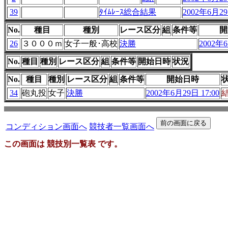
39
ﾀｲﾑﾚｰｽ総合結果
2002年6月29
No.
種目
種別
レース区分
組
条件等
開
26
３０００ｍ
女子一般･高校
決勝
2002年6
No.
種目
種別
レース区分
組
条件等
開始日時
状況
No.
種目
種別
レース区分
組
条件等
開始日時
34
砲丸投
女子
決勝
2002年6月29日 17:00
コンディション画面へ
競技者一覧画面へ
この画面は 競技別一覧表 です。