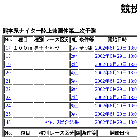
競
熊本県ナイター陸上兼国体第二次予選
No.
種目
種別
レース区分
組
条件等
開始日時
17
１００ｍ
男子
ﾀｲﾑﾚｰｽ
1組
全 9組
2002年6月29日 18:0
18
2組
2002年6月29日 18:0
19
3組
2002年6月29日 18:0
20
4組
2002年6月29日 18:0
21
5組
2002年6月29日 18:0
22
6組
2002年6月29日 18:0
23
7組
2002年6月29日 18:0
24
8組
2002年6月29日 18:0
25
9組
2002年6月29日 18:0
43
ﾀｲﾑﾚｰｽ総合結果
2002年6月29日 18:0
No.
種目
種別
レース区分
組
条件等
開始日時