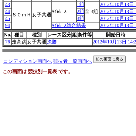
43
1組
2012年10月13日 1
44
ﾀｲﾑﾚｰｽ
2組
全 3組
2012年10月13日 1
８０ｍＨ
女子共通
45
3組
2012年10月13日 1
94
ﾀｲﾑﾚｰｽ総合結果
2012年10月13日 1
No.
種目
種別
レース区分
組
条件等
開始日時
76
走高跳
女子共通
決勝
2012年10月13日 14:
コンディション画面へ
競技者一覧画面へ
この画面は 競技別一覧表 です。