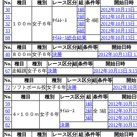
No.
種目
種別
レース区分
組
条件等
開始日時
30
1組
2012年10月13日 1
31
2組
2012年10月13日 1
全 4組
ﾀｲﾑﾚｰｽ
32
１００ｍ
女子６年
3組
2012年10月13日 1
33
4組
2012年10月13日 1
88
ﾀｲﾑﾚｰｽ総合結果
2012年10月13日 1
No.
種目
種別
レース区分
組
条件等
開始日時
40
８００ｍ
女子６年
決勝
2012年10月13日 13
No.
種目
種別
レース区分
組
条件等
開始日時
67
走幅跳
女子６年
決勝
2012年10月13日 9:1
No.
種目
種別
レース区分
組
条件等
開始
72
ソフトボール投
女子６年
決勝
2012年10月
No.
種目
種別
レース区分
組
条件等
開始日
59
1組
2012年10月13
60
ﾀｲﾑﾚｰｽ
2組
全 3組
2012年10月13
４×１００ｍ
女子６年
61
3組
2012年10月13
82
決勝
2012年10月13
No.
種目
種別
レース区分
組
条件等
開始日時