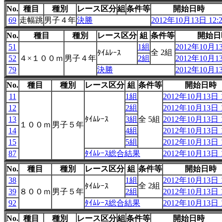
No.
種目
種別
レース区分
組
条件等
開始日時
69
走幅跳
男子４年
決勝
2012年10月13日 12:
No.
種目
種別
レース区分
組
条件等
開始日
51
1組
2012年10月13
全 2組
ﾀｲﾑﾚｰｽ
52
４×１００ｍ
男子４年
2組
2012年10月13
79
決勝
2012年10月13
No.
種目
種別
レース区分
組
条件等
開始日時
11
1組
2012年10月13日 1
12
2組
2012年10月13日 1
13
ﾀｲﾑﾚｰｽ
3組
全 5組
2012年10月13日 1
１００ｍ
男子５年
14
4組
2012年10月13日 1
15
5組
2012年10月13日 1
87
ﾀｲﾑﾚｰｽ総合結果
2012年10月13日 1
No.
種目
種別
レース区分
組
条件等
開始日時
38
1組
2012年10月13日 1
全 2組
ﾀｲﾑﾚｰｽ
39
８００ｍ
男子５年
2組
2012年10月13日 1
92
ﾀｲﾑﾚｰｽ総合結果
2012年10月13日 1
No.
種目
種別
レース区分
組
条件等
開始日時