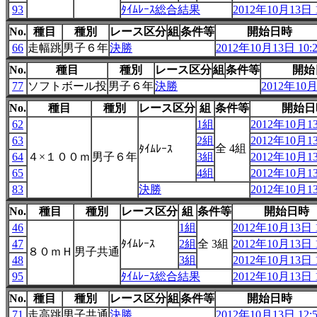
93
ﾀｲﾑﾚｰｽ総合結果
2012年10月13日 1
No.
種目
種別
レース区分
組
条件等
開始日時
66
走幅跳
男子６年
決勝
2012年10月13日 10:
No.
種目
種別
レース区分
組
条件等
開始
77
ソフトボール投
男子６年
決勝
2012年10月
No.
種目
種別
レース区分
組
条件等
開始日
62
1組
2012年10月13
63
2組
2012年10月13
全 4組
ﾀｲﾑﾚｰｽ
64
４×１００ｍ
男子６年
3組
2012年10月13
65
4組
2012年10月13
83
決勝
2012年10月13
No.
種目
種別
レース区分
組
条件等
開始日時
46
1組
2012年10月13日 1
47
ﾀｲﾑﾚｰｽ
2組
全 3組
2012年10月13日 1
８０ｍＨ
男子共通
48
3組
2012年10月13日 1
95
ﾀｲﾑﾚｰｽ総合結果
2012年10月13日 1
No.
種目
種別
レース区分
組
条件等
開始日時
71
走高跳
男子共通
決勝
2012年10月13日 12: