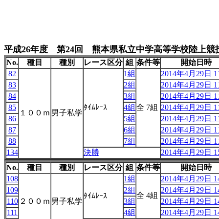
平成26年度 第24回 熊本県私立中学高等学校陸上競
No.
種目
種別
レース区分
組
条件等
開始日時
82
1組
2014年4月29日 11
83
2組
2014年4月29日 11
84
3組
2014年4月29日 11
85
ﾀｲﾑﾚｰｽ
4組
全 7組
2014年4月29日 11
１００ｍ
男子私学
86
5組
2014年4月29日 11
87
6組
2014年4月29日 11
88
7組
2014年4月29日 11
134
決勝
2014年4月29日 15
No.
種目
種別
レース区分
組
条件等
開始日時
108
1組
2014年4月29日 14
109
2組
2014年4月29日 14
全 4組
ﾀｲﾑﾚｰｽ
110
２００ｍ
男子私学
3組
2014年4月29日 14
111
4組
2014年4月29日 14