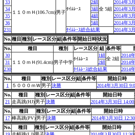
33
2組
2014年3月
34
ﾀｲﾑﾚｰｽ
3組
全 5組
2014年3月
１１０ｍＨ(106.7cm)
男子
35
4組
2014年3月
36
5組
2014年3月
231
ﾀｲﾑﾚｰｽ総合結果
2014年3月
No.
種目
種別
レース区分
組
条件等
開始日時
状況
No.
種目
種別
レース区分
組
条件等
30
1組
2014年
全 2組
ﾀｲﾑﾚｰｽ
31
１１０ｍＨ(91.4cm)
男子中学
2組
2014年
230
ﾀｲﾑﾚｰｽ総合結果
2014年
No.
種目
種別
レース区分
組
条件等
開始日時
1
５０００ｍＷ
男子
決勝
2014年3月30日 9:0
No.
種目
種別
レース区分
組
条件等
開始日時
21
走高跳(HJ)
男子
決勝
2014年3月30日 14:00
No.
種目
種別
レース区分
組
条件等
開始日時
17
棒高跳(PV)
男子
決勝
2014年3月30日 12:30
No.
種目
種別
レース区分
組
条件等
開始日時
19
走幅跳(LJ)
男子
決勝
2014年3月30日 11:30