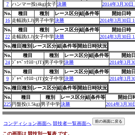
7
ハンマー投(4kg)
女子
決勝
2014年3月30日 1
No.
種目
種別
レース区分
組
条件等
開始日時
16
走幅跳(LJ)
男子中学
決勝
2014年3月30日 10
No.
種目
種別
レース区分
組
条件等
開始日時
22
走幅跳(LJ)
女子中学
決勝
2014年3月30日 14
No.
種目
種別
レース区分
組
条件等
開始日時
状況
No.
種目
種別
レース区分
組
条件等
開始
24
ｼﾞｬﾍﾞｯｸｽﾛｰ(JT)
男子中学
決勝
2014年3月30
No.
種目
種別
レース区分
組
条件等
開始
9
ｼﾞｬﾍﾞｯｸｽﾛｰ(JT)
女子中学
決勝
2014年3月30
No.
種目
種別
レース区分
組
条件等
開始日時
状況
No.
種目
種別
レース区分
組
条件等
開始日
225
円盤投(1.5kg)
男子中学
決勝
2014年3月30日
コンディション画面へ
競技者一覧画面へ
この画面は 競技別一覧表 です。