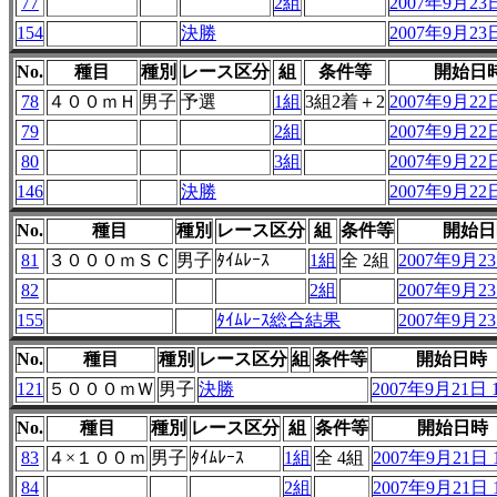
77
2組
2007年9月23日
154
決勝
2007年9月23日
No.
種目
種別
レース区分
組
条件等
開始日
78
４００ｍＨ
男子
予選
1組
3組2着＋2
2007年9月22日
79
2組
2007年9月22日
80
3組
2007年9月22日
146
決勝
2007年9月22日
No.
種目
種別
レース区分
組
条件等
開始日
81
３０００ｍＳＣ
男子
ﾀｲﾑﾚｰｽ
1組
全 2組
2007年9月23
82
2組
2007年9月23
155
ﾀｲﾑﾚｰｽ総合結果
2007年9月23
No.
種目
種別
レース区分
組
条件等
開始日時
121
５０００ｍＷ
男子
決勝
2007年9月21日 1
No.
種目
種別
レース区分
組
条件等
開始日時
83
４×１００ｍ
男子
ﾀｲﾑﾚｰｽ
1組
全 4組
2007年9月21日 1
84
2組
2007年9月21日 1