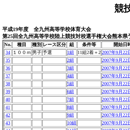
競
平成19年度 全九州高等学校体育大会
第25回全九州高等学校陸上競技対校選手権大会熊本県
No.
種目
種別
レース区分
組
条件等
開始日
34
１００ｍ
男子
予選
1組
11組2着＋2
2007年9月22日
35
2組
2007年9月22日
36
3組
2007年9月22日
37
4組
2007年9月22日
38
5組
2007年9月22日
39
6組
2007年9月22日
40
7組
2007年9月22日
41
8組
2007年9月22日
42
9組
2007年9月22日
43
10組
2007年9月22日