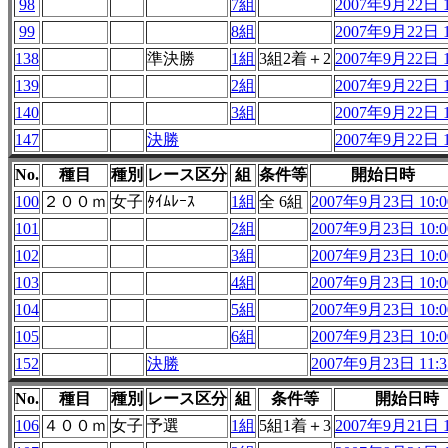
98
7組
2007年9月22日 1
99
8組
2007年9月22日 1
138
準決勝
1組
3組2着＋2
2007年9月22日 1
139
2組
2007年9月22日 1
140
3組
2007年9月22日 1
147
決勝
2007年9月22日 1
No.
種目
種別
レース区分
組
条件等
開始日時
100
２００ｍ
女子
ﾀｲﾑﾚｰｽ
1組
全 6組
2007年9月23日 10:0
101
2組
2007年9月23日 10:0
102
3組
2007年9月23日 10:0
103
4組
2007年9月23日 10:0
104
5組
2007年9月23日 10:0
105
6組
2007年9月23日 10:0
152
決勝
2007年9月23日 11:3
No.
種目
種別
レース区分
組
条件等
開始日時
106
４００ｍ
女子
予選
1組
5組1着＋3
2007年9月21日 1