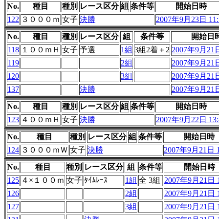
No.
種目
種別
レース区分
組
条件等
開始日時
122
３０００ｍ
女子
決勝
2007年9月23日 11:
No.
種目
種別
レース区分
組
条件等
開始日
118
１００ｍＨ
女子
予選
1組
3組2着＋2
2007年9月21日
119
2組
2007年9月21日
120
3組
2007年9月21日
137
決勝
2007年9月21日
No.
種目
種別
レース区分
組
条件等
開始日時
123
４００ｍＨ
女子
決勝
2007年9月22日 13:
No.
種目
種別
レース区分
組
条件等
開始日時
124
３０００ｍＷ
女子
決勝
2007年9月21日 1
No.
種目
種別
レース区分
組
条件等
開始日時
125
４×１００ｍ
女子
ﾀｲﾑﾚｰｽ
1組
全 3組
2007年9月21日 1
126
2組
2007年9月21日 1
127
3組
2007年9月21日 1