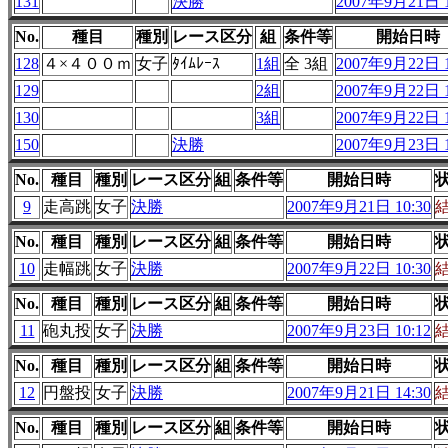
131
決勝
2007年9月21日 1
No.
種目
種別
レース区分
組
条件等
開始日時
128
４×４００ｍ
女子
ﾀｲﾑﾚｰｽ
1組
全 3組
2007年9月22日 1
129
2組
2007年9月22日 1
130
3組
2007年9月22日 1
150
決勝
2007年9月23日 1
No.
種目
種別
レース区分
組
条件等
開始日時
9
走高跳
女子
決勝
2007年9月21日 10:30
No.
種目
種別
レース区分
組
条件等
開始日時
10
走幅跳
女子
決勝
2007年9月22日 10:30
No.
種目
種別
レース区分
組
条件等
開始日時
11
砲丸投
女子
決勝
2007年9月23日 10:12
No.
種目
種別
レース区分
組
条件等
開始日時
12
円盤投
女子
決勝
2007年9月21日 14:30
No.
種目
種別
レース区分
組
条件等
開始日時