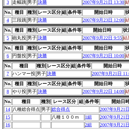
3
走幅跳
男子
決勝
2007年9月21日 13:30
No.
種目
種別
レース区分
組
条件等
開始日時
4
三段跳
男子
決勝
2007年9月23日 12:00
No.
種目
種別
レース区分
組
条件等
開始日時
状
5
砲丸投
男子
決勝
2007年9月22日 9:55
結
No.
種目
種別
レース区分
組
条件等
開始日時
6
円盤投
男子
決勝
2007年9月23日 10:00
No.
種目
種別
レース区分
組
条件等
開始日時
7
ハンマー投
男子
決勝
2007年9月21日 11:
No.
種目
種別
レース区分
組
条件等
開始日時
8
やり投
男子
決勝
2007年9月22日 14:00
No.
種目
種別
レース区分
組
条件等
開始日
14
八種総合得点
男子
総合得点
2007年9月21日 
15
八種１００ｍ
1組
2007年9月21日 
16
2組
2007年9月21日 