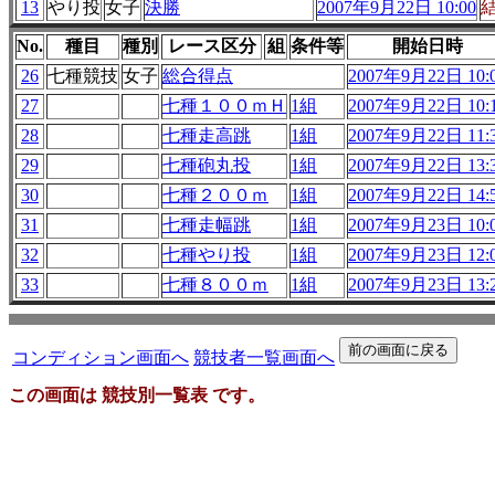
13
やり投
女子
決勝
2007年9月22日 10:00
No.
種目
種別
レース区分
組
条件等
開始日時
26
七種競技
女子
総合得点
2007年9月22日 10:
27
七種１００ｍＨ
1組
2007年9月22日 10:
28
七種走高跳
1組
2007年9月22日 11:
29
七種砲丸投
1組
2007年9月22日 13:
30
七種２００ｍ
1組
2007年9月22日 14:
31
七種走幅跳
1組
2007年9月23日 10:
32
七種やり投
1組
2007年9月23日 12:
33
七種８００ｍ
1組
2007年9月23日 13:
コンディション画面へ
競技者一覧画面へ
この画面は 競技別一覧表 です。