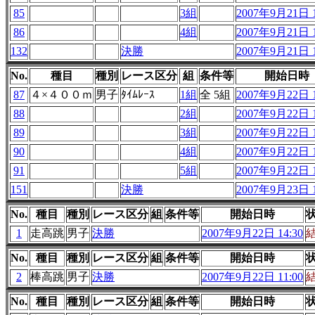
85
3組
2007年9月21日 1
86
4組
2007年9月21日 1
132
決勝
2007年9月21日 1
No.
種目
種別
レース区分
組
条件等
開始日時
87
４×４００ｍ
男子
ﾀｲﾑﾚｰｽ
1組
全 5組
2007年9月22日 1
88
2組
2007年9月22日 1
89
3組
2007年9月22日 1
90
4組
2007年9月22日 1
91
5組
2007年9月22日 1
151
決勝
2007年9月23日 1
No.
種目
種別
レース区分
組
条件等
開始日時
1
走高跳
男子
決勝
2007年9月22日 14:30
No.
種目
種別
レース区分
組
条件等
開始日時
2
棒高跳
男子
決勝
2007年9月22日 11:00
No.
種目
種別
レース区分
組
条件等
開始日時