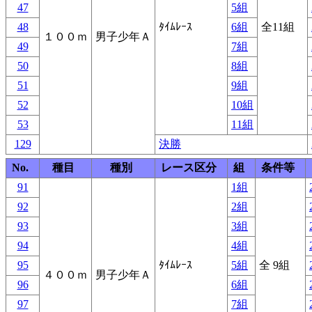
47
5組
48
ﾀｲﾑﾚｰｽ
6組
全11組
１００ｍ
男子少年Ａ
49
7組
50
8組
51
9組
52
10組
53
11組
129
決勝
No.
種目
種別
レース区分
組
条件等
91
1組
92
2組
93
3組
94
4組
95
ﾀｲﾑﾚｰｽ
5組
全 9組
４００ｍ
男子少年Ａ
96
6組
97
7組