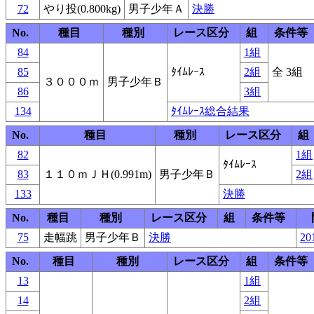
72
やり投(0.800kg)
男子少年Ａ
決勝
No.
種目
種別
レース区分
組
条件等
84
1組
85
ﾀｲﾑﾚｰｽ
2組
全 3組
３０００ｍ
男子少年Ｂ
86
3組
134
ﾀｲﾑﾚｰｽ総合結果
No.
種目
種別
レース区分
組
82
1組
ﾀｲﾑﾚｰｽ
83
１１０ｍＪＨ(0.991m)
男子少年Ｂ
2組
133
決勝
No.
種目
種別
レース区分
組
条件等
75
走幅跳
男子少年Ｂ
決勝
20
No.
種目
種別
レース区分
組
条件等
13
1組
14
2組