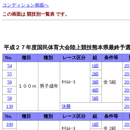
コンディション画面へ
この画面は 競技別一覧表 です。
平成２７年度国民体育大会陸上競技熊本県最終予
No.
種目
種別
レース区分
組
条件等
54
1組
20
55
2組
20
56
ﾀｲﾑﾚｰｽ
3組
全 5組
20
１００ｍ
男子成年
57
4組
20
58
5組
20
130
決勝
20
No.
種目
種別
レース区分
組
条件等
100
1組
20
ﾀｲﾑﾚｰｽ
全 2組