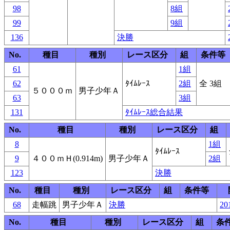
98
8組
99
9組
136
決勝
No.
種目
種別
レース区分
組
条件等
61
1組
62
ﾀｲﾑﾚｰｽ
2組
全 3組
５０００ｍ
男子少年Ａ
63
3組
131
ﾀｲﾑﾚｰｽ総合結果
No.
種目
種別
レース区分
組
8
1組
ﾀｲﾑﾚｰｽ
9
４００ｍＨ(0.914m)
男子少年Ａ
2組
123
決勝
No.
種目
種別
レース区分
組
条件等
68
走幅跳
男子少年Ａ
決勝
20
No.
種目
種別
レース区分
組
条