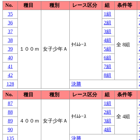
No.
種目
種別
レース区分
組
条件等
35
1組
36
2組
37
3組
38
4組
ﾀｲﾑﾚｰｽ
全 8組
39
１００ｍ
女子少年Ａ
5組
40
6組
41
7組
42
8組
128
決勝
No.
種目
種別
レース区分
組
条件等
87
1組
88
2組
ﾀｲﾑﾚｰｽ
全 4組
89
４００ｍ
女子少年Ａ
3組
90
4組
135
決勝