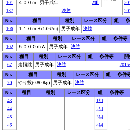
101
４００ｍ
男子成年
2組
20
137
決勝
20
No.
種目
種別
レース区分
組
106
１１０ｍＨ(1.067m)
男子成年
決勝
No.
種目
種別
レース区分
組
条件等
102
５０００ｍＷ
男子成年
決勝
No.
種目
種別
レース区分
組
条件等
開
67
走幅跳
男子成年
決勝
2015/
No.
種目
種別
レース区分
組
条件
70
やり投(0.800kg)
男子成年
決勝
No.
種目
種別
レース区分
組
条件等
43
1組
44
2組
45
3組
46
4組