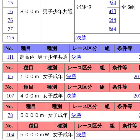
15
3組
ﾀｲﾑﾚｰｽ
全 6組
16
８００ｍ
男子少年共通
4組
76
5組
77
6組
125
決勝
No.
種目
種別
レース区分
組
条件等
111
走高跳
男子少年共通
決勝
No.
種目
種別
レース区分
組
条件等
65
１００ｍ
女子成年
決勝
20
No.
種目
種別
レース区分
組
条件等
107
４００ｍ
女子成年
決勝
20
No.
種目
種別
レース区分
組
条件等
78
５０００ｍ
女子成年
決勝
No.
種目
種別
レース区分
組
条件等
104
５０００ｍＷ
女子成年
決勝