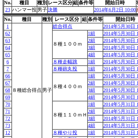
No.
種目
種別
レース区分
組
条件等
開始日時
23
ハンマー投
男子
決勝
2014年6月2日 10:00
No.
種目
種別
レース区分
組
条件等
開始日時
1
総合得点
2014年5月30日 1
62
1組
2014年5月30日 1
63
2組
2014年5月30日 1
８種１００ｍ
64
3組
2014年5月30日 1
65
4組
2014年5月30日 1
6
８種走幅跳
1組
2014年5月30日 1
7
８種砲丸投
1組
2014年5月30日 1
66
1組
2014年5月30日 1
67
2組
2014年5月30日 1
８種４００ｍ
68
８種総合得点
男子
3組
2014年5月30日 1
69
4組
2014年5月30日 1
70
1組
2014年5月31日 1
71
2組
2014年5月31日 1
８種１１０ｍＨ
72
3組
2014年5月31日 1
73
4組
2014年5月31日 1
12
８種やり投
1組
2014年5月31日 1