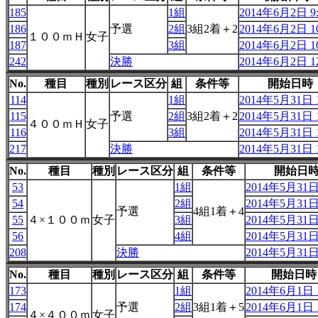
185
1組
2014年6月2日 9:
186
予選
2組
3組2着＋2
2014年6月2日 10
１００ｍＨ
女子
187
3組
2014年6月2日 10
242
決勝
2014年6月2日 12
No.
種目
種別
レース区分
組
条件等
開始日時
114
1組
2014年5月31日 1
115
予選
2組
3組2着＋2
2014年5月31日 1
４００ｍＨ
女子
116
3組
2014年5月31日 1
217
決勝
2014年5月31日 1
No.
種目
種別
レース区分
組
条件等
開始日
53
1組
2014年5月31日 
54
2組
2014年5月31日 
予選
4組1着＋4
55
４×１００ｍ
女子
3組
2014年5月31日 
56
4組
2014年5月31日 
208
決勝
2014年5月31日 
No.
種目
種別
レース区分
組
条件等
開始日時
173
1組
2014年6月1日 1
174
予選
2組
3組1着＋5
2014年6月1日 1
４×４００ｍ
女子