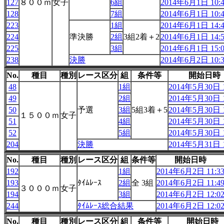
127
８００ｍ
女子
6組
2014年6月1日 10:4
128
7組
2014年6月1日 10:4
223
1組
2014年6月1日 14:4
224
準決勝
2組
3組2着＋2
2014年6月1日 14:5
225
3組
2014年6月1日 15:0
238
決勝
2014年6月2日 10:3
No.
種目
種別
レース区分
組
条件等
開始日時
48
1組
2014年5月30日 1
49
2組
2014年5月30日 1
50
予選
3組
5組3着＋5
2014年5月30日 1
１５００ｍ
女子
51
4組
2014年5月30日 1
52
5組
2014年5月30日 1
204
決勝
2014年5月31日 1
No.
種目
種別
レース区分
組
条件等
開始日時
192
1組
2014年6月2日 11:3
193
ﾀｲﾑﾚｰｽ
2組
全 3組
2014年6月2日 11:4
３０００ｍ
女子
194
3組
2014年6月2日 12:0
244
ﾀｲﾑﾚｰｽ総合結果
2014年6月2日 12:0
No.
種目
種別
レース区分
組
条件等
開始日時