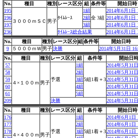
No.
種目
種別
レース区分
組
条件等
開始日時
195
1組
2014年6月1日 1
196
ﾀｲﾑﾚｰｽ
2組
全 3組
2014年6月1日 1
３０００ｍＳＣ
男子
197
3組
2014年6月1日 1
236
ﾀｲﾑﾚｰｽ総合結果
2014年6月1日 1
No.
種目
種別
レース区分
組
条件等
開始日時
9
５０００ｍＷ
男子
決勝
2014年5月31日 16:
No.
種目
種別
レース区分
組
条件等
開始日
57
1組
2014年5月31日 
58
2組
2014年5月31日 
59
予選
3組
5組1着＋3
2014年5月31日 
４×１００ｍ
男子
60
4組
2014年5月31日 
61
5組
2014年5月31日 
209
決勝
2014年5月31日 
No.
種目
種別
レース区分
組
条件等
開始日時
176
1組
2014年6月1日 1
177
2組
2014年6月1日 1
178
予選
3組
5組1着＋3
2014年6月1日 1
４×４００ｍ
男子