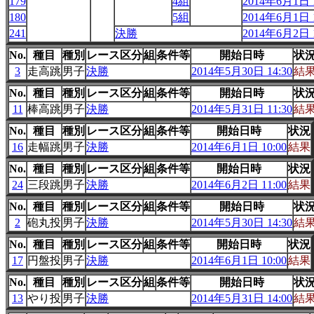
179
4組
2014年6月1日 1
180
5組
2014年6月1日 1
241
決勝
2014年6月2日 1
No.
種目
種別
レース区分
組
条件等
開始日時
状
3
走高跳
男子
決勝
2014年5月30日 14:30
結
No.
種目
種別
レース区分
組
条件等
開始日時
状
11
棒高跳
男子
決勝
2014年5月31日 11:30
結
No.
種目
種別
レース区分
組
条件等
開始日時
状況
16
走幅跳
男子
決勝
2014年6月1日 10:00
結果
No.
種目
種別
レース区分
組
条件等
開始日時
状況
24
三段跳
男子
決勝
2014年6月2日 11:00
結果
No.
種目
種別
レース区分
組
条件等
開始日時
状
2
砲丸投
男子
決勝
2014年5月30日 14:30
結
No.
種目
種別
レース区分
組
条件等
開始日時
状況
17
円盤投
男子
決勝
2014年6月1日 10:00
結果
No.
種目
種別
レース区分
組
条件等
開始日時
状
13
やり投
男子
決勝
2014年5月31日 14:00
結