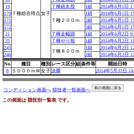
19
７種砲丸投
1組
2014年6月1日 13
170
７種総合得点
女子
1組
2014年6月1日 15
171
７種２００ｍ
2組
2014年6月1日 15
172
3組
2014年6月1日 15
21
７種走幅跳
1組
2014年6月2日 9:
25
７種やり投
1組
2014年6月2日 11
245
1組
2014年6月2日 12
７種８００ｍ
246
2組
2014年6月2日 12
No.
種目
種別
レース区分
組
条件等
開始日時
8
５０００ｍＷ
女子
決勝
2014年5月31日 14:
コンディション画面へ
競技者一覧画面へ
この画面は 競技別一覧表 です。