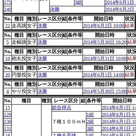
175
3組
2014年6月1日 1
240
決勝
2014年6月2日 1
No.
種目
種別
レース区分
組
条件等
開始日時
状況
22
走高跳
女子
決勝
2014年6月2日 10:00
結果
No.
種目
種別
レース区分
組
条件等
開始日時
状
5
走幅跳
女子
決勝
2014年5月30日 16:20
結
No.
種目
種別
レース区分
組
条件等
開始日時
状
10
砲丸投
女子
決勝
2014年5月31日 10:00
結
No.
種目
種別
レース区分
組
条件等
開始日時
状況
20
円盤投
女子
決勝
2014年6月1日 14:00
結果
No.
種目
種別
レース区分
組
条件等
開始日時
状
4
やり投
女子
決勝
2014年5月30日 15:00
結
No.
種目
種別
レース区分
組
条件等
開始日時
15
総合得点
2014年6月1日 14
129
1組
2014年6月1日 9:
130
７種１００ｍＨ
2組
2014年6月1日 10
131
3組
2014年6月1日 10
18
７種走高跳
1組
2014年6月1日 12