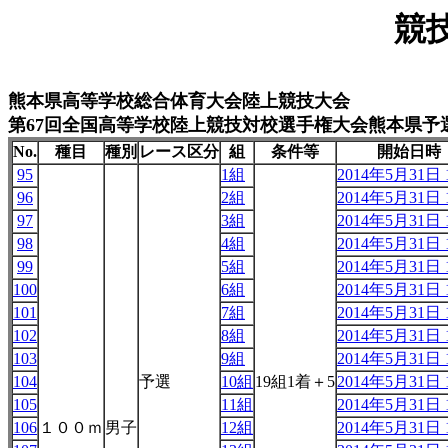
競
熊本県高等学校総合体育大会陸上競技大会
第67回全国高等学校陸上競技対校選手権大会熊本県予
No.
種目
種別
レース区分
組
条件等
開始日時
95
1組
2014年5月31日 1
96
2組
2014年5月31日 1
97
3組
2014年5月31日 1
98
4組
2014年5月31日 1
99
5組
2014年5月31日 1
100
6組
2014年5月31日 1
101
7組
2014年5月31日 1
102
8組
2014年5月31日 1
103
9組
2014年5月31日 1
104
予選
10組
19組1着＋5
2014年5月31日 1
105
11組
2014年5月31日 1
106
１００ｍ
男子
12組
2014年5月31日 1