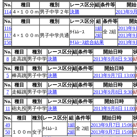
No.
種目
種別
レース区分
組
条件等
開始
114
４×１００ｍ
男子中学２年
決勝
2013年9月
No.
種目
種別
レース区分
組
条件等
開
116
1組
2013年9
全 2組
ﾀｲﾑﾚｰｽ
117
４×１００ｍ
男子中学共通
2組
2013年9
150
ﾀｲﾑﾚｰｽ総合結果
2013年9
No.
種目
種別
レース区分
組
条件等
開始日時
8
走高跳
男子中学
決勝
2013年9月8日 9:30
No.
種目
種別
レース区分
組
条件等
開始日時
5
棒高跳
男子中学
決勝
2013年9月7日 13:00
No.
種目
種別
レース区分
組
条件等
開始日時
7
走幅跳
男子中学
決勝
2013年9月8日 9:30
No.
種目
種別
レース区分
組
条件等
開始日時
11
砲丸投
男子中学
決勝
2013年9月8日 11:00
No.
種目
種別
レース区分
組
条件等
開始日時
49
1組
2013年9月7日 15:06
全 2組
ﾀｲﾑﾚｰｽ
50
１００ｍ
女子
2組
2013年9月7日 15:08