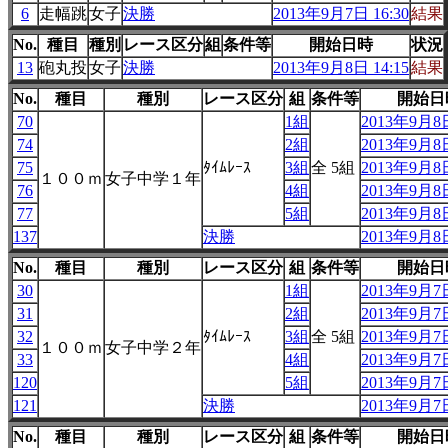
6
走幅跳
女子
決勝
2013年9月7日 16:30
結果
No.
種目
種別
レース区分
組
条件等
開始日時
状況
13
砲丸投
女子
決勝
2013年9月8日 14:15
結果
No.
種目
種別
レース区分
組
条件等
開始日
70
1組
2013年9月8日
74
2組
2013年9月8日
75
ﾀｲﾑﾚｰｽ
3組
全 5組
2013年9月8日
１００ｍ
女子中学１年
76
4組
2013年9月8日
77
5組
2013年9月8日
137
決勝
2013年9月8日
No.
種目
種別
レース区分
組
条件等
開始日
30
1組
2013年9月7日
31
2組
2013年9月7日
32
ﾀｲﾑﾚｰｽ
3組
全 5組
2013年9月7日
１００ｍ
女子中学２年
33
4組
2013年9月7日
120
5組
2013年9月7日
121
決勝
2013年9月7日
No.
種目
種別
レース区分
組
条件等
開始日