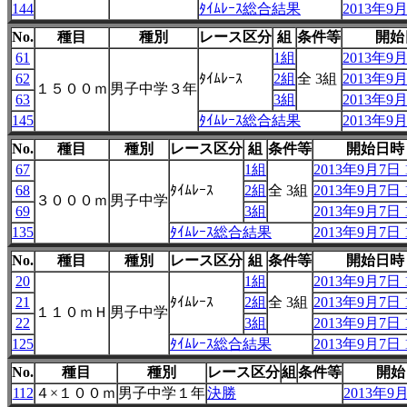
144
ﾀｲﾑﾚｰｽ総合結果
2013年9月
No.
種目
種別
レース区分
組
条件等
開始
61
1組
2013年9月
62
ﾀｲﾑﾚｰｽ
2組
全 3組
2013年9月
１５００ｍ
男子中学３年
63
3組
2013年9月
145
ﾀｲﾑﾚｰｽ総合結果
2013年9月
No.
種目
種別
レース区分
組
条件等
開始日時
67
1組
2013年9月7日 1
68
ﾀｲﾑﾚｰｽ
2組
全 3組
2013年9月7日 1
３０００ｍ
男子中学
69
3組
2013年9月7日 1
135
ﾀｲﾑﾚｰｽ総合結果
2013年9月7日 1
No.
種目
種別
レース区分
組
条件等
開始日時
20
1組
2013年9月7日 1
21
ﾀｲﾑﾚｰｽ
2組
全 3組
2013年9月7日 1
１１０ｍＨ
男子中学
22
3組
2013年9月7日 1
125
ﾀｲﾑﾚｰｽ総合結果
2013年9月7日 1
No.
種目
種別
レース区分
組
条件等
開始
112
４×１００ｍ
男子中学１年
決勝
2013年9月