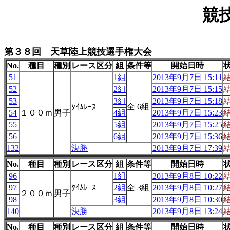
競
第３８回 天草陸上競技選手権大会
No.
種目
種別
レース区分
組
条件等
開始日時
51
1組
2013年9月7日 15:11
52
2組
2013年9月7日 15:15
53
3組
2013年9月7日 15:18
全 6組
ﾀｲﾑﾚｰｽ
54
１００ｍ
男子
4組
2013年9月7日 15:23
55
5組
2013年9月7日 15:25
56
6組
2013年9月7日 15:36
132
決勝
2013年9月7日 17:39
No.
種目
種別
レース区分
組
条件等
開始日時
96
1組
2013年9月8日 10:22
97
ﾀｲﾑﾚｰｽ
2組
全 3組
2013年9月8日 10:27
２００ｍ
男子
98
3組
2013年9月8日 10:30
140
決勝
2013年9月8日 13:24
No.
種目
種別
レース区分
組
条件等
開始日時