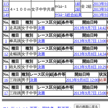
115
1組
2013年9
全 2組
ﾀｲﾑﾚｰｽ
123
４×１００ｍ
女子中学共通
2組
2013年9
149
ﾀｲﾑﾚｰｽ総合結果
2013年9
No.
種目
種別
レース区分
組
条件等
開始日時
3
走高跳
女子中学
決勝
2013年9月7日 14:42
No.
種目
種別
レース区分
組
条件等
開始日時
1
棒高跳
女子中学
決勝
2013年9月7日 13:00
No.
種目
種別
レース区分
組
条件等
開始日時
12
走幅跳
女子中学
決勝
2013年9月8日 14:34
No.
種目
種別
レース区分
組
条件等
開始日時
9
砲丸投
女子中学
決勝
2013年9月8日 10:29
No.
種目
種別
レース区分
組
条件等
開始日時
状況
16
三段跳
男子
決勝
2013年9月8日 12:00
結果
No.
種目
種別
レース区分
組
条件等
開始日時
17
三段跳
男子中学
決勝
2013年9月7日 15:00