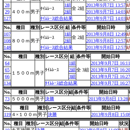
28
1組
2013年9月7日 13:57
全 2組
ﾀｲﾑﾚｰｽ
29
４００ｍ
男子
2組
2013年9月7日 14:03
127
ﾀｲﾑﾚｰｽ総合結果
2013年9月7日 14:03
No.
種目
種別
レース区分
組
条件等
開始日時
107
1組
2013年9月8日 12:49
全 2組
ﾀｲﾑﾚｰｽ
108
８００ｍ
男子
2組
2013年9月8日 12:57
148
ﾀｲﾑﾚｰｽ総合結果
2013年9月8日 12:57
No.
種目
種別
レース区分
組
条件等
開始日時
64
1組
2013年9月7日 16:1
65
ﾀｲﾑﾚｰｽ
2組
全 3組
2013年9月7日 16:2
１５００ｍ
男子
66
3組
2013年9月7日 16:2
134
ﾀｲﾑﾚｰｽ総合結果
2013年9月7日 16:2
No.
種目
種別
レース区分
組
条件等
開始日時
73
５０００ｍ
男子
決勝
2013年9月8日 13:28
No.
種目
種別
レース区分
組
条件等
開始日時
119
４×１００ｍ
男子
決勝
2013年9月8日 15:0
No.
種目
種別
レース区分
組
条件等
開始日時
状況