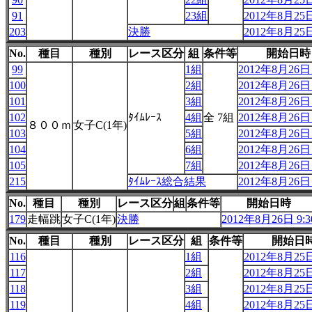
91
23組
2012年8月25日
203
決勝
2012年8月25日
No.
種目
種別
レース区分
組
条件等
開始日時
99
1組
2012年8月26日 
100
2組
2012年8月26日 
101
3組
2012年8月26日 
102
ﾀｲﾑﾚｰｽ
4組
全 7組
2012年8月26日 
８００ｍ
女子C(1年)
103
5組
2012年8月26日 
104
6組
2012年8月26日 
105
7組
2012年8月26日 
215
ﾀｲﾑﾚｰｽ総合結果
2012年8月26日 
No.
種目
種別
レース区分
組
条件等
開始日時
179
走幅跳
女子C(1年)
決勝
2012年8月26日 9:3
No.
種目
種別
レース区分
組
条件等
開始日
116
1組
2012年8月25日
117
2組
2012年8月25日
118
3組
2012年8月25日
119
4組
2012年8月25日