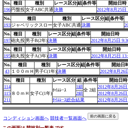
No.
種目
種別
レース区分
組
条件等
開始日時
196
円盤投
女子ABC共通
決勝
2012年8月25日 1
No.
種目
種別
レース区分
組
条件等
193
ジャベリックスロー
女子ABC共通
決勝
2
No.
種目
種別
レース区分
組
条件等
開始日時
197
砲丸投
男子B(2年)
決勝
2012年8月25日 9:3
No.
種目
種別
レース区分
組
条件等
開始日時
195
砲丸投
女子A(3年)
決勝
2012年8月25日 13:
No.
種目
種別
レース区分
組
条件等
開始日
43
１００ｍＨ
男子C(1年)
決勝
2012年8月26日
No.
種目
種別
レース区分
組
条件等
開始日時
114
1組
2012年8月26日 
全 2組
ﾀｲﾑﾚｰｽ
115
８０ｍＨ
女子C(1年)
2組
2012年8月26日 
211
ﾀｲﾑﾚｰｽ総合結果
2012年8月26日 
コンディション画面へ
競技者一覧画面へ
この画面は 競技別一覧表 です。