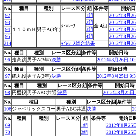
No.
種目
種別
レース区分
組
条件等
開始日
92
1組
2012年8月26
93
2組
2012年8月26
全 4組
ﾀｲﾑﾚｰｽ
94
１１０ｍＨ
男子A(3年)
3組
2012年8月26
95
4組
2012年8月26
214
ﾀｲﾑﾚｰｽ総合結果
2012年8月26
No.
種目
種別
レース区分
組
条件等
開始日時
96
走高跳
男子A(3年)
決勝
2012年8月26日 10:
No.
種目
種別
レース区分
組
条件等
開始日時
97
砲丸投
男子A(3年)
決勝
2012年8月25日 9:3
No.
種目
種別
レース区分
組
条件等
開始日時
98
円盤投
男子ABC共通
決勝
2012年8月25日 1
No.
種目
種別
レース区分
組
条件等
106
ジャベリックスロー
男子ABC共通
決勝
2
No.
種目
種別
レース区分
組
条件等
開始日
69
1組
2012年8月25日
70
2組
2012年8月25日