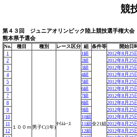
競
第４３回 ジュニアオリンピック陸上競技選手権大会
熊本県予選会
No.
種目
種別
レース区分
組
条件等
開始日
1
1組
2012年8月25日
2
2組
2012年8月25日
3
3組
2012年8月25日
4
4組
2012年8月25日
5
5組
2012年8月25日
6
6組
2012年8月25日
7
7組
2012年8月25日
8
8組
2012年8月25日
9
9組
2012年8月25日
10
10組
2012年8月25日
11
ﾀｲﾑﾚｰｽ
11組
全21組
2012年8月25日
１００ｍ
男子C(1年)
12
12組
2012年8月25日