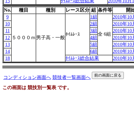
15
ﾀｲﾑﾚｰｽ総合結果
2010年10月1
No.
種目
種別
レース区分
組
条件等
開
9
1組
2010年10
10
2組
2010年10
11
3組
2010年10
全 6組
ﾀｲﾑﾚｰｽ
12
５０００ｍ
男子高・一般
4組
2010年10
13
5組
2010年10
14
6組
2010年10
18
ﾀｲﾑﾚｰｽ総合結果
2010年10
コンディション画面へ
競技者一覧画面へ
この画面は 競技別一覧表 です。