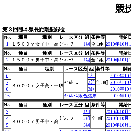
競
第３回熊本県長距離記録会
No.
種目
種別
レース区分
組
条件等
開始
1
１５００ｍ
女子中・高
ﾀｲﾑﾚｰｽ
1組
全 1組
2010年10月1
No.
種目
種別
レース区分
組
条件等
開始
2
１５００ｍ
男子中・高
ﾀｲﾑﾚｰｽ
1組
全 1組
2010年10月1
No.
種目
種別
レース区分
組
条件等
開
6
1組
2010年10
7
ﾀｲﾑﾚｰｽ
2組
全 3組
2010年10
３０００ｍ
女子高・一般
8
3組
2010年10
16
ﾀｲﾑﾚｰｽ総合結果
2010年10
No.
種目
種別
レース区分
組
条件等
開始
3
1組
2010年10月1
4
ﾀｲﾑﾚｰｽ
2組
全 3組
2010年10月1
３０００ｍ
男子中・高
5
3組
2010年10月1