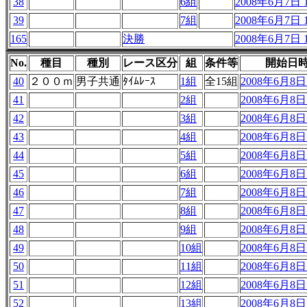
38
6組
2008年6月7日 1
39
7組
2008年6月7日 1
165
決勝
2008年6月7日 1
No.
種目
種別
レース区分
組
条件等
開始日
40
２００ｍ
男子共通
ﾀｲﾑﾚｰｽ
1組
全15組
2008年6月8日 
41
2組
2008年6月8日 
42
3組
2008年6月8日 
43
4組
2008年6月8日 
44
5組
2008年6月8日 
45
6組
2008年6月8日 
46
7組
2008年6月8日 
47
8組
2008年6月8日 
48
9組
2008年6月8日 
49
10組
2008年6月8日 
50
11組
2008年6月8日 
51
12組
2008年6月8日 
52
13組
2008年6月8日 