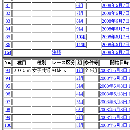
81
6組
2008年6月7日 
82
7組
2008年6月7日 
83
8組
2008年6月7日 
84
9組
2008年6月7日 
85
10組
2008年6月7日 
86
11組
2008年6月7日 
164
決勝
2008年6月7日 
No.
種目
種別
レース区分
組
条件等
開始日時
93
２００ｍ
女子共通
ﾀｲﾑﾚｰｽ
1組
全 9組
2008年6月8日 1
94
2組
2008年6月8日 1
95
3組
2008年6月8日 1
96
4組
2008年6月8日 1
97
5組
2008年6月8日 1
98
6組
2008年6月8日 1
99
7組
2008年6月8日 1
100
8組
2008年6月8日 1