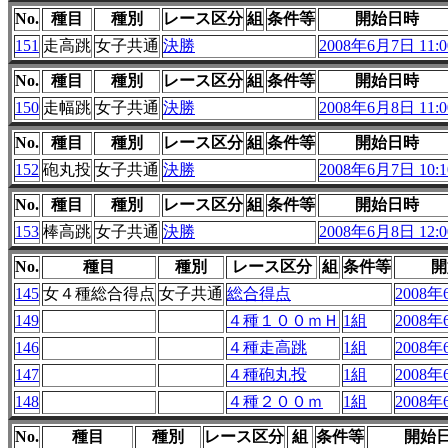
No.
種目
種別
レース区分
組
条件等
開始日時
151
走高跳
女子共通
決勝
2008年6月7日 11:0
No.
種目
種別
レース区分
組
条件等
開始日時
150
走幅跳
女子共通
決勝
2008年6月8日 11:0
No.
種目
種別
レース区分
組
条件等
開始日時
152
砲丸投
女子共通
決勝
2008年6月7日 10:1
No.
種目
種別
レース区分
組
条件等
開始日時
153
棒高跳
女子共通
決勝
2008年6月8日 12:0
No.
種目
種別
レース区分
組
条件等
開
145
女４種総合得点
女子共通
総合得点
2008年
149
４種１００ｍＨ
1組
2008年
146
４種走高跳
1組
2008年
147
４種砲丸投
1組
2008年
148
４種２００ｍ
1組
2008年
No.
種目
種別
レース区分
組
条件等
開始