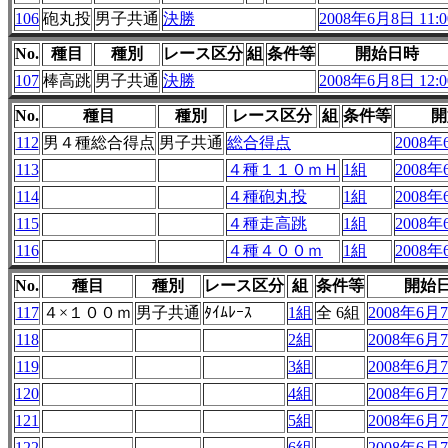
106
砲丸投
男子共通
決勝
2008年6月8日 11:0
No.
種目
種別
レース区分
組
条件等
開始日時
107
棒高跳
男子共通
決勝
2008年6月8日 12:0
No.
種目
種別
レース区分
組
条件等
開
112
男４種総合得点
男子共通
総合得点
2008年
113
４種１１０ｍＨ
1組
2008年
114
４種砲丸投
1組
2008年
115
４種走高跳
1組
2008年
116
４種４００ｍ
1組
2008年
No.
種目
種別
レース区分
組
条件等
開始
117
４×１００ｍ
男子共通
ﾀｲﾑﾚｰｽ
1組
全 6組
2008年6月7
118
2組
2008年6月7
119
3組
2008年6月7
120
4組
2008年6月7
121
5組
2008年6月7
122
6組
2008年6月7