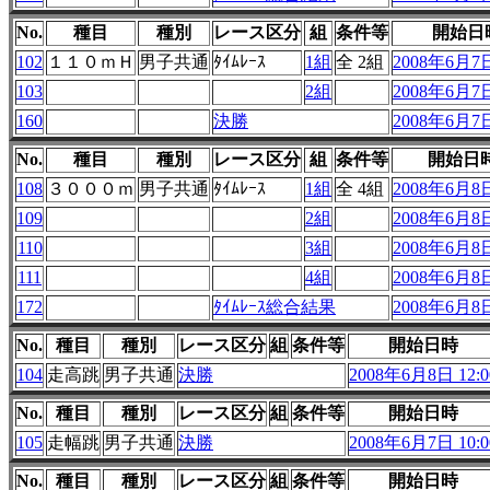
No.
種目
種別
レース区分
組
条件等
開始日
102
１１０ｍＨ
男子共通
ﾀｲﾑﾚｰｽ
1組
全 2組
2008年6月7日
103
2組
2008年6月7日
160
決勝
2008年6月7日
No.
種目
種別
レース区分
組
条件等
開始日
108
３０００ｍ
男子共通
ﾀｲﾑﾚｰｽ
1組
全 4組
2008年6月8日
109
2組
2008年6月8日
110
3組
2008年6月8日
111
4組
2008年6月8日
172
ﾀｲﾑﾚｰｽ総合結果
2008年6月8日
No.
種目
種別
レース区分
組
条件等
開始日時
104
走高跳
男子共通
決勝
2008年6月8日 12:0
No.
種目
種別
レース区分
組
条件等
開始日時
105
走幅跳
男子共通
決勝
2008年6月7日 10:0
No.
種目
種別
レース区分
組
条件等
開始日時