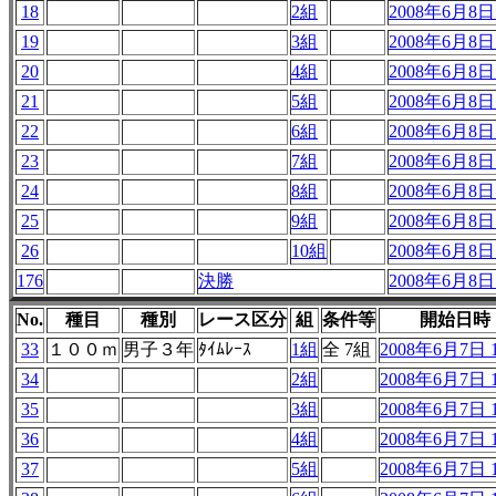
18
2組
2008年6月8日 
19
3組
2008年6月8日 
20
4組
2008年6月8日 
21
5組
2008年6月8日 
22
6組
2008年6月8日 
23
7組
2008年6月8日 
24
8組
2008年6月8日 
25
9組
2008年6月8日 
26
10組
2008年6月8日 
176
決勝
2008年6月8日 
No.
種目
種別
レース区分
組
条件等
開始日時
33
１００ｍ
男子３年
ﾀｲﾑﾚｰｽ
1組
全 7組
2008年6月7日 1
34
2組
2008年6月7日 1
35
3組
2008年6月7日 1
36
4組
2008年6月7日 1
37
5組
2008年6月7日 1