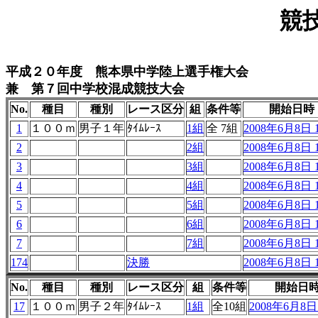
競
平成２０年度 熊本県中学陸上選手権大会
兼 第７回中学校混成競技大会
No.
種目
種別
レース区分
組
条件等
開始日時
1
１００ｍ
男子１年
ﾀｲﾑﾚｰｽ
1組
全 7組
2008年6月8日 1
2
2組
2008年6月8日 1
3
3組
2008年6月8日 1
4
4組
2008年6月8日 1
5
5組
2008年6月8日 1
6
6組
2008年6月8日 1
7
7組
2008年6月8日 1
174
決勝
2008年6月8日 1
No.
種目
種別
レース区分
組
条件等
開始日
17
１００ｍ
男子２年
ﾀｲﾑﾚｰｽ
1組
全10組
2008年6月8日 