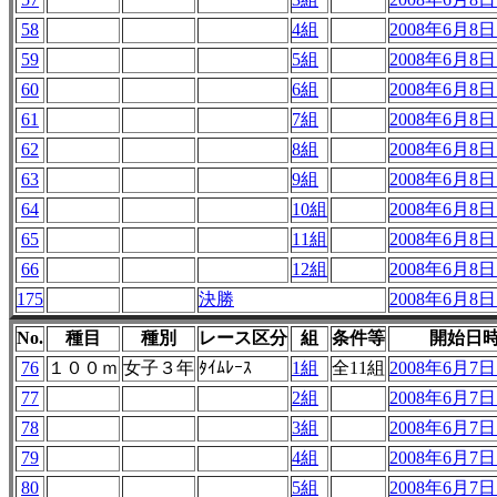
58
4組
2008年6月8日 
59
5組
2008年6月8日 
60
6組
2008年6月8日 
61
7組
2008年6月8日 
62
8組
2008年6月8日 
63
9組
2008年6月8日 
64
10組
2008年6月8日 
65
11組
2008年6月8日 
66
12組
2008年6月8日 
175
決勝
2008年6月8日 
No.
種目
種別
レース区分
組
条件等
開始日
76
１００ｍ
女子３年
ﾀｲﾑﾚｰｽ
1組
全11組
2008年6月7日 
77
2組
2008年6月7日 
78
3組
2008年6月7日 
79
4組
2008年6月7日 
80
5組
2008年6月7日 