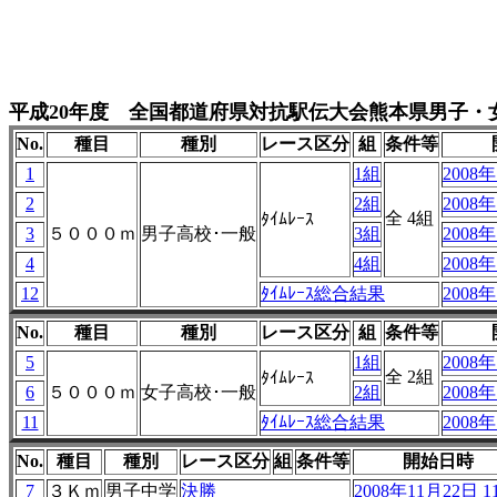
平成20年度 全国都道府県対抗駅伝大会熊本県男子・
No.
種目
種別
レース区分
組
条件等
1
1組
2008年
2
2組
2008年
全 4組
ﾀｲﾑﾚｰｽ
3
５０００ｍ
男子高校･一般
3組
2008年
4
4組
2008年
12
ﾀｲﾑﾚｰｽ総合結果
2008年
No.
種目
種別
レース区分
組
条件等
5
1組
2008年
全 2組
ﾀｲﾑﾚｰｽ
6
５０００ｍ
女子高校･一般
2組
2008年
11
ﾀｲﾑﾚｰｽ総合結果
2008年
No.
種目
種別
レース区分
組
条件等
開始日時
7
３Ｋｍ
男子中学
決勝
2008年11月22日 11