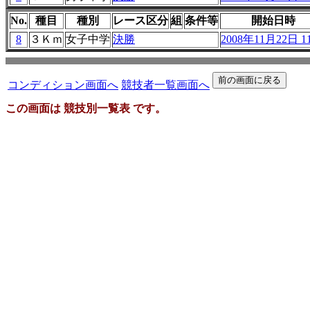
No.
種目
種別
レース区分
組
条件等
開始日時
8
３Ｋｍ
女子中学
決勝
2008年11月22日 11
コンディション画面へ
競技者一覧画面へ
この画面は 競技別一覧表 です。