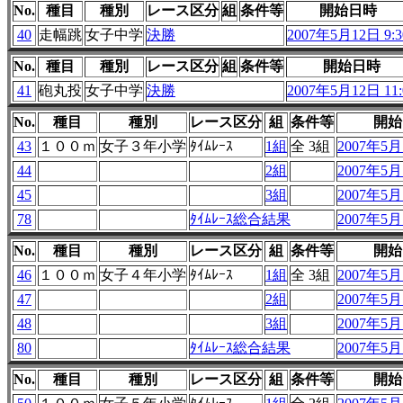
No.
種目
種別
レース区分
組
条件等
開始日時
40
走幅跳
女子中学
決勝
2007年5月12日 9:3
No.
種目
種別
レース区分
組
条件等
開始日時
41
砲丸投
女子中学
決勝
2007年5月12日 11:
No.
種目
種別
レース区分
組
条件等
開始
43
１００ｍ
女子３年小学
ﾀｲﾑﾚｰｽ
1組
全 3組
2007年5月1
44
2組
2007年5月1
45
3組
2007年5月1
78
ﾀｲﾑﾚｰｽ総合結果
2007年5月1
No.
種目
種別
レース区分
組
条件等
開始
46
１００ｍ
女子４年小学
ﾀｲﾑﾚｰｽ
1組
全 3組
2007年5月1
47
2組
2007年5月1
48
3組
2007年5月1
80
ﾀｲﾑﾚｰｽ総合結果
2007年5月1
No.
種目
種別
レース区分
組
条件等
開始