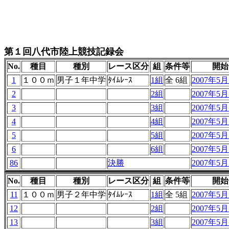
第１回八代市陸上競技記録会
No.
種目
種別
レース区分
組
条件等
開始
1
１００ｍ
男子１年中学
ﾀｲﾑﾚｰｽ
1組
全 6組
2007年5月1
2
2組
2007年5月1
3
3組
2007年5月1
4
4組
2007年5月1
5
5組
2007年5月1
6
6組
2007年5月1
86
決勝
2007年5月1
No.
種目
種別
レース区分
組
条件等
開始
11
１００ｍ
男子２年中学
ﾀｲﾑﾚｰｽ
1組
全 5組
2007年5月1
12
2組
2007年5月1
13
3組
2007年5月1