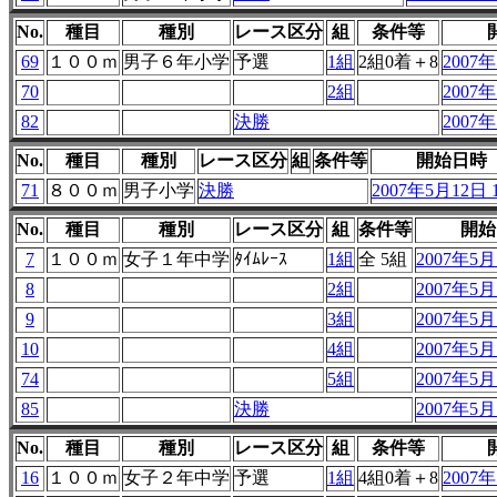
No.
種目
種別
レース区分
組
条件等
69
１００ｍ
男子６年小学
予選
1組
2組0着＋8
2007年
70
2組
2007年
82
決勝
2007年
No.
種目
種別
レース区分
組
条件等
開始日時
71
８００ｍ
男子小学
決勝
2007年5月12日 1
No.
種目
種別
レース区分
組
条件等
開始
7
１００ｍ
女子１年中学
ﾀｲﾑﾚｰｽ
1組
全 5組
2007年5月1
8
2組
2007年5月1
9
3組
2007年5月1
10
4組
2007年5月1
74
5組
2007年5月1
85
決勝
2007年5月1
No.
種目
種別
レース区分
組
条件等
16
１００ｍ
女子２年中学
予選
1組
4組0着＋8
2007年