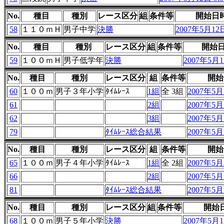
No.
種目
種別
レース区分
組
条件等
開始日
58
１１０ｍＨ
男子中学
決勝
2007年5月12日
No.
種目
種別
レース区分
組
条件等
開始
59
１００ｍＨ
男子低学年
決勝
2007年5月1
No.
種目
種別
レース区分
組
条件等
開始
60
１００ｍ
男子３年小学
ﾀｲﾑﾚｰｽ
1組
全 3組
2007年5月1
61
2組
2007年5月1
62
3組
2007年5月1
79
ﾀｲﾑﾚｰｽ総合結果
2007年5月1
No.
種目
種別
レース区分
組
条件等
開始
65
１００ｍ
男子４年小学
ﾀｲﾑﾚｰｽ
1組
全 2組
2007年5月1
66
2組
2007年5月1
81
ﾀｲﾑﾚｰｽ総合結果
2007年5月1
No.
種目
種別
レース区分
組
条件等
開始
68
１００ｍ
男子５年小学
決勝
2007年5月12