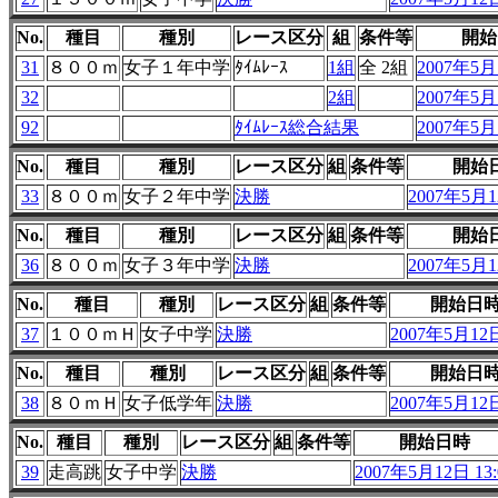
No.
種目
種別
レース区分
組
条件等
開始
31
８００ｍ
女子１年中学
ﾀｲﾑﾚｰｽ
1組
全 2組
2007年5月1
32
2組
2007年5月1
92
ﾀｲﾑﾚｰｽ総合結果
2007年5月1
No.
種目
種別
レース区分
組
条件等
開始
33
８００ｍ
女子２年中学
決勝
2007年5月12
No.
種目
種別
レース区分
組
条件等
開始
36
８００ｍ
女子３年中学
決勝
2007年5月12
No.
種目
種別
レース区分
組
条件等
開始日
37
１００ｍＨ
女子中学
決勝
2007年5月12日
No.
種目
種別
レース区分
組
条件等
開始日
38
８０ｍＨ
女子低学年
決勝
2007年5月12日
No.
種目
種別
レース区分
組
条件等
開始日時
39
走高跳
女子中学
決勝
2007年5月12日 13: