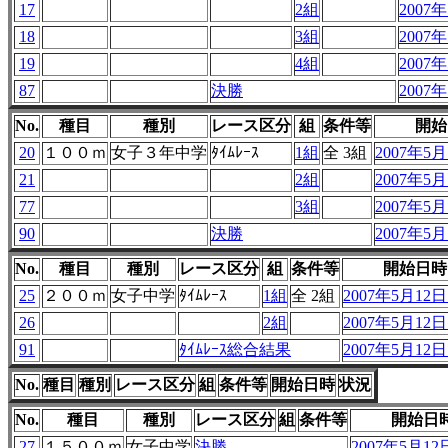
17
2組
2007年
18
3組
2007年
19
4組
2007年
87
決勝
2007年
No.
種目
種別
レース区分
組
条件等
開始
20
１００ｍ
女子３年中学
ﾀｲﾑﾚｰｽ
1組
全 3組
2007年5月1
21
2組
2007年5月1
77
3組
2007年5月1
90
決勝
2007年5月1
No.
種目
種別
レース区分
組
条件等
開始日時
25
２００ｍ
女子中学
ﾀｲﾑﾚｰｽ
1組
全 2組
2007年5月12日 
26
2組
2007年5月12日 
91
ﾀｲﾑﾚｰｽ総合結果
2007年5月12日 
No.
種目
種別
レース区分
組
条件等
開始日時
状況
No.
種目
種別
レース区分
組
条件等
開始日
27
１５００ｍ
女子中学
決勝
2007年5月12日