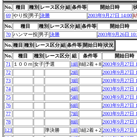
No.
種目
種別
レース区分
組
条件等
開始日時
69
やり投
男子
決勝
2003年9月27日 14:00
No.
種目
種別
レース区分
組
条件等
開始日時
70
ハンマー投
男子
決勝
2003年9月26日 10:
No.
種目
種別
レース区分
組
条件等
開始日時
状況
No.
種目
種別
レース区分
組
条件等
開始日時
71
１００ｍ
女子
予選
1組
8組2着＋8
2003年9月27日 1
72
2組
2003年9月27日 1
73
3組
2003年9月27日 1
74
4組
2003年9月27日 1
75
5組
2003年9月27日 1
76
6組
2003年9月27日 1
77
7組
2003年9月27日 1
78
8組
2003年9月27日 1
123
準決勝
1組
3組2着＋2
2003年9月27日 1