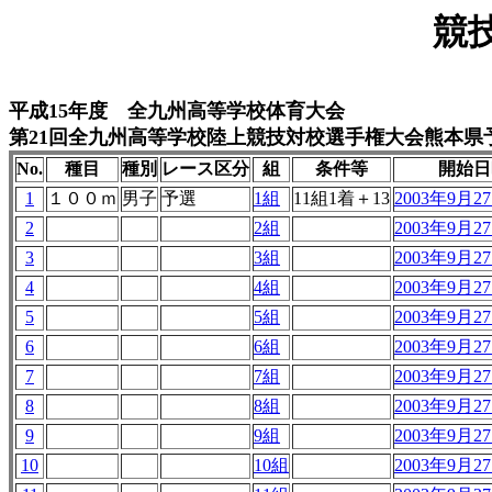
競
平成15年度 全九州高等学校体育大会
第21回全九州高等学校陸上競技対校選手権大会熊本県
No.
種目
種別
レース区分
組
条件等
開始日
1
１００ｍ
男子
予選
1組
11組1着＋13
2003年9月27
2
2組
2003年9月27
3
3組
2003年9月27
4
4組
2003年9月27
5
5組
2003年9月27
6
6組
2003年9月27
7
7組
2003年9月27
8
8組
2003年9月27
9
9組
2003年9月27
10
10組
2003年9月27