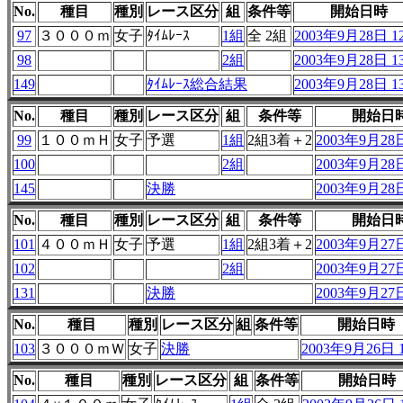
No.
種目
種別
レース区分
組
条件等
開始日時
97
３０００ｍ
女子
ﾀｲﾑﾚｰｽ
1組
全 2組
2003年9月28日 12
98
2組
2003年9月28日 13
149
ﾀｲﾑﾚｰｽ総合結果
2003年9月28日 13
No.
種目
種別
レース区分
組
条件等
開始日
99
１００ｍＨ
女子
予選
1組
2組3着＋2
2003年9月28日
100
2組
2003年9月28日
145
決勝
2003年9月28日
No.
種目
種別
レース区分
組
条件等
開始日
101
４００ｍＨ
女子
予選
1組
2組3着＋2
2003年9月27日
102
2組
2003年9月27日
131
決勝
2003年9月27日
No.
種目
種別
レース区分
組
条件等
開始日時
103
３０００ｍＷ
女子
決勝
2003年9月26日 1
No.
種目
種別
レース区分
組
条件等
開始日時