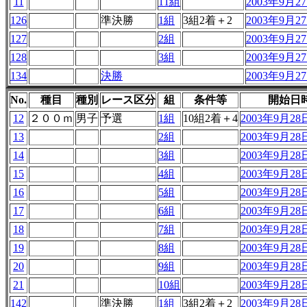
11
11組
2003年9月27
126
準決勝
1組
3組2着＋2
2003年9月27
127
2組
2003年9月27
128
3組
2003年9月27
134
決勝
2003年9月27
No.
種目
種別
レース区分
組
条件等
開始日
12
２００ｍ
男子
予選
1組
10組2着＋4
2003年9月28日
13
2組
2003年9月28日
14
3組
2003年9月28日
15
4組
2003年9月28日
16
5組
2003年9月28日
17
6組
2003年9月28日
18
7組
2003年9月28日
19
8組
2003年9月28日
20
9組
2003年9月28日
21
10組
2003年9月28日
142
準決勝
1組
3組2着＋2
2003年9月28日