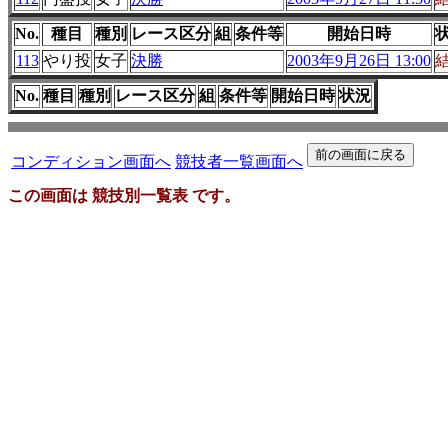
No.
種目
種別
レース区分
組
条件等
開始日時
113
やり投
女子
決勝
2003年9月26日 13:00
No.
種目
種別
レース区分
組
条件等
開始日時
状況
コンディション画面へ
競技者一覧画面へ
この画面は 競技別一覧表 です。