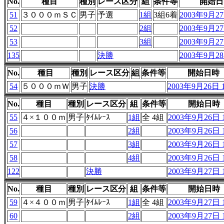
No.
種目
種別
レース区分
組
条件等
開始日
51
３０００ｍＳＣ
男子
予選
1組
3組6着
2003年9月27
52
2組
2003年9月27
53
3組
2003年9月27
135
決勝
2003年9月28
No.
種目
種別
レース区分
組
条件等
開始日時
54
５０００ｍＷ
男子
決勝
2003年9月26日 1
No.
種目
種別
レース区分
組
条件等
開始日時
55
４×１００ｍ
男子
ﾀｲﾑﾚｰｽ
1組
全 4組
2003年9月26日 1
56
2組
2003年9月26日 1
57
3組
2003年9月26日 1
58
4組
2003年9月26日 1
122
決勝
2003年9月27日 1
No.
種目
種別
レース区分
組
条件等
開始日時
59
４×４００ｍ
男子
ﾀｲﾑﾚｰｽ
1組
全 4組
2003年9月27日 1
60
2組
2003年9月27日 1