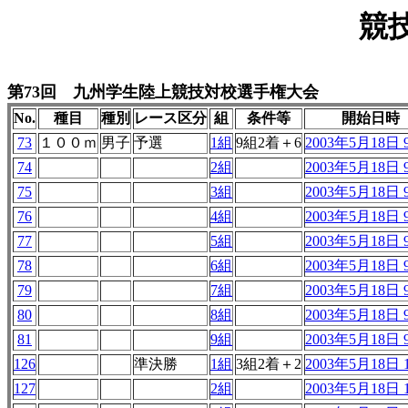
競
第73回 九州学生陸上競技対校選手権大会
No.
種目
種別
レース区分
組
条件等
開始日時
73
１００ｍ
男子
予選
1組
9組2着＋6
2003年5月18日 9
74
2組
2003年5月18日 9
75
3組
2003年5月18日 9
76
4組
2003年5月18日 9
77
5組
2003年5月18日 9
78
6組
2003年5月18日 9
79
7組
2003年5月18日 9
80
8組
2003年5月18日 9
81
9組
2003年5月18日 9
126
準決勝
1組
3組2着＋2
2003年5月18日 1
127
2組
2003年5月18日 1