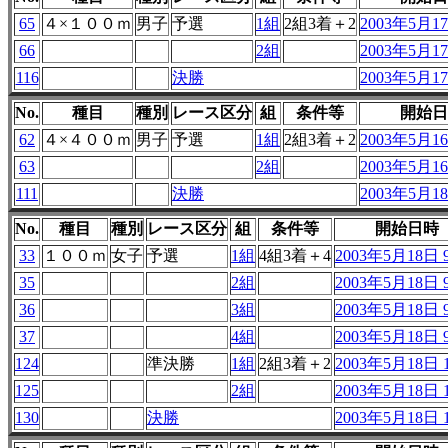
65
４×１００ｍ
男子
予選
1組
2組3着＋2
2003年5月17
66
2組
2003年5月17
116
決勝
2003年5月17
No.
種目
種別
レース区分
組
条件等
開始日
62
４×４００ｍ
男子
予選
1組
2組3着＋2
2003年5月16
63
2組
2003年5月16
111
決勝
2003年5月18
No.
種目
種別
レース区分
組
条件等
開始日時
33
１００ｍ
女子
予選
1組
4組3着＋4
2003年5月18日 9
35
2組
2003年5月18日 9
36
3組
2003年5月18日 9
37
4組
2003年5月18日 9
124
準決勝
1組
2組3着＋2
2003年5月18日 1
125
2組
2003年5月18日 1
130
決勝
2003年5月18日 1