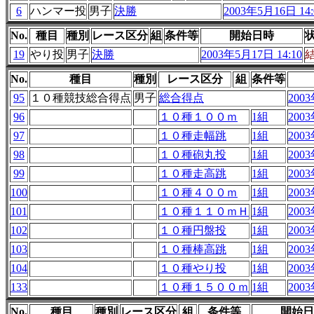
6
ハンマー投
男子
決勝
2003年5月16日 14:
No.
種目
種別
レース区分
組
条件等
開始日時
19
やり投
男子
決勝
2003年5月17日 14:10
No.
種目
種別
レース区分
組
条件等
95
１０種競技総合得点
男子
総合得点
2003
96
１０種１００ｍ
1組
2003
97
１０種走幅跳
1組
2003
98
１０種砲丸投
1組
2003
99
１０種走高跳
1組
2003
100
１０種４００ｍ
1組
2003
101
１０種１１０ｍＨ
1組
2003
102
１０種円盤投
1組
2003
103
１０種棒高跳
1組
2003
104
１０種やり投
1組
2003
133
１０種１５００ｍ
1組
2003
No.
種目
種別
レース区分
組
条件等
開始日