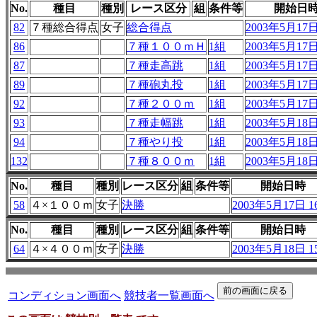
No.
種目
種別
レース区分
組
条件等
開始日
82
７種総合得点
女子
総合得点
2003年5月17日 
86
７種１００ｍＨ
1組
2003年5月17日 
87
７種走高跳
1組
2003年5月17日 
89
７種砲丸投
1組
2003年5月17日 
92
７種２００ｍ
1組
2003年5月17日 
93
７種走幅跳
1組
2003年5月18日 
94
７種やり投
1組
2003年5月18日 
132
７種８００ｍ
1組
2003年5月18日 
No.
種目
種別
レース区分
組
条件等
開始日時
58
４×１００ｍ
女子
決勝
2003年5月17日 16
No.
種目
種別
レース区分
組
条件等
開始日時
64
４×４００ｍ
女子
決勝
2003年5月18日 15
コンディション画面へ
競技者一覧画面へ