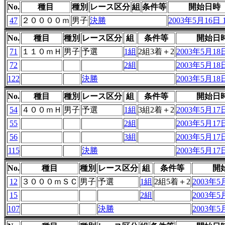
No.
種目
種別
レース区分
組
条件等
開始日時
47
２００００ｍ
男子
決勝
2003年5月16日 1
No.
種目
種別
レース区分
組
条件等
開始日
71
１１０ｍＨ
男子
予選
1組
2組3着＋2
2003年5月18日
72
2組
2003年5月18日
122
決勝
2003年5月18日
No.
種目
種別
レース区分
組
条件等
開始日
54
４００ｍＨ
男子
予選
1組
3組2着＋2
2003年5月17日
55
2組
2003年5月17日
56
3組
2003年5月17日
115
決勝
2003年5月17日
No.
種目
種別
レース区分
組
条件等
開
12
３０００ｍＳＣ
男子
予選
1組
2組5着＋2
2003年5月
15
2組
2003年5月
107
決勝
2003年5月