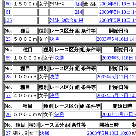
60
１５００ｍ
女子
ﾀｲﾑﾚｰｽ
1組
全 2組
2003年5月18日 14
61
2組
2003年5月18日 14
135
ﾀｲﾑﾚｰｽ総合結果
2003年5月18日 14
No.
種目
種別
レース区分
組
条件等
開始日時
23
５０００ｍ
女子
決勝
2003年5月16日 14:
No.
種目
種別
レース区分
組
条件等
開始日時
59
１００００ｍ
女子
決勝
2003年5月18日 1
No.
種目
種別
レース区分
組
条件等
開始日時
28
１００ｍＨ
女子
決勝
2003年5月17日 12:
No.
種目
種別
レース区分
組
条件等
開始日時
57
４００ｍＨ
女子
決勝
2003年5月17日 14:
No.
種目
種別
レース区分
組
条件等
開始日時
26
５０００ｍＷ
女子
決勝
2003年5月17日 9
No.
種目
種別
レース区分
組
条件等
開始日時
27
砲丸投
女子
決勝
2003年5月18日 10:00