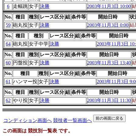
6
走幅跳
女子
決勝
2003年11月3日 10:00
No.
種目
種別
レース区分
組
条件等
開始日時
状
59
砲丸投
女子
決勝
2003年11月3日 0:00
結
No.
種目
種別
レース区分
組
条件等
開始日時
64
砲丸投
女子中学
決勝
2003年11月3日 10:
No.
種目
種別
レース区分
組
条件等
開始日時
60
円盤投
女子
決勝
2003年11月3日 13:40
No.
種目
種別
レース区分
組
条件等
開始日時
61
ハンマー投
女子
決勝
2003年11月3日 9:0
No.
種目
種別
レース区分
組
条件等
開始日時
62
やり投
女子
決勝
2003年11月3日 11:30
コンディション画面へ
競技者一覧画面へ
この画面は 競技別一覧表 です。