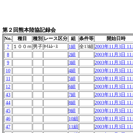
第２回熊本陸協記録会
No.
種目
種別
レース区分
組
条件等
開始日時
7
１００ｍ
男子
ﾀｲﾑﾚｰｽ
1組
全13組
2003年11月3日 11:
8
2組
2003年11月3日 11:
9
3組
2003年11月3日 11:
10
4組
2003年11月3日 11:
11
5組
2003年11月3日 11:
12
6組
2003年11月3日 11:
43
7組
2003年11月3日 11:
44
8組
2003年11月3日 11:
45
9組
2003年11月3日 11:
46
10組
2003年11月3日 11:
47
11組
2003年11月3日 11: