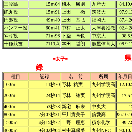
三段跳
15ｍ84
梅木 勝則
九産大
84.10.
砲丸投
15ｍ91
上田 徹
筑波大
97.9.1
円盤投
49ｍ40
上田 基弘
福岡大
87.4.2
ハンマー投
60ｍ41
中村 正太
大津養護教
02.4.2
やり投
71ｍ96
下釜 卓也
中京大
98.5.
十種競技
7119点
本田 哲朗
鹿屋体育大
08.9.1
=女子=
録
種目
記録
名 前
所属
年月
100ｍ
11秒70
野林 祐実
九州学院高
12.10.
200ｍ
24秒14
野林 祐実
九州学院高
13.5.
400ｍ
53秒78
新宅 麻未
中央大
1
800ｍ
2分07秒31
平川貴美子
信愛高
96.10.1
1500ｍ
4分15秒72
上野 理恵
積水化学
99.7.
3000ｍ
9分02秒04
村中真保美
九州NEC
90.10.