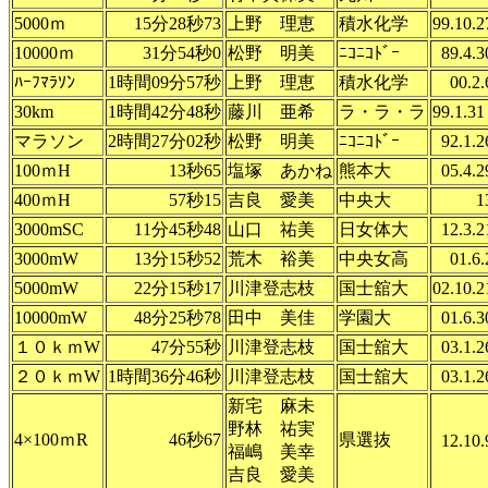
5000ｍ
15分28秒73
上野 理恵
積水化学
99.10.2
10000ｍ
31分54秒0
松野 明美
ﾆｺﾆｺﾄﾞｰ
89.4.3
ﾊｰﾌﾏﾗｿﾝ
1時間09分57秒
上野 理恵
積水化学
00.2.
30km
1時間42分48秒
藤川 亜希
ラ・ラ・ラ
99.1.31
マラソン
2時間27分02秒
松野 明美
ﾆｺﾆｺﾄﾞｰ
92.1.2
100ｍH
13秒65
塩塚 あかね
熊本大
05.4.2
400ｍH
57秒15
吉良 愛美
中央大
1
3000mSC
11分45秒48
山口 祐美
日女体大
12.3.2
3000mW
13分15秒52
荒木 裕美
中央女高
01.6.
5000mW
22分15秒17
川津登志枝
国士舘大
02.10.2
10000mW
48分25秒78
田中 美佳
学園大
01.6.3
１０ｋｍW
47分55秒
川津登志枝
国士舘大
03.1.2
２０ｋｍW
1時間36分46秒
川津登志枝
国士舘大
03.1.2
新宅 麻未
野林 祐実
4×100ｍR
46秒67
県選抜
12.10.
福嶋 美幸
吉良 愛美