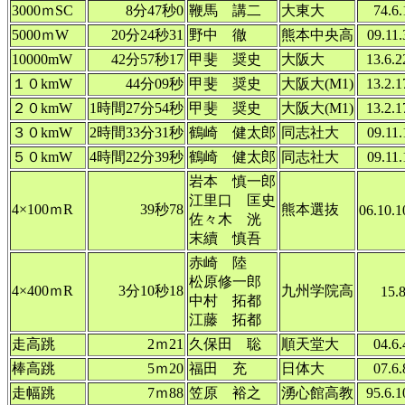
3000ｍSC
8分47秒0
鞭馬 講二
大東大
74.6.
5000ｍW
20分24秒31
野中 徹
熊本中央高
09.11.
10000mW
42分57秒17
甲斐 奨史
大阪大
13.6.2
１０kmW
44分09秒
甲斐 奨史
大阪大(M1)
13.2.1
２０kmW
1時間27分54秒
甲斐 奨史
大阪大(M1)
13.2.1
３０kmW
2時間33分31秒
鶴崎 健太郎
同志社大
09.11.
５０kmW
4時間22分39秒
鶴崎 健太郎
同志社大
09.11.
岩本 慎一郎
江里口 匡史
4×100ｍR
39秒78
熊本選抜
06.10.1
佐々木 洸
末續 慎吾
赤崎 陸
松原修一郎
4×400ｍR
3分10秒18
九州学院高
15.8
中村 拓都
江藤 拓都
走高跳
2ｍ21
久保田 聡
順天堂大
04.6.
棒高跳
5ｍ20
福田 充
日体大
07.6.
走幅跳
7ｍ88
笠原 裕之
湧心館高教
95.6.1