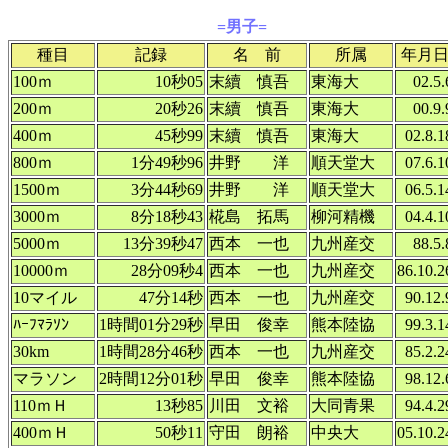
=男子=
種目
記録
名 前
所属
年月
100ｍ
10秒05
末續 慎吾
東海大
02.5.
200ｍ
20秒26
末續 慎吾
東海大
00.9.
400ｍ
45秒99
末續 慎吾
東海大
02.8.1
800ｍ
1分49秒96
井野 洋
順天堂大
07.6.1
1500ｍ
3分44秒69
井野 洋
順天堂大
06.5.1
3000ｍ
8分18秒43
椛島 拓馬
柳河精機
04.4.1
5000ｍ
13分39秒47
西本 一也
九州産交
88.5.
10000ｍ
28分09秒4
西本 一也
九州産交
86.10.2
10マイル
47分14秒
西本 一也
九州産交
90.12.
ﾊｰﾌﾏﾗｿﾝ
1時間01分29秒
早田 俊幸
熊本陸協
99.3.1
30km
1時間28分46秒
西本 一也
九州産交
85.2.2
マラソン
2時間12分01秒
早田 俊幸
熊本陸協
98.12.
110ｍＨ
13秒85
川田 文裕
大同青果
94.4.2
400ｍＨ
50秒11
守田 朗裕
中央大
05.10.2