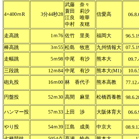
武藤 奈々
蓑田 莉沙
4×400ｍR
3分44秒28
信愛高
06.8.
江良 唯華
中村 友穂
走高跳
1ｍ76
佐竹 里美
福岡大
96.5.1
棒高跳
3ｍ55
松島 牧恵
九州情報大
07.5.1
走幅跳
5ｍ98
中尾 有沙
熊本大
09.7.
三段跳
12ｍ84
中尾 有沙
熊本大(M1)
10.6.
砲丸投
16ｍ00
林 香代子
熊本高教
77.12.
円盤投
52ｍ30
高間 麻里
松橋西養教
98.6.2
ハンマー投
57ｍ33
上田 渉
大阪体育大
06.6.
やり投
54ｍ39
江島 成美
中京大
08.9.1
七種競技
5054点
髙瀬 怜奈
熊本大
1