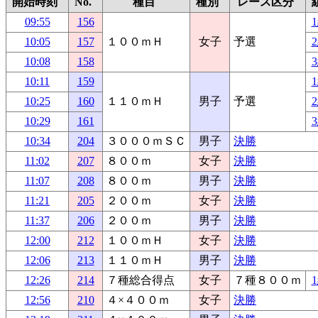
開始時刻
No.
種目
種別
レース区分
09:55
156
10:05
157
１００ｍＨ
女子
予選
10:08
158
10:11
159
10:25
160
１１０ｍＨ
男子
予選
10:29
161
10:34
204
３０００ｍＳＣ
男子
決勝
11:02
207
８００ｍ
女子
決勝
11:07
208
８００ｍ
男子
決勝
11:21
205
２００ｍ
女子
決勝
11:37
206
２００ｍ
男子
決勝
12:00
212
１００ｍＨ
女子
決勝
12:06
213
１１０ｍＨ
男子
決勝
12:26
214
７種総合得点
女子
７種８００ｍ
12:56
210
４×４００ｍ
女子
決勝