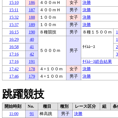
15:10
186
４００ｍＨ
女子
決勝
15:11
187
４００ｍＨ
男子
決勝
15:32
188
１００ｍ
女子
決勝
15:37
189
１００ｍ
男子
決勝
16:15
190
８種競技
男子
８種１５００ｍ
16:29
40
16:58
41
ﾀｲﾑﾚｰｽ
５０００ｍ
男子
17:16
42
17:16
191
ﾀｲﾑﾚｰｽ総合結果
17:42
178
４×１００ｍ
女子
決勝
17:46
179
４×１００ｍ
男子
決勝
跳躍競技
開始時刻
No.
種目
種別
レース区分
組
条
11:00
91
棒高跳
男子
決勝