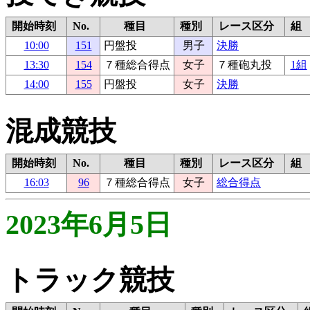
開始時刻
No.
種目
種別
レース区分
組
10:00
151
円盤投
男子
決勝
13:30
154
７種総合得点
女子
７種砲丸投
1組
14:00
155
円盤投
女子
決勝
混成競技
開始時刻
No.
種目
種別
レース区分
組
16:03
96
７種総合得点
女子
総合得点
2023年6月5日
トラック競技