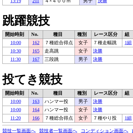
13:19
211
４×４００ｍ
男子
決勝
跳躍競技
開始時刻
No.
種目
種別
レース区分
組
10:00
162
７種総合得点
女子
７種走幅跳
1組
10:30
165
走高跳
女子
決勝
11:30
167
三段跳
男子
決勝
投てき競技
開始時刻
No.
種目
種別
レース区分
組
10:00
163
ハンマー投
男子
決勝
10:00
164
ハンマー投
女子
決勝
11:20
166
７種総合得点
女子
７種やり投
1組
競技一覧画面へ
競技者一覧画面へ
コンディション画面へ