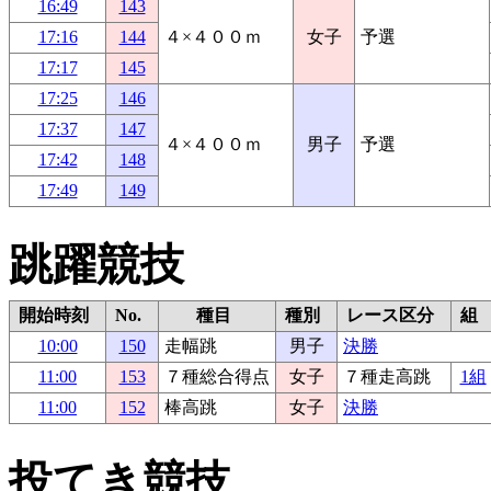
16:49
143
17:16
144
４×４００ｍ
女子
予選
17:17
145
17:25
146
17:37
147
４×４００ｍ
男子
予選
17:42
148
17:49
149
跳躍競技
開始時刻
No.
種目
種別
レース区分
組
10:00
150
走幅跳
男子
決勝
11:00
153
７種総合得点
女子
７種走高跳
1組
11:00
152
棒高跳
女子
決勝
投てき競技