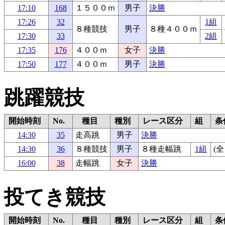
17:10
168
１５００ｍ
男子
決勝
17:26
32
1組
８種競技
男子
８種４００ｍ
17:30
33
2組
17:35
176
４００ｍ
女子
決勝
17:50
177
４００ｍ
男子
決勝
跳躍競技
開始時刻
No.
種目
種別
レース区分
組
条
14:30
35
走高跳
男子
決勝
14:30
36
８種競技
男子
８種走幅跳
1組
(全
16:00
38
走幅跳
女子
決勝
投てき競技
開始時刻
No.
種目
種別
レース区分
組
条