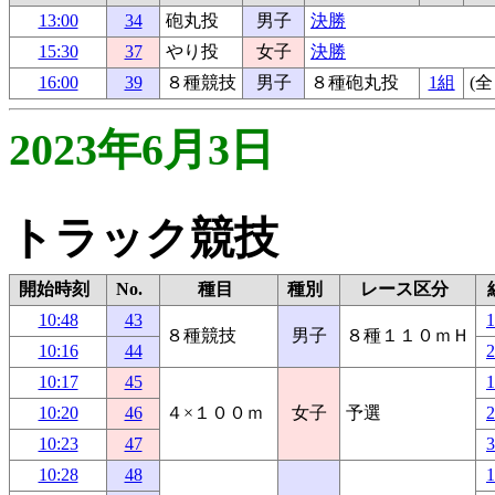
13:00
34
砲丸投
男子
決勝
15:30
37
やり投
女子
決勝
16:00
39
８種競技
男子
８種砲丸投
1組
(全
2023年6月3日
トラック競技
開始時刻
No.
種目
種別
レース区分
10:48
43
８種競技
男子
８種１１０ｍＨ
10:16
44
10:17
45
10:20
46
４×１００ｍ
女子
予選
10:23
47
10:28
48