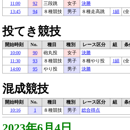
11:00
92
三段跳
女子
決勝
13:45
94
８種競技
男子
８種走高跳
1組
(全
投てき競技
開始時刻
No.
種目
種別
レース区分
組
条
10:00
90
砲丸投
女子
決勝
11:30
93
８種競技
男子
８種やり投
1組
(全
14:00
95
やり投
男子
決勝
混成競技
開始時刻
No.
種目
種別
レース区分
組
条
10:16
1
８種競技
男子
総合得点
2023年6月4日