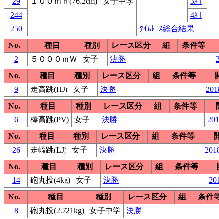
29
１００ｍＨ(76.2cm)
女子中学
3組
244
4組
250
ﾀｲﾑﾚｰｽ総合結果
No.
種目
種別
レース区分
組
条件等
2
５０００ｍＷ
女子
決勝
2
No.
種目
種別
レース区分
組
条件等
9
走高跳(HJ)
女子
決勝
201
No.
種目
種別
レース区分
組
条件等
6
棒高跳(PV)
女子
決勝
201
No.
種目
種別
レース区分
組
条件等
26
走幅跳(LJ)
女子
決勝
2018
No.
種目
種別
レース区分
組
条件等
14
砲丸投(4kg)
女子
決勝
201
No.
種目
種別
レース区分
組
条件
8
砲丸投(2.721kg)
女子中学
決勝