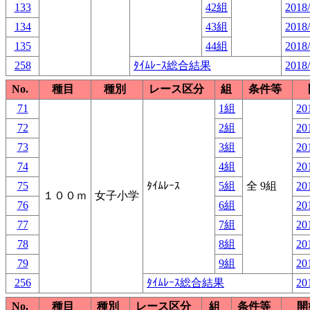
133
42組
2018/
134
43組
2018/
135
44組
2018/
258
ﾀｲﾑﾚｰｽ総合結果
2018/
No.
種目
種別
レース区分
組
条件等
71
1組
20
72
2組
20
73
3組
20
74
4組
20
75
ﾀｲﾑﾚｰｽ
5組
全 9組
20
１００ｍ
女子小学
76
6組
20
77
7組
20
78
8組
20
79
9組
20
256
ﾀｲﾑﾚｰｽ総合結果
20
No.
種目
種別
レース区分
組
条件等
開