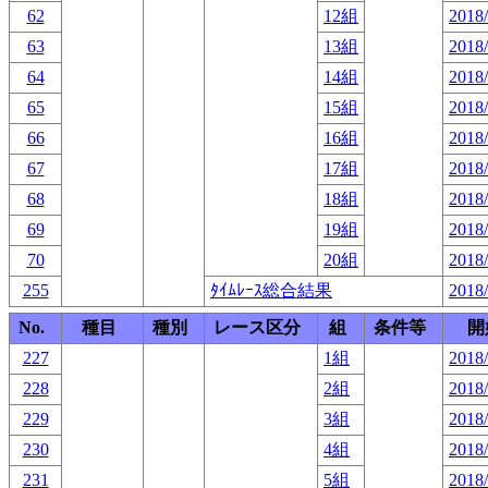
62
12組
2018/
63
13組
2018/
64
14組
2018/
65
15組
2018/
66
16組
2018/
67
17組
2018/
68
18組
2018/
69
19組
2018/
70
20組
2018/
255
ﾀｲﾑﾚｰｽ総合結果
2018/
No.
種目
種別
レース区分
組
条件等
開
227
1組
2018/
228
2組
2018/
229
3組
2018/
230
4組
2018/
231
5組
2018/