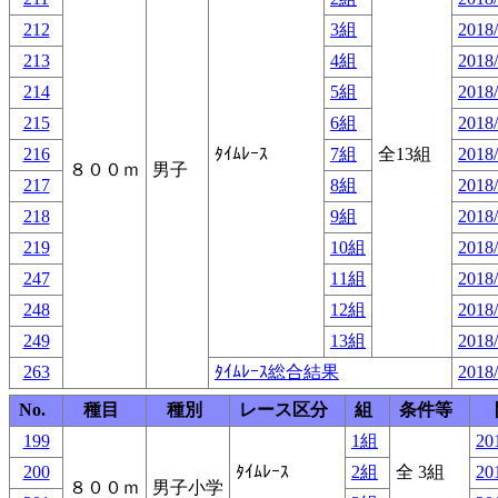
212
3組
2018/
213
4組
2018/
214
5組
2018/
215
6組
2018/
216
ﾀｲﾑﾚｰｽ
7組
全13組
2018/
８００ｍ
男子
217
8組
2018/
218
9組
2018/
219
10組
2018/
247
11組
2018/
248
12組
2018/
249
13組
2018/
263
ﾀｲﾑﾚｰｽ総合結果
2018/
No.
種目
種別
レース区分
組
条件等
199
1組
20
200
ﾀｲﾑﾚｰｽ
2組
全 3組
20
８００ｍ
男子小学