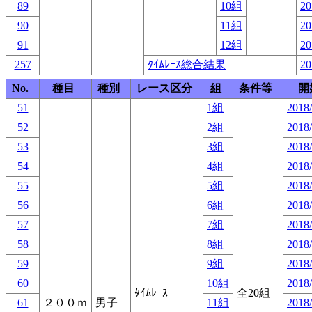
89
10組
20
90
11組
20
91
12組
20
257
ﾀｲﾑﾚｰｽ総合結果
20
No.
種目
種別
レース区分
組
条件等
開
51
1組
2018/
52
2組
2018/
53
3組
2018/
54
4組
2018/
55
5組
2018/
56
6組
2018/
57
7組
2018/
58
8組
2018/
59
9組
2018/
60
10組
2018/
ﾀｲﾑﾚｰｽ
全20組
61
２００ｍ
男子
11組
2018/