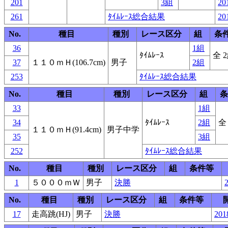
201
3組
20
261
ﾀｲﾑﾚｰｽ総合結果
20
No.
種目
種別
レース区分
組
条
36
1組
ﾀｲﾑﾚｰｽ
全 
37
１１０ｍＨ(106.7cm)
男子
2組
253
ﾀｲﾑﾚｰｽ総合結果
No.
種目
種別
レース区分
組
条
33
1組
34
ﾀｲﾑﾚｰｽ
2組
全
１１０ｍＨ(91.4cm)
男子中学
35
3組
252
ﾀｲﾑﾚｰｽ総合結果
No.
種目
種別
レース区分
組
条件等
1
５０００ｍＷ
男子
決勝
2
No.
種目
種別
レース区分
組
条件等
17
走高跳(HJ)
男子
決勝
201