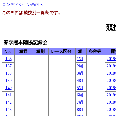
コンディション画面へ
この画面は 競技別一覧表 です。
競
春季熊本陸協記録会
No.
種目
種別
レース区分
組
条件等
開
136
1組
2018/
137
2組
2018/
138
3組
2018/
139
4組
2018/
140
5組
2018/
141
6組
2018/
142
7組
2018/
143
8組
2018/