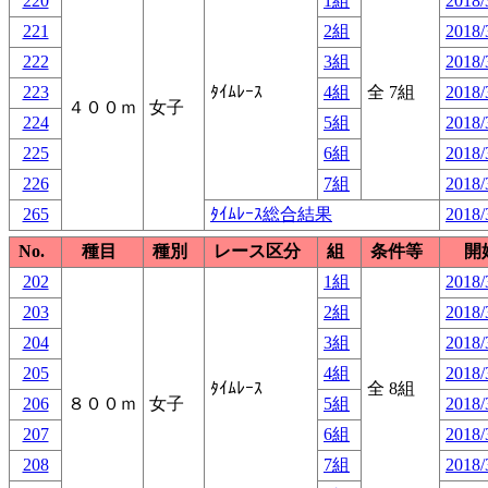
220
1組
2018/
221
2組
2018/
222
3組
2018/
223
ﾀｲﾑﾚｰｽ
4組
全 7組
2018/
４００ｍ
女子
224
5組
2018/
225
6組
2018/
226
7組
2018/
265
ﾀｲﾑﾚｰｽ総合結果
2018/
No.
種目
種別
レース区分
組
条件等
開
202
1組
2018/
203
2組
2018/
204
3組
2018/
205
4組
2018/
ﾀｲﾑﾚｰｽ
全 8組
206
８００ｍ
女子
5組
2018/
207
6組
2018/
208
7組
2018/