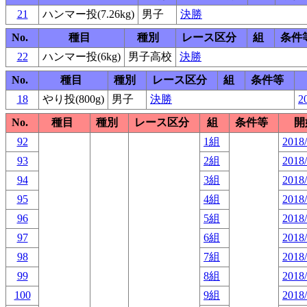
21
ハンマー投(7.26kg)
男子
決勝
No.
種目
種別
レース区分
組
条件
22
ハンマー投(6kg)
男子高校
決勝
No.
種目
種別
レース区分
組
条件等
18
やり投(800g)
男子
決勝
2
No.
種目
種別
レース区分
組
条件等
開
92
1組
2018/
93
2組
2018/
94
3組
2018/
95
4組
2018/
96
5組
2018/
97
6組
2018/
98
7組
2018/
99
8組
2018/
100
9組
2018/