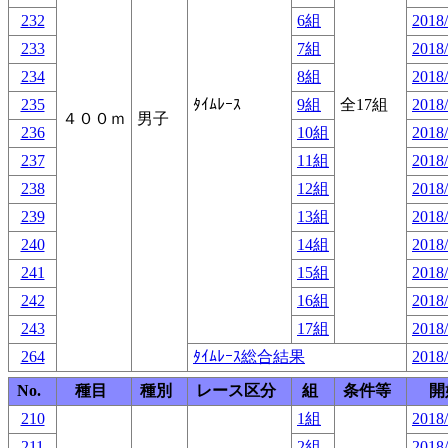
232
6組
2018/
233
7組
2018/
234
8組
2018/
235
ﾀｲﾑﾚｰｽ
9組
全17組
2018/
４００ｍ
男子
236
10組
2018/
237
11組
2018/
238
12組
2018/
239
13組
2018/
240
14組
2018/
241
15組
2018/
242
16組
2018/
243
17組
2018/
264
ﾀｲﾑﾚｰｽ総合結果
2018/
No.
種目
種別
レース区分
組
条件等
開
210
1組
2018/
211
2組
2018/