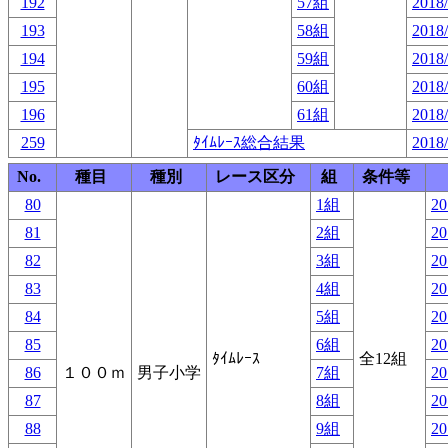
192
57組
2018/
193
58組
2018/
194
59組
2018/
195
60組
2018/
196
61組
2018/
259
ﾀｲﾑﾚｰｽ総合結果
2018/
No.
種目
種別
レース区分
組
条件等
80
1組
20
81
2組
20
82
3組
20
83
4組
20
84
5組
20
85
6組
20
ﾀｲﾑﾚｰｽ
全12組
86
１００ｍ
男子小学
7組
20
87
8組
20
88
9組
20