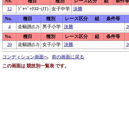
No.
種目
種別
レース区分
組
条件
12
ｼﾞｬﾍﾞｯｸｽﾛｰ(JT)
女子中学
決勝
No.
種目
種別
レース区分
組
条件等
4
走幅跳(LJ)
男子小学
決勝
2
No.
種目
種別
レース区分
組
条件等
20
走幅跳(LJ)
女子小学
決勝
2
コンディション画面へ
前の画面に戻る
この画面は 競技別一覧表 です。