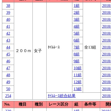
38
1組
2018/
39
2組
2018/
40
3組
2018/
41
4組
2018/
42
5組
2018/
43
6組
2018/
44
ﾀｲﾑﾚｰｽ
7組
全13組
2018/
２００ｍ
女子
45
8組
2018/
46
9組
2018/
47
10組
2018/
48
11組
2018/
49
12組
2018/
50
13組
2018/
254
ﾀｲﾑﾚｰｽ総合結果
2018/
No.
種目
種別
レース区分
組
条件等
開