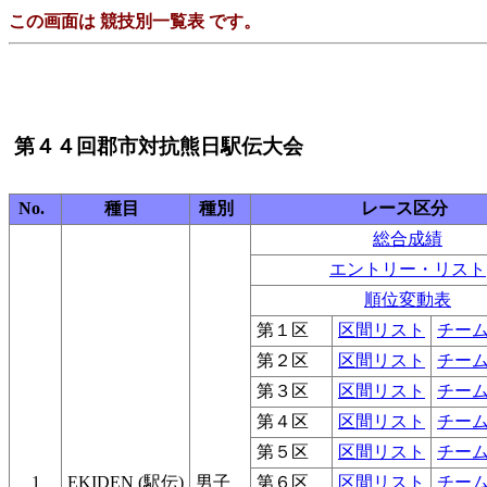
この画面は 競技別一覧表 です。
第４４回郡市対抗熊日駅伝大会
No.
種目
種別
レース区分
総合成績
エントリー・リスト
順位変動表
第１区
区間リスト
チー
第２区
区間リスト
チー
第３区
区間リスト
チー
第４区
区間リスト
チー
第５区
区間リスト
チー
1
EKIDEN (駅伝)
男子
第６区
区間リスト
チー