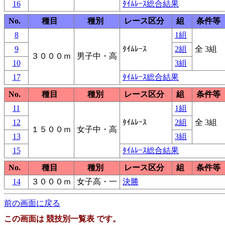
16
ﾀｲﾑﾚｰｽ総合結果
No.
種目
種別
レース区分
組
条件等
8
1組
9
ﾀｲﾑﾚｰｽ
2組
全 3組
３０００ｍ
男子中・高
10
3組
17
ﾀｲﾑﾚｰｽ総合結果
No.
種目
種別
レース区分
組
条件等
11
1組
12
ﾀｲﾑﾚｰｽ
2組
全 3組
１５００ｍ
女子中・高
13
3組
15
ﾀｲﾑﾚｰｽ総合結果
No.
種目
種別
レース区分
組
条件等
14
３０００ｍ
女子高・一
決勝
前の画面に戻る
この画面は 競技別一覧表 です。