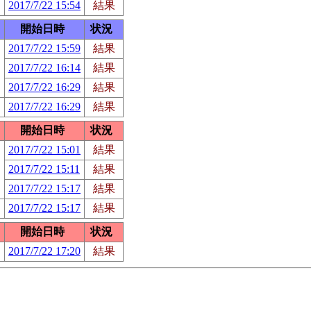
2017/7/22 15:54
結果
開始日時
状況
2017/7/22 15:59
結果
2017/7/22 16:14
結果
2017/7/22 16:29
結果
2017/7/22 16:29
結果
開始日時
状況
2017/7/22 15:01
結果
2017/7/22 15:11
結果
2017/7/22 15:17
結果
2017/7/22 15:17
結果
開始日時
状況
2017/7/22 17:20
結果