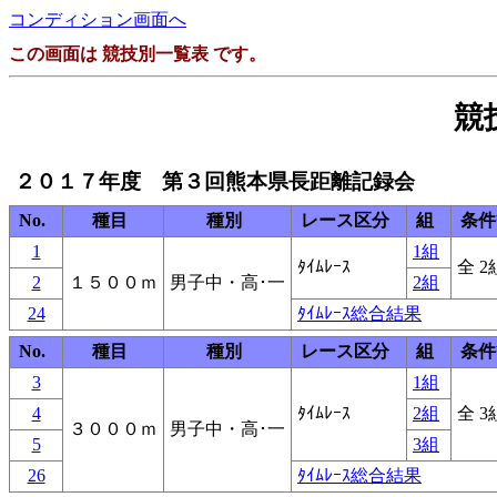
コンディション画面へ
この画面は 競技別一覧表 です。
競
２０１７年度 第３回熊本県長距離記録会
No.
種目
種別
レース区分
組
条件
1
1組
ﾀｲﾑﾚｰｽ
全 2
2
１５００ｍ
男子中・高･一
2組
24
ﾀｲﾑﾚｰｽ総合結果
No.
種目
種別
レース区分
組
条件
3
1組
4
ﾀｲﾑﾚｰｽ
2組
全 3
３０００ｍ
男子中・高･一
5
3組
26
ﾀｲﾑﾚｰｽ総合結果