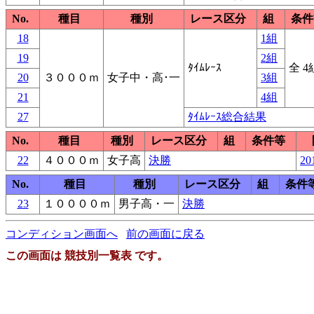
No.
種目
種別
レース区分
組
条件
18
1組
19
2組
ﾀｲﾑﾚｰｽ
全 4
20
３０００ｍ
女子中・高･一
3組
21
4組
27
ﾀｲﾑﾚｰｽ総合結果
No.
種目
種別
レース区分
組
条件等
22
４０００ｍ
女子高
決勝
20
No.
種目
種別
レース区分
組
条件
23
１００００ｍ
男子高・一
決勝
コンディション画面へ
前の画面に戻る
この画面は 競技別一覧表 です。