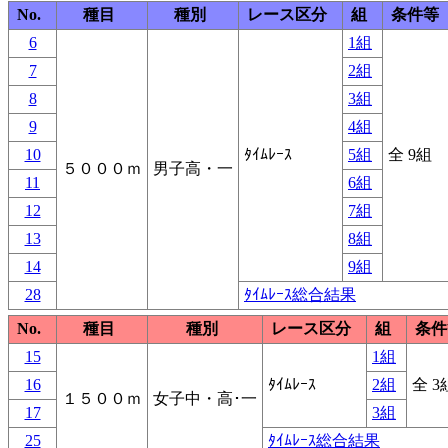
No.
種目
種別
レース区分
組
条件等
6
1組
7
2組
8
3組
9
4組
10
ﾀｲﾑﾚｰｽ
5組
全 9組
５０００ｍ
男子高・一
11
6組
12
7組
13
8組
14
9組
28
ﾀｲﾑﾚｰｽ総合結果
No.
種目
種別
レース区分
組
条件
15
1組
16
ﾀｲﾑﾚｰｽ
2組
全 3
１５００ｍ
女子中・高･一
17
3組
25
ﾀｲﾑﾚｰｽ総合結果