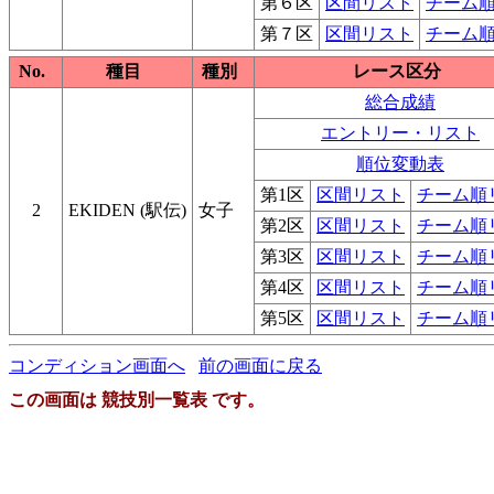
第６区
区間リスト
チーム
第７区
区間リスト
チーム
No.
種目
種別
レース区分
総合成績
エントリー・リスト
順位変動表
第1区
区間リスト
チーム順
2
EKIDEN (駅伝)
女子
第2区
区間リスト
チーム順
第3区
区間リスト
チーム順
第4区
区間リスト
チーム順
第5区
区間リスト
チーム順
コンディション画面へ
前の画面に戻る
この画面は 競技別一覧表 です。