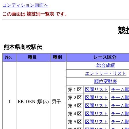
コンディション画面へ
この画面は 競技別一覧表 です。
競
熊本県高校駅伝
No.
種目
種別
レース区分
総合成績
エントリー・リスト
順位変動表
第１区
区間リスト
チーム
第２区
区間リスト
チーム
1
EKIDEN (駅伝)
男子
第３区
区間リスト
チーム
第４区
区間リスト
チーム
第５区
区間リスト
チーム