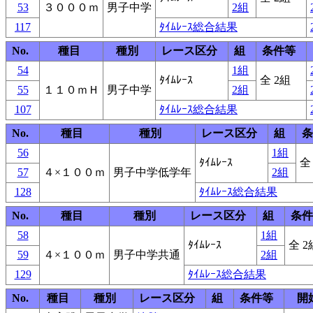
53
３０００ｍ
男子中学
2組
117
ﾀｲﾑﾚｰｽ総合結果
No.
種目
種別
レース区分
組
条件等
54
1組
ﾀｲﾑﾚｰｽ
全 2組
55
１１０ｍＨ
男子中学
2組
107
ﾀｲﾑﾚｰｽ総合結果
No.
種目
種別
レース区分
組
条
56
1組
ﾀｲﾑﾚｰｽ
全
57
４×１００ｍ
男子中学低学年
2組
128
ﾀｲﾑﾚｰｽ総合結果
No.
種目
種別
レース区分
組
条件
58
1組
ﾀｲﾑﾚｰｽ
全 2
59
４×１００ｍ
男子中学共通
2組
129
ﾀｲﾑﾚｰｽ総合結果
No.
種目
種別
レース区分
組
条件等
開