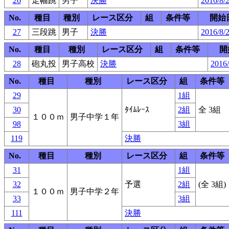
26
走幅跳
男子
決勝
2016/8/
No.
種目
種別
レース区分
組
条件等
開始
27
三段跳
男子
決勝
2016/8/
No.
種目
種別
レース区分
組
条件等
開
28
砲丸投
男子高校
決勝
2016/
No.
種目
種別
レース区分
組
条件等
29
1組
30
ﾀｲﾑﾚｰｽ
2組
全 3組
１００ｍ
男子中学１年
98
3組
119
決勝
No.
種目
種別
レース区分
組
条件等
31
1組
32
予選
2組
(全 3組)
１００ｍ
男子中学２年
33
3組
111
決勝