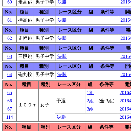
60
走高跳
男子中学
決勝
2016/
No.
種目
種別
レース区分
組
条件等
開
61
棒高跳
男子中学
決勝
2016/
No.
種目
種別
レース区分
組
条件等
開
62
走幅跳
男子中学
決勝
2016/
No.
種目
種別
レース区分
組
条件等
開
63
三段跳
男子中学
決勝
2016/
No.
種目
種別
レース区分
組
条件等
開
64
砲丸投
男子中学
決勝
2016/
No.
種目
種別
レース区分
組
条件等
開
65
1組
2016/
66
予選
2組
(全 3組)
2016/
１００ｍ
女子
67
3組
2016/
114
決勝
2016/
No.
種目
種別
レース区分
組
条件等
開