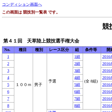
コンディション画面へ
この画面は 競技別一覧表 です。
競
第４１回 天草陸上競技選手権大会
No.
種目
種別
レース区分
組
条件等
開
1
1組
2016/
2
2組
2016/
3
3組
2016/
4
4組
2016/
予選
(全 8組)
5
１００ｍ
男子
5組
2016/
6
6組
2016/
7
7組
2016/
8
8組
2016/