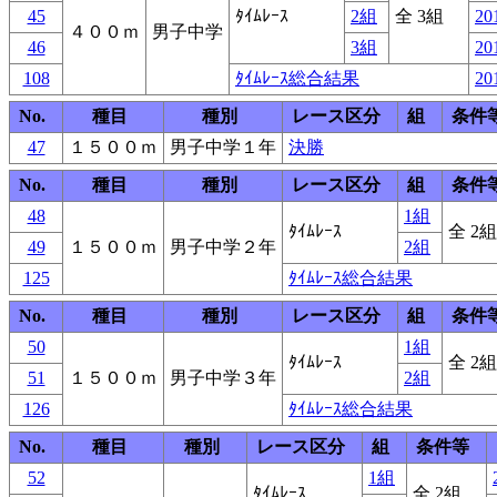
45
ﾀｲﾑﾚｰｽ
2組
全 3組
20
４００ｍ
男子中学
46
3組
20
108
ﾀｲﾑﾚｰｽ総合結果
20
No.
種目
種別
レース区分
組
条件
47
１５００ｍ
男子中学１年
決勝
No.
種目
種別
レース区分
組
条件
48
1組
ﾀｲﾑﾚｰｽ
全 2組
49
１５００ｍ
男子中学２年
2組
125
ﾀｲﾑﾚｰｽ総合結果
No.
種目
種別
レース区分
組
条件
50
1組
ﾀｲﾑﾚｰｽ
全 2組
51
１５００ｍ
男子中学３年
2組
126
ﾀｲﾑﾚｰｽ総合結果
No.
種目
種別
レース区分
組
条件等
52
1組
ﾀｲﾑﾚｰｽ
全 2組