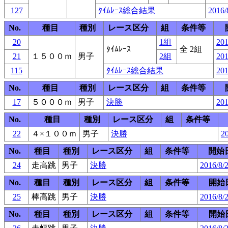
127
ﾀｲﾑﾚｰｽ総合結果
2016/
No.
種目
種別
レース区分
組
条件等
20
1組
201
ﾀｲﾑﾚｰｽ
全 2組
21
１５００ｍ
男子
2組
201
115
ﾀｲﾑﾚｰｽ総合結果
201
No.
種目
種別
レース区分
組
条件等
17
５０００ｍ
男子
決勝
201
No.
種目
種別
レース区分
組
条件等
22
４×１００ｍ
男子
決勝
20
No.
種目
種別
レース区分
組
条件等
開始
24
走高跳
男子
決勝
2016/8/2
No.
種目
種別
レース区分
組
条件等
開始
25
棒高跳
男子
決勝
2016/8/
No.
種目
種別
レース区分
組
条件等
開始