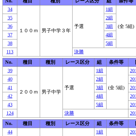
No.
種目
種別
レース区分
組
条件等
34
1組
35
2組
36
予選
3組
(全 5組)
１００ｍ
男子中学３年
37
4組
38
5組
113
決勝
No.
種目
種別
レース区分
組
条件等
39
1組
20
40
2組
20
41
予選
3組
(全 5組)
20
２００ｍ
男子中学
42
4組
20
43
5組
20
124
決勝
20
No.
種目
種別
レース区分
組
条件等
44
1組
20