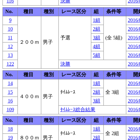
116
決勝
2016/
No.
種目
種別
レース区分
組
条件等
開
9
1組
2016/
10
2組
2016/
11
予選
3組
(全 5組)
2016/
２００ｍ
男子
12
4組
2016/
13
5組
2016/
122
決勝
2016/
No.
種目
種別
レース区分
組
条件等
開
14
1組
2016/
15
ﾀｲﾑﾚｰｽ
2組
全 3組
2016/
４００ｍ
男子
16
3組
2016/
109
ﾀｲﾑﾚｰｽ総合結果
2016/
No.
種目
種別
レース区分
組
条件等
開
18
1組
2016/
ﾀｲﾑﾚｰｽ
全 2組
19
８００ｍ
男子
2組
2016/