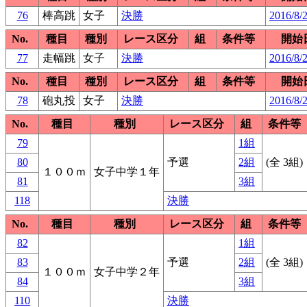
76
棒高跳
女子
決勝
2016/8/
No.
種目
種別
レース区分
組
条件等
開始
77
走幅跳
女子
決勝
2016/8/
No.
種目
種別
レース区分
組
条件等
開始
78
砲丸投
女子
決勝
2016/8/
No.
種目
種別
レース区分
組
条件等
79
1組
80
予選
2組
(全 3組)
１００ｍ
女子中学１年
81
3組
118
決勝
No.
種目
種別
レース区分
組
条件等
82
1組
83
予選
2組
(全 3組)
１００ｍ
女子中学２年
84
3組
110
決勝