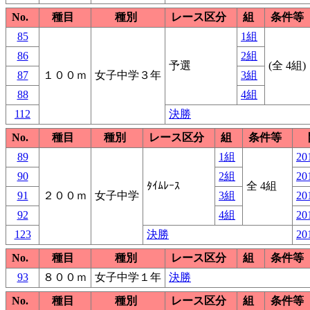
No.
種目
種別
レース区分
組
条件等
85
1組
86
2組
予選
(全 4組)
87
１００ｍ
女子中学３年
3組
88
4組
112
決勝
No.
種目
種別
レース区分
組
条件等
89
1組
20
90
2組
20
ﾀｲﾑﾚｰｽ
全 4組
91
２００ｍ
女子中学
3組
20
92
4組
20
123
決勝
20
No.
種目
種別
レース区分
組
条件等
93
８００ｍ
女子中学１年
決勝
No.
種目
種別
レース区分
組
条件等