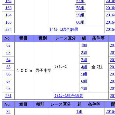
162
57組
2016/
163
58組
2016/
164
59組
2016/
165
60組
2016/
234
ﾀｲﾑﾚｰｽ総合結果
2016/
No.
種目
種別
レース区分
組
条件等
62
1組
20
63
2組
20
64
3組
20
65
ﾀｲﾑﾚｰｽ
4組
全 7組
20
１００ｍ
男子小学
66
5組
20
67
6組
20
68
7組
20
231
ﾀｲﾑﾚｰｽ総合結果
20
No.
種目
種別
レース区分
組
条件等
32
1組
2016/