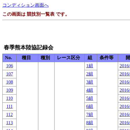
コンディション画面へ
この画面は 競技別一覧表 です。
春季熊本陸協記録会
No.
種目
種別
レース区分
組
条件等
106
1組
2016/
107
2組
2016/
108
3組
2016/
109
4組
2016/
110
5組
2016/
111
6組
2016/
112
7組
2016/
113
8組
2016/