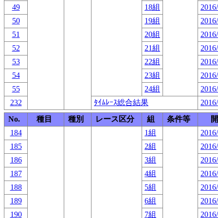
49
18組
2016/
50
19組
2016/
51
20組
2016/
52
21組
2016/
53
22組
2016/
54
23組
2016/
55
24組
2016/
232
ﾀｲﾑﾚｰｽ総合結果
2016/
No.
種目
種別
レース区分
組
条件等
184
1組
2016/
185
2組
2016/
186
3組
2016/
187
4組
2016/
188
5組
2016/
189
6組
2016/
190
7組
2016/