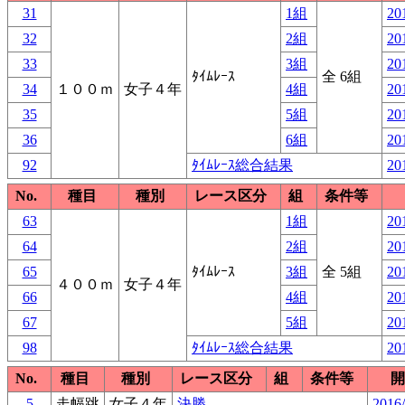
31
1組
20
32
2組
20
33
3組
20
ﾀｲﾑﾚｰｽ
全 6組
34
１００ｍ
女子４年
4組
20
35
5組
20
36
6組
20
92
ﾀｲﾑﾚｰｽ総合結果
20
No.
種目
種別
レース区分
組
条件等
63
1組
20
64
2組
20
65
ﾀｲﾑﾚｰｽ
3組
全 5組
20
４００ｍ
女子４年
66
4組
20
67
5組
20
98
ﾀｲﾑﾚｰｽ総合結果
20
No.
種目
種別
レース区分
組
条件等
開
5
走幅跳
女子４年
決勝
2016/