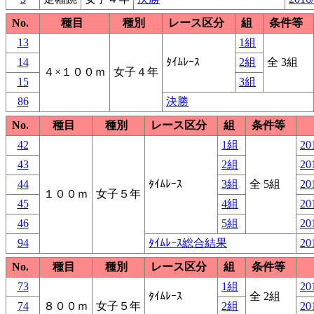
No.
種目
種別
レース区分
組
条件等
13
1組
14
ﾀｲﾑﾚｰｽ
2組
全 3組
４×１００ｍ
女子４年
15
3組
86
決勝
No.
種目
種別
レース区分
組
条件等
42
1組
20
43
2組
20
44
ﾀｲﾑﾚｰｽ
3組
全 5組
20
１００ｍ
女子５年
45
4組
20
46
5組
20
94
ﾀｲﾑﾚｰｽ総合結果
20
No.
種目
種別
レース区分
組
条件等
73
1組
20
ﾀｲﾑﾚｰｽ
全 2組
74
８００ｍ
女子５年
2組
20