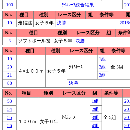
100
ﾀｲﾑﾚｰｽ総合結果
20
No.
種目
種別
レース区分
組
条件等
10
走幅跳
女子５年
決勝
2016/
No.
種目
種別
レース区分
組
条件
3
ソフトボール投
女子５年
決勝
No.
種目
種別
レース区分
組
条件等
19
1組
20
ﾀｲﾑﾚｰｽ
2組
全 3組
４×１００ｍ
女子５年
21
3組
88
決勝
No.
種目
種別
レース区分
組
条件等
53
1組
20
54
2組
20
55
ﾀｲﾑﾚｰｽ
3組
全 5組
20
１００ｍ
女子６年
56
4組
20