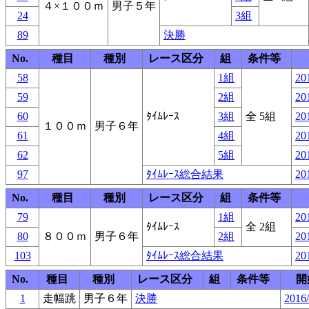
４×１００ｍ
男子５年
24
3組
89
決勝
No.
種目
種別
レース区分
組
条件等
58
1組
20
59
2組
20
60
ﾀｲﾑﾚｰｽ
3組
全 5組
20
１００ｍ
男子６年
61
4組
20
62
5組
20
97
ﾀｲﾑﾚｰｽ総合結果
20
No.
種目
種別
レース区分
組
条件等
79
1組
20
ﾀｲﾑﾚｰｽ
全 2組
80
８００ｍ
男子６年
2組
20
103
ﾀｲﾑﾚｰｽ総合結果
20
No.
種目
種別
レース区分
組
条件等
開
1
走幅跳
男子６年
決勝
2016/