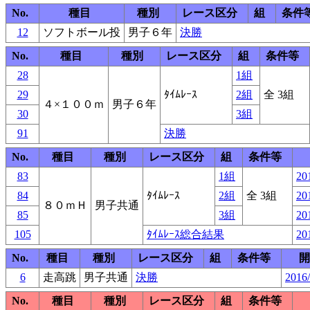
No.
種目
種別
レース区分
組
条件
12
ソフトボール投
男子６年
決勝
No.
種目
種別
レース区分
組
条件等
28
1組
29
ﾀｲﾑﾚｰｽ
2組
全 3組
４×１００ｍ
男子６年
30
3組
91
決勝
No.
種目
種別
レース区分
組
条件等
83
1組
20
84
ﾀｲﾑﾚｰｽ
2組
全 3組
20
８０ｍＨ
男子共通
85
3組
20
105
ﾀｲﾑﾚｰｽ総合結果
20
No.
種目
種別
レース区分
組
条件等
開
6
走高跳
男子共通
決勝
2016/
No.
種目
種別
レース区分
組
条件等