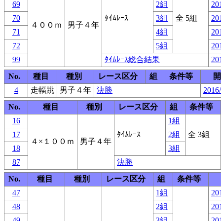
69
2組
20
70
ﾀｲﾑﾚｰｽ
3組
全 5組
20
４００ｍ
男子４年
71
4組
20
72
5組
20
99
ﾀｲﾑﾚｰｽ総合結果
20
No.
種目
種別
レース区分
組
条件等
開
4
走幅跳
男子４年
決勝
2016/
No.
種目
種別
レース区分
組
条件等
16
1組
17
ﾀｲﾑﾚｰｽ
2組
全 3組
４×１００ｍ
男子４年
18
3組
87
決勝
No.
種目
種別
レース区分
組
条件等
47
1組
20
48
2組
20
49
3組
20