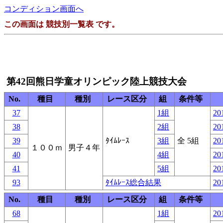
コンディション画面へ
この画面は 競技別一覧表 です。
第42回熊日学童オリンピック陸上競技大会
No.
種目
種別
レース区分
組
条件等
37
1組
20
38
2組
20
39
ﾀｲﾑﾚｰｽ
3組
全 5組
20
１００ｍ
男子４年
40
4組
20
41
5組
20
93
ﾀｲﾑﾚｰｽ総合結果
20
No.
種目
種別
レース区分
組
条件等
68
1組
20