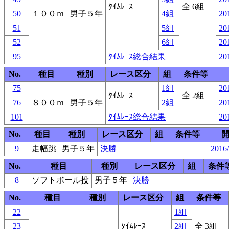
ﾀｲﾑﾚｰｽ
全 6組
50
１００ｍ
男子５年
4組
20
51
5組
20
52
6組
20
95
ﾀｲﾑﾚｰｽ総合結果
20
No.
種目
種別
レース区分
組
条件等
75
1組
20
ﾀｲﾑﾚｰｽ
全 2組
76
８００ｍ
男子５年
2組
20
101
ﾀｲﾑﾚｰｽ総合結果
20
No.
種目
種別
レース区分
組
条件等
9
走幅跳
男子５年
決勝
2016/
No.
種目
種別
レース区分
組
条件
8
ソフトボール投
男子５年
決勝
No.
種目
種別
レース区分
組
条件等
22
1組
23
ﾀｲﾑﾚｰｽ
2組
全 3組