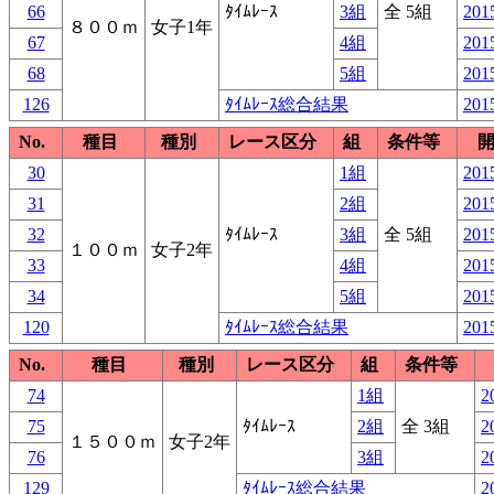
66
ﾀｲﾑﾚｰｽ
3組
全 5組
2015
８００ｍ
女子1年
67
4組
2015
68
5組
2015
126
ﾀｲﾑﾚｰｽ総合結果
2015
No.
種目
種別
レース区分
組
条件等
30
1組
2015
31
2組
2015
32
ﾀｲﾑﾚｰｽ
3組
全 5組
2015
１００ｍ
女子2年
33
4組
2015
34
5組
2015
120
ﾀｲﾑﾚｰｽ総合結果
2015
No.
種目
種別
レース区分
組
条件等
74
1組
2
75
ﾀｲﾑﾚｰｽ
2組
全 3組
2
１５００ｍ
女子2年
76
3組
2
129
ﾀｲﾑﾚｰｽ総合結果
2