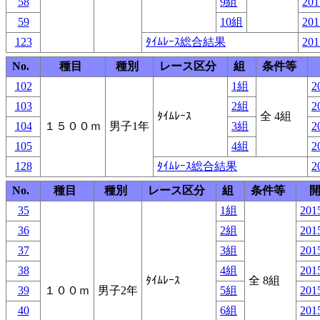
58
9組
201
59
10組
201
123
ﾀｲﾑﾚｰｽ総合結果
201
No.
種目
種別
レース区分
組
条件等
102
1組
2
103
2組
2
ﾀｲﾑﾚｰｽ
全 4組
104
１５００ｍ
男子1年
3組
2
105
4組
2
128
ﾀｲﾑﾚｰｽ総合結果
2
No.
種目
種別
レース区分
組
条件等
35
1組
2015
36
2組
2015
37
3組
2015
38
4組
2015
ﾀｲﾑﾚｰｽ
全 8組
39
１００ｍ
男子2年
5組
2015
40
6組
2015