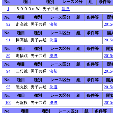
No.
種目
種別
レース区分
組
条件等
1
５０００ｍＷ
男子共通
決勝
No.
種目
種別
レース区分
組
条件等
開
92
走高跳
男子共通
決勝
2015/
No.
種目
種別
レース区分
組
条件等
開
91
棒高跳
男子共通
決勝
2015/
No.
種目
種別
レース区分
組
条件等
開
89
走幅跳
男子共通
決勝
2015/
No.
種目
種別
レース区分
組
条件等
開
94
三段跳
男子共通
決勝
2015/
No.
種目
種別
レース区分
組
条件等
開
95
砲丸投
男子共通
決勝
2015/
No.
種目
種別
レース区分
組
条件等
開
100
円盤投
男子共通
決勝
2015/
No.
種目
種別
レース区分
組
条件等