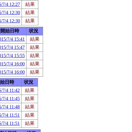
/7/4 12:27
結果
/7/4 12:30
結果
/7/4 12:30
結果
開始日時
状況
015/7/4 15:41
結果
015/7/4 15:47
結果
015/7/4 15:55
結果
015/7/4 16:00
結果
015/7/4 16:00
結果
始日時
状況
/7/4 11:42
結果
/7/4 11:45
結果
/7/4 11:48
結果
/7/4 11:51
結果
/7/4 11:51
結果