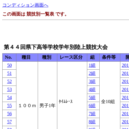
コンディション画面へ
この画面は 競技別一覧表 です。
第４４回県下高等学校学年別陸上競技大会
No.
種目
種別
レース区分
組
条件等
50
1組
201
51
2組
201
52
3組
201
53
4組
201
54
5組
201
ﾀｲﾑﾚｰｽ
全10組
55
１００ｍ
男子1年
6組
201
56
7組
201
57
8組
201