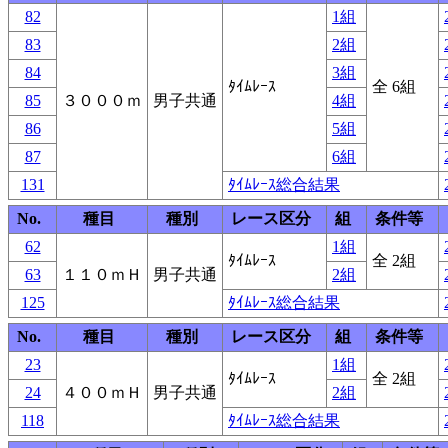
82
1組
83
2組
84
3組
ﾀｲﾑﾚｰｽ
全 6組
85
３０００ｍ
男子共通
4組
86
5組
87
6組
131
ﾀｲﾑﾚｰｽ総合結果
No.
種目
種別
レース区分
組
条件等
62
1組
ﾀｲﾑﾚｰｽ
全 2組
63
１１０ｍＨ
男子共通
2組
125
ﾀｲﾑﾚｰｽ総合結果
No.
種目
種別
レース区分
組
条件等
23
1組
ﾀｲﾑﾚｰｽ
全 2組
24
４００ｍＨ
男子共通
2組
118
ﾀｲﾑﾚｰｽ総合結果