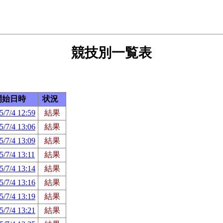
競技別一覧表
開始日時
状況
5/7/4 12:59
結果
5/7/4 13:06
結果
5/7/4 13:09
結果
5/7/4 13:11
結果
5/7/4 13:14
結果
5/7/4 13:16
結果
5/7/4 13:19
結果
5/7/4 13:21
結果