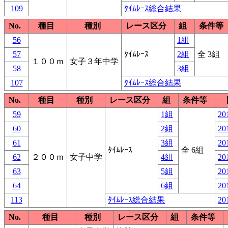
109
ﾀｲﾑﾚｰｽ総合結果
No.
種目
種別
レース区分
組
条件等
56
1組
57
ﾀｲﾑﾚｰｽ
2組
全 3組
１００ｍ
女子３年中学
58
3組
107
ﾀｲﾑﾚｰｽ総合結果
No.
種目
種別
レース区分
組
条件等
59
1組
20
60
2組
20
61
3組
20
ﾀｲﾑﾚｰｽ
全 6組
62
２００ｍ
女子中学
4組
20
63
5組
20
64
6組
20
113
ﾀｲﾑﾚｰｽ総合結果
20
No.
種目
種別
レース区分
組
条件等