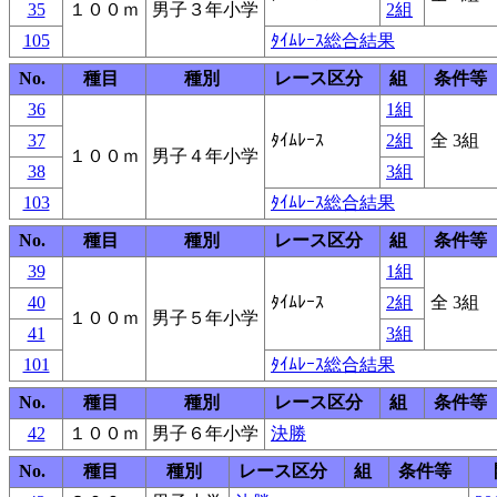
35
１００ｍ
男子３年小学
2組
105
ﾀｲﾑﾚｰｽ総合結果
No.
種目
種別
レース区分
組
条件等
36
1組
37
ﾀｲﾑﾚｰｽ
2組
全 3組
１００ｍ
男子４年小学
38
3組
103
ﾀｲﾑﾚｰｽ総合結果
No.
種目
種別
レース区分
組
条件等
39
1組
40
ﾀｲﾑﾚｰｽ
2組
全 3組
１００ｍ
男子５年小学
41
3組
101
ﾀｲﾑﾚｰｽ総合結果
No.
種目
種別
レース区分
組
条件等
42
１００ｍ
男子６年小学
決勝
No.
種目
種別
レース区分
組
条件等