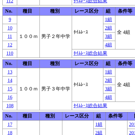
112
ﾀｲﾑﾚｰｽ総合結果
No.
種目
種別
レース区分
組
条件等
9
1組
10
2組
ﾀｲﾑﾚｰｽ
全 4組
11
１００ｍ
男子２年中学
3組
12
4組
110
ﾀｲﾑﾚｰｽ総合結果
No.
種目
種別
レース区分
組
条件等
13
1組
14
2組
ﾀｲﾑﾚｰｽ
全 4組
15
１００ｍ
男子３年中学
3組
16
4組
108
ﾀｲﾑﾚｰｽ総合結果
No.
種目
種別
レース区分
組
条件等
17
1組
20
18
2組
20