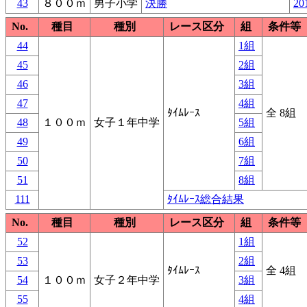
43
８００ｍ
男子小学
決勝
20
No.
種目
種別
レース区分
組
条件等
44
1組
45
2組
46
3組
47
4組
ﾀｲﾑﾚｰｽ
全 8組
48
１００ｍ
女子１年中学
5組
49
6組
50
7組
51
8組
111
ﾀｲﾑﾚｰｽ総合結果
No.
種目
種別
レース区分
組
条件等
52
1組
53
2組
ﾀｲﾑﾚｰｽ
全 4組
54
１００ｍ
女子２年中学
3組
55
4組