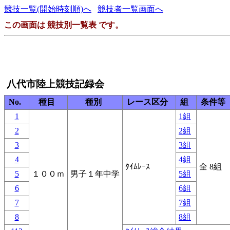
競技一覧(開始時刻順)へ
競技者一覧画面へ
この画面は 競技別一覧表 です。
八代市陸上競技記録会
No.
種目
種別
レース区分
組
条件等
1
1組
2
2組
3
3組
4
4組
ﾀｲﾑﾚｰｽ
全 8組
5
１００ｍ
男子１年中学
5組
6
6組
7
7組
8
8組