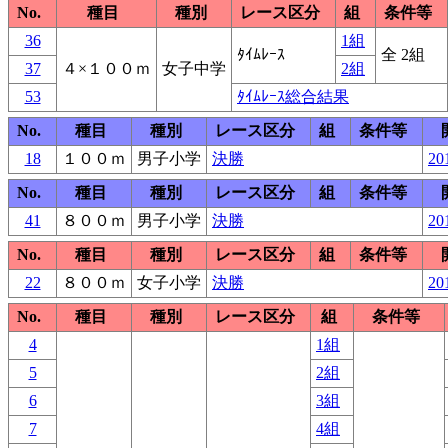
No.
種目
種別
レース区分
組
条件等
36
1組
ﾀｲﾑﾚｰｽ
全 2組
37
４×１００ｍ
女子中学
2組
53
ﾀｲﾑﾚｰｽ総合結果
No.
種目
種別
レース区分
組
条件等
18
１００ｍ
男子小学
決勝
20
No.
種目
種別
レース区分
組
条件等
41
８００ｍ
男子小学
決勝
20
No.
種目
種別
レース区分
組
条件等
22
８００ｍ
女子小学
決勝
20
No.
種目
種別
レース区分
組
条件等
4
1組
5
2組
6
3組
7
4組