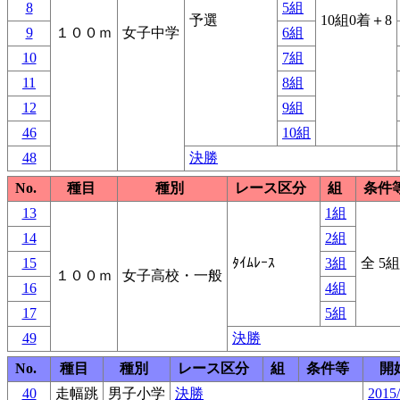
8
5組
予選
10組0着＋8
9
１００ｍ
女子中学
6組
10
7組
11
8組
12
9組
46
10組
48
決勝
No.
種目
種別
レース区分
組
条件
13
1組
14
2組
15
ﾀｲﾑﾚｰｽ
3組
全 5組
１００ｍ
女子高校・一般
16
4組
17
5組
49
決勝
No.
種目
種別
レース区分
組
条件等
開
40
走幅跳
男子小学
決勝
2015/