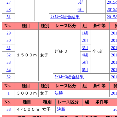
27
5組
2015/
28
6組
2015/
51
ﾀｲﾑﾚｰｽ総合結果
2015/
No.
種目
種別
レース区分
組
条件等
29
1組
201
30
2組
201
31
3組
201
ﾀｲﾑﾚｰｽ
全 6組
32
１５００ｍ
女子
4組
201
33
5組
201
34
6組
201
52
ﾀｲﾑﾚｰｽ総合結果
201
No.
種目
種別
レース区分
組
条件等
1
３０００ｍ
女子
決勝
201
No.
種目
種別
レース区分
組
条件等
38
４×１００ｍ
女子
決勝
20