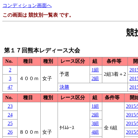
コンディション画面へ
この画面は 競技別一覧表 です。
競
第１７回熊本レディース大会
No.
種目
種別
レース区分
組
条件等
開
2
1組
2015
予選
2組3着＋2
3
４００ｍ
女子
2組
2015
47
決勝
2015
No.
種目
種別
レース区分
組
条件等
開
23
1組
2015/
24
2組
2015/
25
3組
2015/
ﾀｲﾑﾚｰｽ
全 6組
26
８００ｍ
女子
4組
2015/