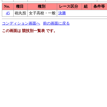
No.
種目
種別
レース区分
組
条件等
45
砲丸投
女子高校・一般
決勝
コンディション画面へ
前の画面に戻る
この画面は 競技別一覧表 です。