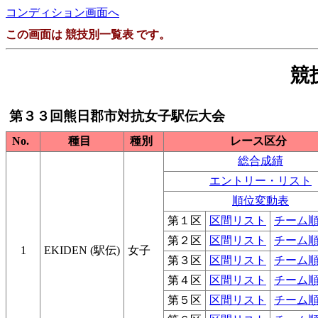
コンディション画面へ
この画面は 競技別一覧表 です。
競
第３３回熊日郡市対抗女子駅伝大会
No.
種目
種別
レース区分
総合成績
エントリー・リスト
順位変動表
第１区
区間リスト
チーム
第２区
区間リスト
チーム
1
EKIDEN (駅伝)
女子
第３区
区間リスト
チーム
第４区
区間リスト
チーム
第５区
区間リスト
チーム