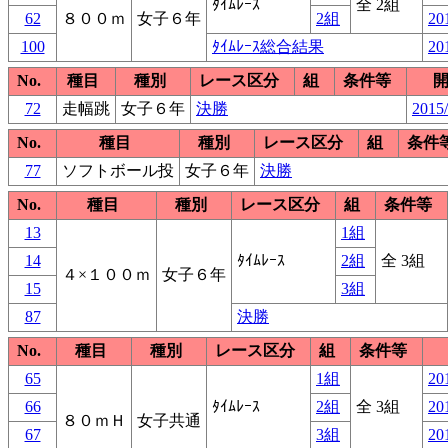
ﾀｲﾑﾚｰｽ
全 2組
62
８００ｍ
女子６年
2組
20
100
ﾀｲﾑﾚｰｽ総合結果
20
No.
種目
種別
レース区分
組
条件等
72
走幅跳
女子６年
決勝
2015/
No.
種目
種別
レース区分
組
条件
77
ソフトボール投
女子６年
決勝
No.
種目
種別
レース区分
組
条件等
13
1組
14
ﾀｲﾑﾚｰｽ
2組
全 3組
４×１００ｍ
女子６年
15
3組
87
決勝
No.
種目
種別
レース区分
組
条件等
65
1組
20
66
ﾀｲﾑﾚｰｽ
2組
全 3組
20
８０ｍＨ
女子共通
67
3組
20