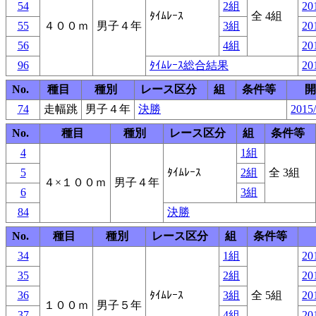
54
2組
20
ﾀｲﾑﾚｰｽ
全 4組
55
４００ｍ
男子４年
3組
20
56
4組
20
96
ﾀｲﾑﾚｰｽ総合結果
20
No.
種目
種別
レース区分
組
条件等
開
74
走幅跳
男子４年
決勝
2015/
No.
種目
種別
レース区分
組
条件等
4
1組
5
ﾀｲﾑﾚｰｽ
2組
全 3組
４×１００ｍ
男子４年
6
3組
84
決勝
No.
種目
種別
レース区分
組
条件等
34
1組
20
35
2組
20
36
ﾀｲﾑﾚｰｽ
3組
全 5組
20
１００ｍ
男子５年
37
4組
20