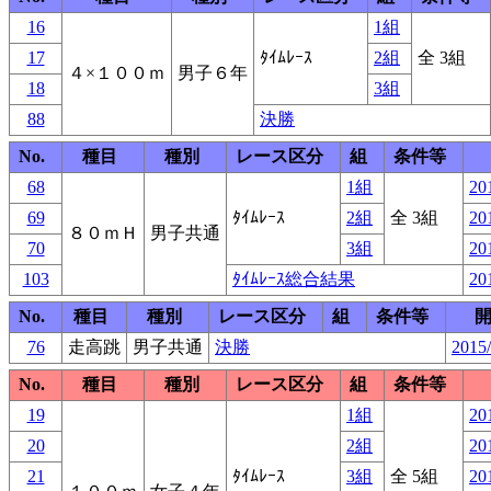
16
1組
17
ﾀｲﾑﾚｰｽ
2組
全 3組
４×１００ｍ
男子６年
18
3組
88
決勝
No.
種目
種別
レース区分
組
条件等
68
1組
20
69
ﾀｲﾑﾚｰｽ
2組
全 3組
20
８０ｍＨ
男子共通
70
3組
20
103
ﾀｲﾑﾚｰｽ総合結果
20
No.
種目
種別
レース区分
組
条件等
76
走高跳
男子共通
決勝
2015/
No.
種目
種別
レース区分
組
条件等
19
1組
20
20
2組
20
21
ﾀｲﾑﾚｰｽ
3組
全 5組
20