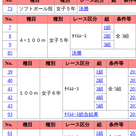
No.
種目
種別
レース区分
組
条件
73
ソフトボール投
女子５年
決勝
No.
種目
種別
レース区分
組
条件等
7
1組
8
ﾀｲﾑﾚｰｽ
2組
全 3組
４×１００ｍ
女子５年
9
3組
85
決勝
No.
種目
種別
レース区分
組
条件等
39
1組
20
40
2組
20
41
ﾀｲﾑﾚｰｽ
3組
全 5組
20
１００ｍ
女子６年
42
4組
20
43
5組
20
93
ﾀｲﾑﾚｰｽ総合結果
20
No.
種目
種別
レース区分
組
条件等
61
1組
20