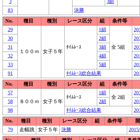
3
3組
83
決勝
No.
種目
種別
レース区分
組
条件等
29
1組
20
30
2組
20
31
ﾀｲﾑﾚｰｽ
3組
全 5組
20
１００ｍ
女子５年
32
4組
20
33
5組
20
91
ﾀｲﾑﾚｰｽ総合結果
20
No.
種目
種別
レース区分
組
条件等
57
1組
20
ﾀｲﾑﾚｰｽ
全 2組
58
８００ｍ
女子５年
2組
20
98
ﾀｲﾑﾚｰｽ総合結果
20
No.
種目
種別
レース区分
組
条件等
79
走幅跳
女子５年
決勝
2015/