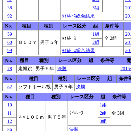
38
5組
20
92
ﾀｲﾑﾚｰｽ総合結果
20
No.
種目
種別
レース区分
組
条件等
59
1組
20
ﾀｲﾑﾚｰｽ
全 2組
60
８００ｍ
男子５年
2組
20
99
ﾀｲﾑﾚｰｽ総合結果
20
No.
種目
種別
レース区分
組
条件等
78
走幅跳
男子５年
決勝
2015/
No.
種目
種別
レース区分
組
条件
82
ソフトボール投
男子５年
決勝
No.
種目
種別
レース区分
組
条件等
10
1組
11
ﾀｲﾑﾚｰｽ
2組
全 3組
４×１００ｍ
男子５年
12
3組
86
決勝