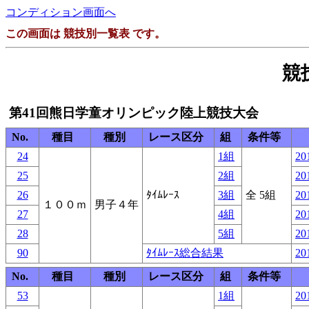
コンディション画面へ
この画面は 競技別一覧表 です。
競
第41回熊日学童オリンピック陸上競技大会
No.
種目
種別
レース区分
組
条件等
24
1組
20
25
2組
20
26
ﾀｲﾑﾚｰｽ
3組
全 5組
20
１００ｍ
男子４年
27
4組
20
28
5組
20
90
ﾀｲﾑﾚｰｽ総合結果
20
No.
種目
種別
レース区分
組
条件等
53
1組
20