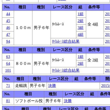
No.
種目
種別
レース区分
組
条件等
44
1組
20
45
2組
20
ﾀｲﾑﾚｰｽ
全 4組
46
１００ｍ
男子６年
3組
20
47
4組
20
94
ﾀｲﾑﾚｰｽ総合結果
20
No.
種目
種別
レース区分
組
条件等
63
1組
20
ﾀｲﾑﾚｰｽ
全 2組
64
８００ｍ
男子６年
2組
20
101
ﾀｲﾑﾚｰｽ総合結果
20
No.
種目
種別
レース区分
組
条件等
開
71
走幅跳
男子６年
決勝
2015/
No.
種目
種別
レース区分
組
条件
81
ソフトボール投
男子６年
決勝
No.
種目
種別
レース区分
組
条件等