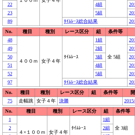
１００ｍ
女子４年
22
4組
20
23
5組
20
89
ﾀｲﾑﾚｰｽ総合結果
20
No.
種目
種別
レース区分
組
条件等
48
1組
20
49
2組
20
50
ﾀｲﾑﾚｰｽ
3組
全 5組
20
４００ｍ
女子４年
51
4組
20
52
5組
20
97
ﾀｲﾑﾚｰｽ総合結果
20
No.
種目
種別
レース区分
組
条件等
75
走幅跳
女子４年
決勝
2015/
No.
種目
種別
レース区分
組
条件等
1
1組
2
ﾀｲﾑﾚｰｽ
2組
全 3組
４×１００ｍ
女子４年