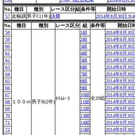
No.
種目
種別
レース区分
組
条件等
開始日時
57
走幅跳
男子C(1年)
決勝
2014年8月30日 9:4
No.
種目
種別
レース区分
組
条件等
開始日
58
1組
2014年8月30日
59
2組
2014年8月30日
60
3組
2014年8月30日
61
4組
2014年8月30日
62
5組
2014年8月30日
63
6組
2014年8月30日
64
7組
2014年8月30日
65
8組
2014年8月30日
66
9組
2014年8月30日
67
10組
2014年8月30日
全20組
ﾀｲﾑﾚｰｽ
68
１００ｍ
男子B(2年)
11組
2014年8月30日
69
12組
2014年8月30日
70
13組
2014年8月30日
71
14組
2014年8月30日
72
15組
2014年8月30日