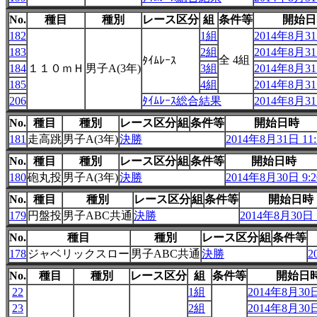
No.
種目
種別
レース区分
組
条件等
開始日
182
1組
2014年8月31
183
2組
2014年8月31
全 4組
ﾀｲﾑﾚｰｽ
184
１１０ｍＨ
男子A(3年)
3組
2014年8月31
185
4組
2014年8月31
206
ﾀｲﾑﾚｰｽ総合結果
2014年8月31
No.
種目
種別
レース区分
組
条件等
開始日時
181
走高跳
男子A(3年)
決勝
2014年8月31日 11:
No.
種目
種別
レース区分
組
条件等
開始日時
180
砲丸投
男子A(3年)
決勝
2014年8月30日 9:2
No.
種目
種別
レース区分
組
条件等
開始日時
179
円盤投
男子ABC共通
決勝
2014年8月30日 1
No.
種目
種別
レース区分
組
条件等
178
ジャベリックスロー
男子ABC共通
決勝
2
No.
種目
種別
レース区分
組
条件等
開始日
22
1組
2014年8月30日
23
2組
2014年8月30日