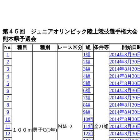
第４５回 ジュニアオリンピック陸上競技選手権大会
熊本県予選会
No.
種目
種別
レース区分
組
条件等
開始日
1
1組
2014年8月30日
2
2組
2014年8月30日
3
3組
2014年8月30日
4
4組
2014年8月30日
5
5組
2014年8月30日
6
6組
2014年8月30日
7
7組
2014年8月30日
8
8組
2014年8月30日
9
9組
2014年8月30日
10
10組
2014年8月30日
11
ﾀｲﾑﾚｰｽ
11組
全21組
2014年8月30日
１００ｍ
男子C(1年)
12
12組
2014年8月30日