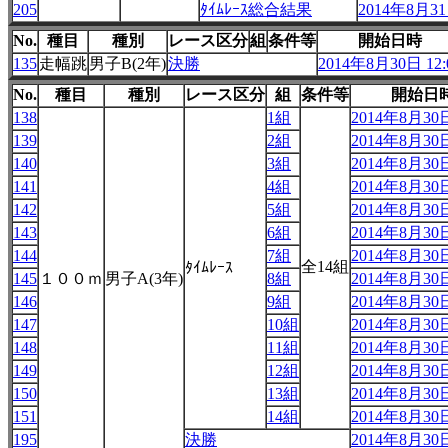
205
ﾀｲﾑﾚｰｽ総合結果
2014年8月31日
No.
種目
種別
レース区分
組
条件等
開始日時
135
走幅跳
男子B(2年)
決勝
2014年8月30日 12:
No.
種目
種別
レース区分
組
条件等
開始日
138
1組
2014年8月30日
139
2組
2014年8月30日
140
3組
2014年8月30日
141
4組
2014年8月30日
142
5組
2014年8月30日
143
6組
2014年8月30日
144
7組
2014年8月30日
全14組
ﾀｲﾑﾚｰｽ
145
１００ｍ
男子A(3年)
8組
2014年8月30日
146
9組
2014年8月30日
147
10組
2014年8月30日
148
11組
2014年8月30日
149
12組
2014年8月30日
150
13組
2014年8月30日
151
14組
2014年8月30日
195
決勝
2014年8月30日