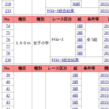
218
36組
2015/
233
ﾀｲﾑﾚｰｽ総合結果
2015/
No.
種目
種別
レース区分
組
条件等
74
1組
20
75
2組
20
76
ﾀｲﾑﾚｰｽ
3組
全 5組
20
１００ｍ
女子小学
77
4組
20
78
5組
20
230
ﾀｲﾑﾚｰｽ総合結果
20
No.
種目
種別
レース区分
組
条件等
開
39
1組
2015/
40
2組
2015/
41
3組
2015/
42
4組
2015/
43
5組
2015/