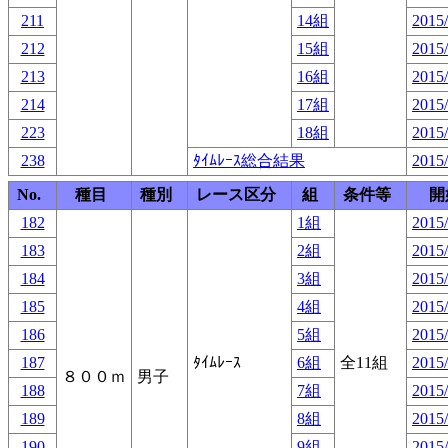
211
14組
2015/
212
15組
2015/
213
16組
2015/
214
17組
2015/
223
18組
2015/
238
ﾀｲﾑﾚｰｽ総合結果
2015/
No.
種目
種別
レース区分
組
条件等
開
182
1組
2015/
183
2組
2015/
184
3組
2015/
185
4組
2015/
186
5組
2015/
187
ﾀｲﾑﾚｰｽ
6組
全11組
2015/
８００ｍ
男子
188
7組
2015/
189
8組
2015/
190
9組
2015/