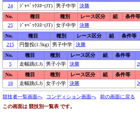
24
ｼﾞｬﾍﾞｯｸｽﾛｰ(JT)
男子中学
決勝
No.
種目
種別
レース区分
組
条件
25
ｼﾞｬﾍﾞｯｸｽﾛｰ(JT)
女子中学
決勝
No.
種目
種別
レース区分
組
条件等
215
円盤投(1.5kg)
男子中学
決勝
No.
種目
種別
レース区分
組
条件等
5
走幅跳(LJ)
男子小学
決勝
2
No.
種目
種別
レース区分
組
条件等
18
走幅跳(LJ)
女子小学
決勝
2
競技者一覧画面へ
コンディション画面へ
前の画面に戻る
この画面は 競技別一覧表 です。