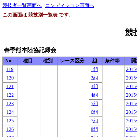
競技者一覧画面へ
コンディション画面へ
この画面は 競技別一覧表 です。
競
春季熊本陸協記録会
No.
種目
種別
レース区分
組
条件等
開
119
1組
2015/
120
2組
2015/
121
3組
2015/
122
4組
2015/
123
5組
2015/
124
6組
2015/
125
7組
2015/
126
8組
2015/