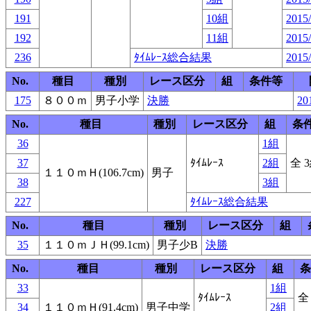
191
10組
2015/
192
11組
2015/
236
ﾀｲﾑﾚｰｽ総合結果
2015/
No.
種目
種別
レース区分
組
条件等
175
８００ｍ
男子小学
決勝
20
No.
種目
種別
レース区分
組
条
36
1組
37
ﾀｲﾑﾚｰｽ
2組
全 
１１０ｍＨ(106.7cm)
男子
38
3組
227
ﾀｲﾑﾚｰｽ総合結果
No.
種目
種別
レース区分
組
35
１１０ｍＪＨ(99.1cm)
男子少B
決勝
No.
種目
種別
レース区分
組
条
33
1組
ﾀｲﾑﾚｰｽ
全
34
１１０ｍＨ(91.4cm)
男子中学
2組