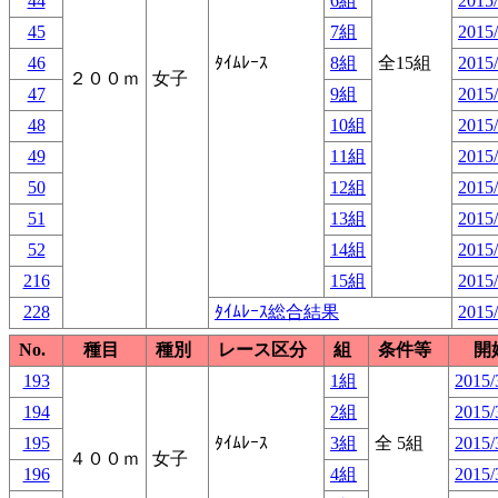
44
6組
2015/
45
7組
2015/
46
ﾀｲﾑﾚｰｽ
8組
全15組
2015/
２００ｍ
女子
47
9組
2015/
48
10組
2015/
49
11組
2015/
50
12組
2015/
51
13組
2015/
52
14組
2015/
216
15組
2015/
228
ﾀｲﾑﾚｰｽ総合結果
2015/
No.
種目
種別
レース区分
組
条件等
開
193
1組
2015/
194
2組
2015/
195
ﾀｲﾑﾚｰｽ
3組
全 5組
2015/
４００ｍ
女子
196
4組
2015/