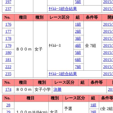
197
5組
2015/
237
ﾀｲﾑﾚｰｽ総合結果
2015/
No.
種目
種別
レース区分
組
条件等
開
176
1組
2015/
177
2組
2015/
178
3組
2015/
179
ﾀｲﾑﾚｰｽ
4組
全 7組
2015/
８００ｍ
女子
180
5組
2015/
181
6組
2015/
222
7組
2015/
235
ﾀｲﾑﾚｰｽ総合結果
2015/
No.
種目
種別
レース区分
組
条件等
174
８００ｍ
女子小学
決勝
20
No.
種目
種別
レース区分
組
条件
28
1組
予選
(全 2組
29
１００ｍＨ(84cm)
女子
2組