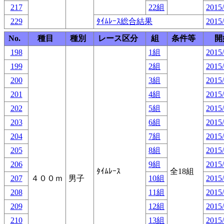
217
22組
2015/
229
ﾀｲﾑﾚｰｽ総合結果
2015/
No.
種目
種別
レース区分
組
条件等
開
198
1組
2015/
199
2組
2015/
200
3組
2015/
201
4組
2015/
202
5組
2015/
203
6組
2015/
204
7組
2015/
205
8組
2015/
206
9組
2015/
ﾀｲﾑﾚｰｽ
全18組
207
４００ｍ
男子
10組
2015/
208
11組
2015/
209
12組
2015/
210
13組
2015/