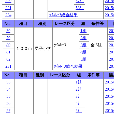
220
57組
2015/
221
58組
2015/
234
ﾀｲﾑﾚｰｽ総合結果
2015/
No.
種目
種別
レース区分
組
条件等
30
1組
20
79
2組
20
80
ﾀｲﾑﾚｰｽ
3組
全 5組
20
１００ｍ
男子小学
81
4組
20
82
5組
20
231
ﾀｲﾑﾚｰｽ総合結果
20
No.
種目
種別
レース区分
組
条件等
開
53
1組
2015/
54
2組
2015/
55
3組
2015/
56
4組
2015/
57
5組
2015/