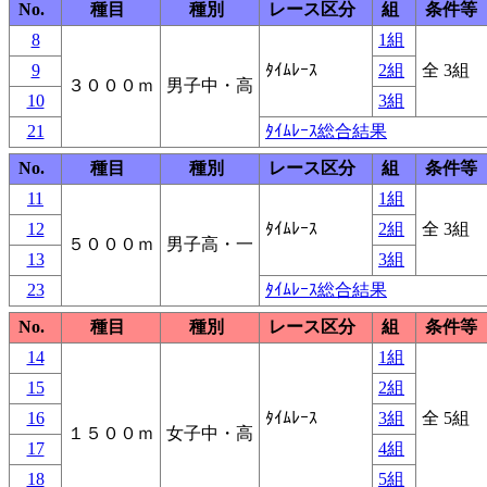
No.
種目
種別
レース区分
組
条件等
8
1組
9
ﾀｲﾑﾚｰｽ
2組
全 3組
３０００ｍ
男子中・高
10
3組
21
ﾀｲﾑﾚｰｽ総合結果
No.
種目
種別
レース区分
組
条件等
11
1組
12
ﾀｲﾑﾚｰｽ
2組
全 3組
５０００ｍ
男子高・一
13
3組
23
ﾀｲﾑﾚｰｽ総合結果
No.
種目
種別
レース区分
組
条件等
14
1組
15
2組
16
ﾀｲﾑﾚｰｽ
3組
全 5組
１５００ｍ
女子中・高
17
4組
18
5組