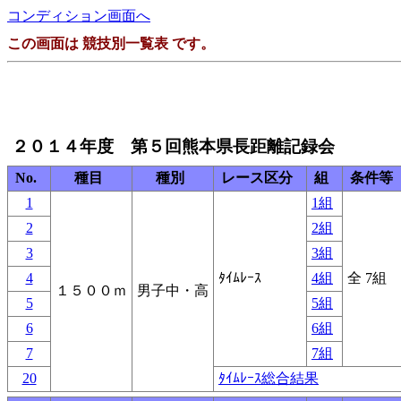
コンディション画面へ
この画面は 競技別一覧表 です。
２０１４年度 第５回熊本県長距離記録会
No.
種目
種別
レース区分
組
条件等
1
1組
2
2組
3
3組
4
ﾀｲﾑﾚｰｽ
4組
全 7組
１５００ｍ
男子中・高
5
5組
6
6組
7
7組
20
ﾀｲﾑﾚｰｽ総合結果