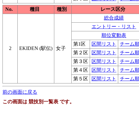
No.
種目
種別
レース区分
総合成績
エントリー・リスト
順位変動表
第1区
区間リスト
チーム
2
EKIDEN (駅伝)
女子
第２区
区間リスト
チーム
第３区
区間リスト
チーム
第４区
区間リスト
チーム
第５区
区間リスト
チーム
前の画面に戻る
この画面は 競技別一覧表 です。