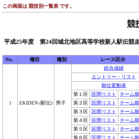
この画面は 競技別一覧表 です。
競
平成25年度 第24回城北地区高等学校新人駅伝競
No.
種目
種別
レース区分
総合成績
エントリー・リスト
順位変動表
第１区
区間リスト
チーム
1
EKIDEN (駅伝)
男子
第２区
区間リスト
チーム
第３区
区間リスト
チーム
第４区
区間リスト
チーム
第５区
区間リスト
チーム
第６区
区間リスト
チーム