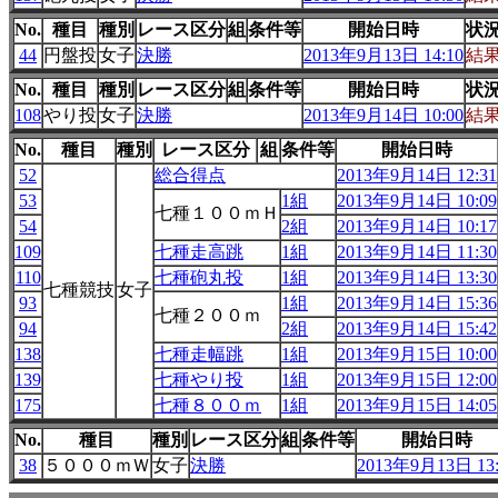
No.
種目
種別
レース区分
組
条件等
開始日時
状
44
円盤投
女子
決勝
2013年9月13日 14:10
結
No.
種目
種別
レース区分
組
条件等
開始日時
状
108
やり投
女子
決勝
2013年9月14日 10:00
結
No.
種目
種別
レース区分
組
条件等
開始日時
52
総合得点
2013年9月14日 12:31
53
1組
2013年9月14日 10:09
七種１００ｍＨ
54
2組
2013年9月14日 10:17
109
七種走高跳
1組
2013年9月14日 11:30
110
七種砲丸投
1組
2013年9月14日 13:30
七種競技
女子
93
1組
2013年9月14日 15:36
七種２００ｍ
94
2組
2013年9月14日 15:42
138
七種走幅跳
1組
2013年9月15日 10:00
139
七種やり投
1組
2013年9月15日 12:00
175
七種８００ｍ
1組
2013年9月15日 14:05
No.
種目
種別
レース区分
組
条件等
開始日時
38
５０００ｍＷ
女子
決勝
2013年9月13日 13: