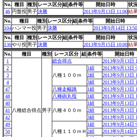
No.
種目
種別
レース区分
組
条件等
開始日時
状
46
円盤投
男子
決勝
2013年9月13日 11:00
結
No.
種目
種別
レース区分
組
条件等
開始日時
104
ハンマー投
男子
決勝
2013年9月14日 13:5
No.
種目
種別
レース区分
組
条件等
開始日時
状
136
やり投
男子
決勝
2013年9月15日 10:00
結
No.
種目
種別
レース区分
組
条件等
開始日時
1
総合得点
2013年9月13日 1
2
1組
2013年9月13日 9
3
八種１００ｍ
2組
2013年9月13日 1
4
3組
2013年9月13日 1
47
八種走幅跳
1組
2013年9月13日 1
48
八種砲丸投
1組
2013年9月13日 1
40
1組
2013年9月13日 1
41
八種総合得点
男子
八種４００ｍ
2組
2013年9月13日 1
42
3組
2013年9月13日 1
49
1組
2013年9月14日 9
50
八種１１０ｍＨ
2組
2013年9月14日 1