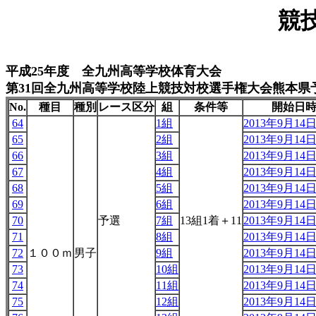
競
平成25年度 全九州高等学校体育大会
第31回全九州高等学校陸上競技対校選手権大会熊本県
No.
種目
種別
レース区分
組
条件等
開始日
64
1組
2013年9月14日 
65
2組
2013年9月14日 
66
3組
2013年9月14日 
67
4組
2013年9月14日 
68
5組
2013年9月14日 
69
6組
2013年9月14日 
70
予選
7組
13組1着＋11
2013年9月14日 
71
8組
2013年9月14日 
72
１００ｍ
男子
9組
2013年9月14日 
73
10組
2013年9月14日 
74
11組
2013年9月14日 
75
12組
2013年9月14日 