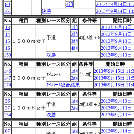
80
4組
2013年9月14日 11:
161
決勝
2013年9月14日 13:
No.
種目
種別
レース区分
組
条件等
開始日時
13
1組
2013年9月13日 1
14
2組
2013年9月13日 1
予選
4組3着＋6
15
１５００ｍ
女子
3組
2013年9月13日 1
16
4組
2013年9月13日 1
150
決勝
2013年9月13日 1
No.
種目
種別
レース区分
組
条件等
開始日時
146
1組
2013年9月15日 11:3
全 2組
ﾀｲﾑﾚｰｽ
147
３０００ｍ
女子
2組
2013年9月15日 11:5
174
ﾀｲﾑﾚｰｽ総合結果
2013年9月15日 11:4
No.
種目
種別
レース区分
組
条件等
開始日時
36
1組
2013年9月13日 1
予選
2組3着＋2
37
１００ｍＨ
女子
2組
2013年9月13日 1
154
決勝
2013年9月13日 1
No.
種目
種別
レース区分
組
条件等
開始日時
87
1組
2013年9月14日 1