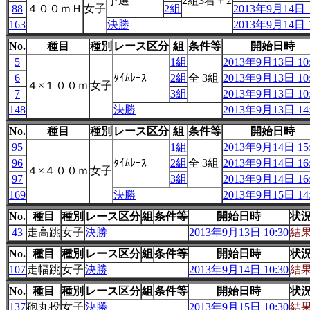
予選
2組3着＋2
88
４００ｍＨ
女子
2組
2013年9月14日 1
163
決勝
2013年9月14日 1
No.
種目
種別
レース区分
組
条件等
開始日時
5
1組
2013年9月13日 10:
6
ﾀｲﾑﾚｰｽ
2組
全 3組
2013年9月13日 10:
４×１００ｍ
女子
7
3組
2013年9月13日 10:
148
決勝
2013年9月13日 14:
No.
種目
種別
レース区分
組
条件等
開始日時
95
1組
2013年9月14日 15:
96
ﾀｲﾑﾚｰｽ
2組
全 3組
2013年9月14日 16:
４×４００ｍ
女子
97
3組
2013年9月14日 16:
169
決勝
2013年9月15日 14:
No.
種目
種別
レース区分
組
条件等
開始日時
状
43
走高跳
女子
決勝
2013年9月13日 10:30
結
No.
種目
種別
レース区分
組
条件等
開始日時
状
107
走幅跳
女子
決勝
2013年9月14日 10:30
結
No.
種目
種別
レース区分
組
条件等
開始日時
状
137
砲丸投
女子
決勝
2013年9月15日 10:30
結