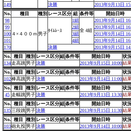
149
決勝
2013年9月13日 15:
No.
種目
種別
レース区分
組
条件等
開始日時
98
1組
2013年9月14日 16:
99
2組
2013年9月14日 16:
全 4組
ﾀｲﾑﾚｰｽ
100
４×４００ｍ
男子
3組
2013年9月14日 16:
101
4組
2013年9月14日 16:
170
決勝
2013年9月15日 14:
No.
種目
種別
レース区分
組
条件等
開始日時
状
134
走高跳
男子
決勝
2013年9月15日 10:00
結
No.
種目
種別
レース区分
組
条件等
開始日時
状
102
棒高跳
男子
決勝
2013年9月14日 11:00
結
No.
種目
種別
レース区分
組
条件等
開始日時
状
45
走幅跳
男子
決勝
2013年9月13日 13:30
結
No.
種目
種別
レース区分
組
条件等
開始日時
状
135
三段跳
男子
決勝
2013年9月15日 11:30
結
No.
種目
種別
レース区分
組
条件等
開始日時
状
103
砲丸投
男子
決勝
2013年9月14日 10:00
結