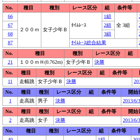
No.
種目
種別
レース区分
組
条件等
66
1組
67
ﾀｲﾑﾚｰｽ
2組
全 3組
２００ｍ
女子少年Ｂ
68
3組
87
ﾀｲﾑﾚｰｽ総合結果
No.
種目
種別
レース区分
組
21
１００ｍＨ(0.762m)
女子少年Ｂ
決勝
No.
種目
種別
レース区分
組
条件等
11
走幅跳
女子少年Ｂ
決勝
20
No.
種目
種別
レース区分
組
条件等
開始
1
走高跳
男子
決勝
2013/6/
No.
種目
種別
レース区分
組
条件等
開始
2
走高跳
女子
決勝
2013/6/
No.
種目
種別
レース区分
組
条件等
40
1組
201