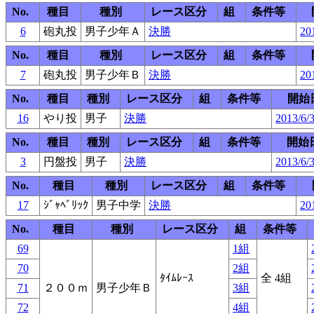
No.
種目
種別
レース区分
組
条件等
6
砲丸投
男子少年Ａ
決勝
20
No.
種目
種別
レース区分
組
条件等
7
砲丸投
男子少年Ｂ
決勝
20
No.
種目
種別
レース区分
組
条件等
開始
16
やり投
男子
決勝
2013/6/
No.
種目
種別
レース区分
組
条件等
開始
3
円盤投
男子
決勝
2013/6/3
No.
種目
種別
レース区分
組
条件等
17
ｼﾞｬﾍﾞﾘｯｸ
男子中学
決勝
20
No.
種目
種別
レース区分
組
条件等
69
1組
70
2組
ﾀｲﾑﾚｰｽ
全 4組
71
２００ｍ
男子少年Ｂ
3組
72
4組