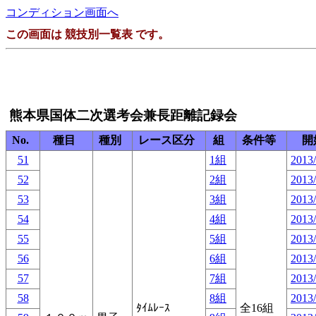
コンディション画面へ
この画面は 競技別一覧表 です。
熊本県国体二次選考会兼長距離記録会
No.
種目
種別
レース区分
組
条件等
開
51
1組
2013/
52
2組
2013/
53
3組
2013/
54
4組
2013/
55
5組
2013/
56
6組
2013/
57
7組
2013/
58
8組
2013/
ﾀｲﾑﾚｰｽ
全16組