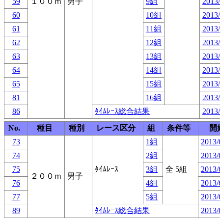
59
１００ｍ
男子
9組
2013/
60
10組
2013/
61
11組
2013/
62
12組
2013/
63
13組
2013/
64
14組
2013/
65
15組
2013/
81
16組
2013/
86
ﾀｲﾑﾚｰｽ総合結果
2013/
No.
種目
種別
レース区分
組
条件等
開
73
1組
2013/
74
2組
2013/
75
ﾀｲﾑﾚｰｽ
3組
全 5組
2013/
２００ｍ
男子
76
4組
2013/
77
5組
2013/
89
ﾀｲﾑﾚｰｽ総合結果
2013/