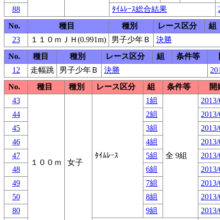
88
ﾀｲﾑﾚｰｽ総合結果
No.
種目
種別
レース区分
組
23
１１０ｍＪＨ(0.991m)
男子少年Ｂ
決勝
No.
種目
種別
レース区分
組
条件等
12
走幅跳
男子少年Ｂ
決勝
20
No.
種目
種別
レース区分
組
条件等
開
43
1組
2013/
44
2組
2013/
45
3組
2013/
46
4組
2013/
47
ﾀｲﾑﾚｰｽ
5組
全 9組
2013/
１００ｍ
女子
48
6組
2013/
49
7組
2013/
50
8組
2013/
80
9組
2013/