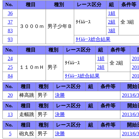
No.
種目
種別
レース区分
組
条件等
36
1組
37
ﾀｲﾑﾚｰｽ
2組
全 3組
３０００ｍ
男子少年Ｂ
83
3組
93
ﾀｲﾑﾚｰｽ総合結果
No.
種目
種別
レース区分
組
条件等
24
1組
201
ﾀｲﾑﾚｰｽ
全 2組
25
１１０ｍＨ
男子
2組
201
84
ﾀｲﾑﾚｰｽ総合結果
201
No.
種目
種別
レース区分
組
条件等
開始
20
棒高跳
男子
決勝
2013/6/
No.
種目
種別
レース区分
組
条件等
開始
13
走幅跳
男子
決勝
2013/6/
No.
種目
種別
レース区分
組
条件等
開始
5
砲丸投
男子
決勝
2013/6/3