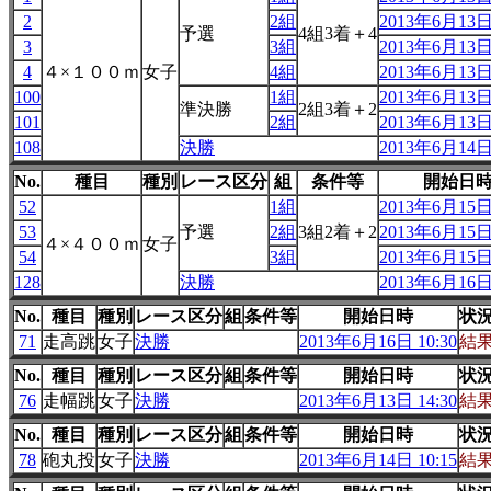
2
2組
2013年6月13日 
予選
4組3着＋4
3
3組
2013年6月13日 
4
４×１００ｍ
女子
4組
2013年6月13日 
100
1組
2013年6月13日 
準決勝
2組3着＋2
101
2組
2013年6月13日 
108
決勝
2013年6月14日 
No.
種目
種別
レース区分
組
条件等
開始日
52
1組
2013年6月15日 
53
予選
2組
3組2着＋2
2013年6月15日 
４×４００ｍ
女子
54
3組
2013年6月15日 
128
決勝
2013年6月16日 
No.
種目
種別
レース区分
組
条件等
開始日時
状
71
走高跳
女子
決勝
2013年6月16日 10:30
結
No.
種目
種別
レース区分
組
条件等
開始日時
状
76
走幅跳
女子
決勝
2013年6月13日 14:30
結
No.
種目
種別
レース区分
組
条件等
開始日時
状
78
砲丸投
女子
決勝
2013年6月14日 10:15
結