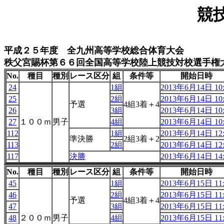
競
平成２５年度 全九州高等学校総合体育大会
秩父宮賜杯第６６回全国高等学校陸上競技対校選手権
No.
種目
種別
レース区分
組
条件等
開始日時
24
1組
2013年6月14日 10:
25
2組
2013年6月14日 10:
予選
4組3着＋4
26
3組
2013年6月14日 10:
27
１００ｍ
男子
4組
2013年6月14日 10:
112
1組
2013年6月14日 12:
準決勝
2組3着＋2
113
2組
2013年6月14日 12:
117
決勝
2013年6月14日 14:
No.
種目
種別
レース区分
組
条件等
開始日時
45
1組
2013年6月15日 11:
46
2組
2013年6月15日 11:
予選
4組3着＋4
47
3組
2013年6月15日 11:
48
２００ｍ
男子
4組
2013年6月15日 11: