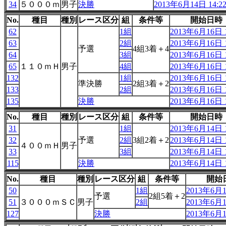
34
５０００ｍ
男子
決勝
2013年6月14日 14:2
No.
種目
種別
レース区分
組
条件等
開始日時
62
1組
2013年6月16日 1
63
2組
2013年6月16日 1
予選
4組3着＋4
64
3組
2013年6月16日 1
65
１１０ｍＨ
男子
4組
2013年6月16日 1
132
1組
2013年6月16日 1
準決勝
2組3着＋2
133
2組
2013年6月16日 1
135
決勝
2013年6月16日 1
No.
種目
種別
レース区分
組
条件等
開始日時
31
1組
2013年6月14日 1
32
予選
2組
3組2着＋2
2013年6月14日 1
４００ｍＨ
男子
33
3組
2013年6月14日 1
115
決勝
2013年6月14日 1
No.
種目
種別
レース区分
組
条件等
開始
50
1組
2013年6月1
予選
2組5着＋2
51
３０００ｍＳＣ
男子
2組
2013年6月1
127
決勝
2013年6月1