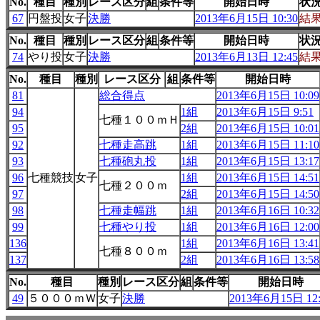
No.
種目
種別
レース区分
組
条件等
開始日時
状
67
円盤投
女子
決勝
2013年6月15日 10:30
結
No.
種目
種別
レース区分
組
条件等
開始日時
状
74
やり投
女子
決勝
2013年6月13日 12:45
結
No.
種目
種別
レース区分
組
条件等
開始日時
81
総合得点
2013年6月15日 10:09
94
1組
2013年6月15日 9:51
七種１００ｍＨ
95
2組
2013年6月15日 10:01
92
七種走高跳
1組
2013年6月15日 11:10
93
七種砲丸投
1組
2013年6月15日 13:17
96
七種競技
女子
1組
2013年6月15日 14:51
七種２００ｍ
97
2組
2013年6月15日 14:50
98
七種走幅跳
1組
2013年6月16日 10:32
99
七種やり投
1組
2013年6月16日 12:00
136
1組
2013年6月16日 13:41
七種８００ｍ
137
2組
2013年6月16日 13:58
No.
種目
種別
レース区分
組
条件等
開始日時
49
５０００ｍＷ
女子
決勝
2013年6月15日 12: