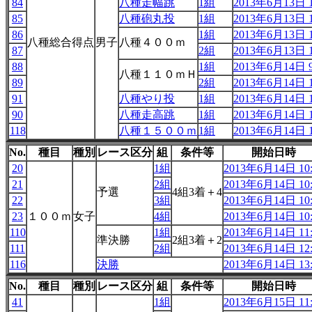
84
八種走幅跳
1組
2013年6月13日 1
85
八種砲丸投
1組
2013年6月13日 1
86
1組
2013年6月13日 1
八種総合得点
男子
八種４００ｍ
87
2組
2013年6月13日 1
88
1組
2013年6月14日 9
八種１１０ｍＨ
89
2組
2013年6月14日 1
91
八種やり投
1組
2013年6月14日 1
90
八種走高跳
1組
2013年6月14日 1
118
八種１５００ｍ
1組
2013年6月14日 1
No.
種目
種別
レース区分
組
条件等
開始日時
20
1組
2013年6月14日 10:
21
2組
2013年6月14日 10:
予選
4組3着＋4
22
3組
2013年6月14日 10:
23
１００ｍ
女子
4組
2013年6月14日 10:
110
1組
2013年6月14日 11:
準決勝
2組3着＋2
111
2組
2013年6月14日 12:
116
決勝
2013年6月14日 13:
No.
種目
種別
レース区分
組
条件等
開始日時
41
1組
2013年6月15日 11: