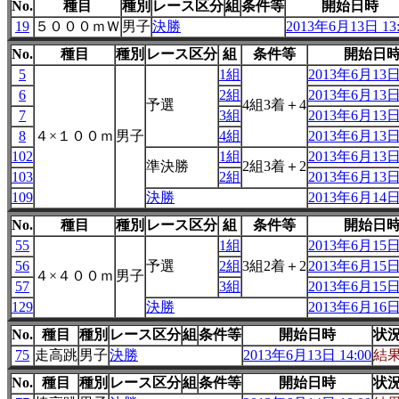
No.
種目
種別
レース区分
組
条件等
開始日時
19
５０００ｍＷ
男子
決勝
2013年6月13日 13:
No.
種目
種別
レース区分
組
条件等
開始日
5
1組
2013年6月13日 
6
2組
2013年6月13日 
予選
4組3着＋4
7
3組
2013年6月13日 
8
４×１００ｍ
男子
4組
2013年6月13日 
102
1組
2013年6月13日 
準決勝
2組3着＋2
103
2組
2013年6月13日 
109
決勝
2013年6月14日 
No.
種目
種別
レース区分
組
条件等
開始日
55
1組
2013年6月15日 
56
予選
2組
3組2着＋2
2013年6月15日 
４×４００ｍ
男子
57
3組
2013年6月15日 
129
決勝
2013年6月16日 
No.
種目
種別
レース区分
組
条件等
開始日時
状
75
走高跳
男子
決勝
2013年6月13日 14:00
結
No.
種目
種別
レース区分
組
条件等
開始日時
状