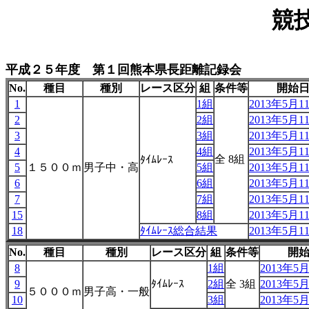
競
平成２５年度 第１回熊本県長距離記録会
No.
種目
種別
レース区分
組
条件等
開始
1
1組
2013年5月11
2
2組
2013年5月11
3
3組
2013年5月11
4
4組
2013年5月11
全 8組
ﾀｲﾑﾚｰｽ
5
１５００ｍ
男子中・高
5組
2013年5月11
6
6組
2013年5月11
7
7組
2013年5月11
15
8組
2013年5月11
18
ﾀｲﾑﾚｰｽ総合結果
2013年5月11
No.
種目
種別
レース区分
組
条件等
開
8
1組
2013年5月
9
ﾀｲﾑﾚｰｽ
2組
全 3組
2013年5月
５０００ｍ
男子高・一般
10
3組
2013年5月