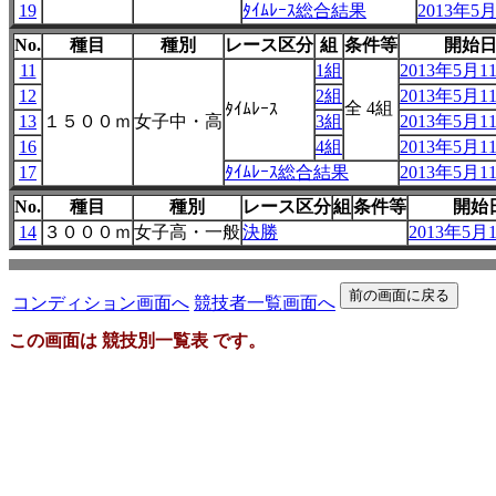
19
ﾀｲﾑﾚｰｽ総合結果
2013年5月
No.
種目
種別
レース区分
組
条件等
開始
11
1組
2013年5月11
12
2組
2013年5月11
全 4組
ﾀｲﾑﾚｰｽ
13
１５００ｍ
女子中・高
3組
2013年5月11
16
4組
2013年5月11
17
ﾀｲﾑﾚｰｽ総合結果
2013年5月11
No.
種目
種別
レース区分
組
条件等
開始
14
３０００ｍ
女子高・一般
決勝
2013年5月1
コンディション画面へ
競技者一覧画面へ
この画面は 競技別一覧表 です。